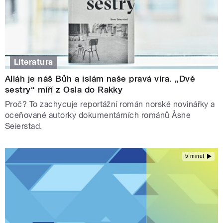
Literatura
Alláh je náš Bůh a islám naše pravá víra. „Dvě
sestry“ míří z Osla do Rakky
Proč? To zachycuje reportážní román norské novinářky a
oceňované autorky dokumentárních románů Åsne
Seierstad.
5 minut