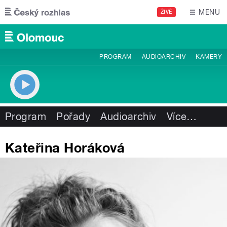
Přejít k hlavnímu obsahu
MENU
ŽIVĚ
PROGRAM
AUDIOARCHIV
KAMERY
Program
Pořady
Audioarchiv
Více
…
Kateřina Horáková