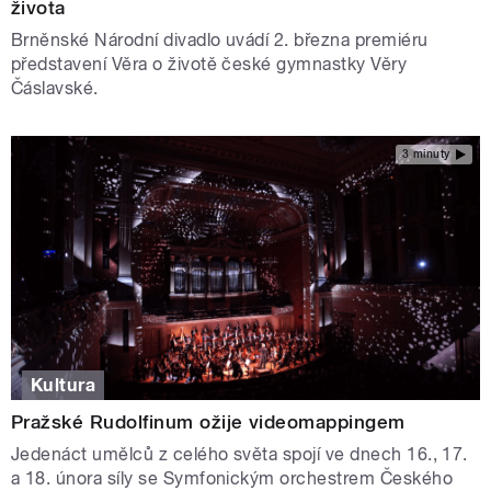
života
Brněnské Národní divadlo uvádí 2. března premiéru
představení Věra o životě české gymnastky Věry
Čáslavské.
3 minuty
Kultura
Pražské Rudolfinum ožije videomappingem
Jedenáct umělců z celého světa spojí ve dnech 16., 17.
a 18. února síly se Symfonickým orchestrem Českého