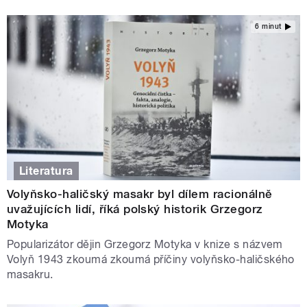
6 minut
Literatura
Volyňsko-haličský masakr byl dílem racionálně
uvažujících lidí, říká polský historik Grzegorz
Motyka
Popularizátor dějin Grzegorz Motyka v knize s názvem
Volyň 1943 zkoumá zkoumá příčiny volyňsko-haličského
masakru.