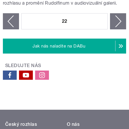
rozhlasu a promění Rudolfinum v audiovizuální galerii.
STRÁNKY
22
n
zí
Jak nás naladíte na DABu
SLEDUJTE NÁS
Český rozhlas
O nás