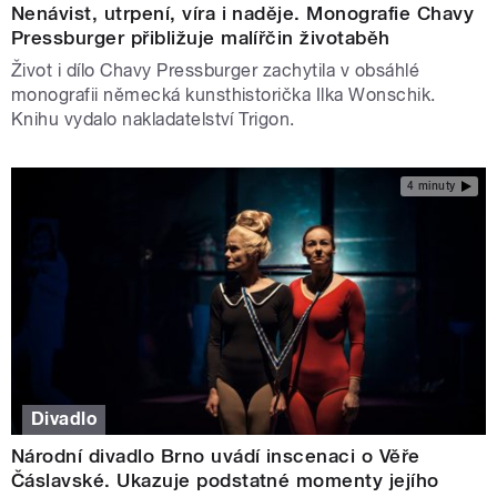
Nenávist, utrpení, víra i naděje. Monografie Chavy
Pressburger přibližuje malířčin životaběh
Život i dílo Chavy Pressburger zachytila v obsáhlé
monografii německá kunsthistorička Ilka Wonschik.
Knihu vydalo nakladatelství Trigon.
4 minuty
Divadlo
Národní divadlo Brno uvádí inscenaci o Věře
Čáslavské. Ukazuje podstatné momenty jejího