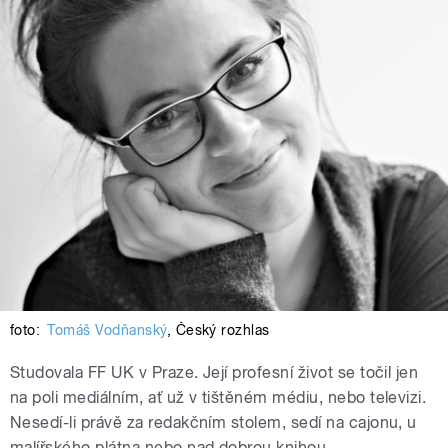
foto:
Tomáš Vodňanský
,
Český rozhlas
Studovala FF UK v Praze. Její profesní život se točil jen
na poli mediálním, ať už v tištěném médiu, nebo televizi.
Nesedí-li právě za redakčním stolem, sedí na cajonu, u
malířského plátna nebo nad dobrou knihou.