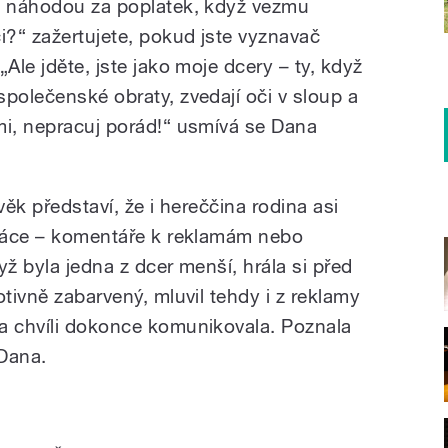
to náhodou za poplatek, když vezmu
?“ zažertujete, pokud jste vyznavač
Ale jděte, jste jako moje dcery – ty, když
polečenské obraty, zvedají oči v sloup a
mi, nepracuj porád!“ usmívá se Dana
věk představí, že i hereččina rodina asi
práce – komentáře k reklamám nebo
dyž byla jedna z dcer menší, hrála si před
otivně zabarvený, mluvil tehdy i z reklamy
a chvíli dokonce komunikovala. Poznala
Dana.