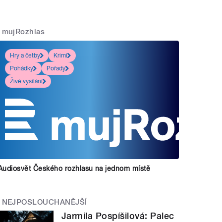
mujRozhlas
Hry a četby
Krimi
Pohádky
Pořady
Živé vysílání
Audiosvět Českého rozhlasu na jednom místě
NEJPOSLOUCHANĚJŠÍ
Jarmila Pospíšilová: Palec