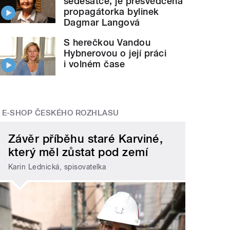
šedesátce, je přesvědčená
propagátorka bylinek
Dagmar Langová
S herečkou Vandou
Hybnerovou o její práci
i volném čase
E-SHOP ČESKÉHO ROZHLASU
Závěr příběhu staré Karviné,
který měl zůstat pod zemí
Karin Lednická, spisovatelka