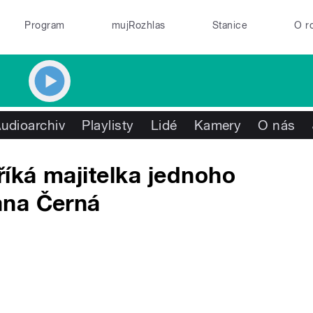
Program
mujRozhlas
Stanice
O r
udioarchiv
Playlisty
Lidé
Kamery
O nás
říká majitelka jednoho
ana Černá