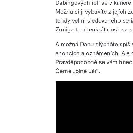
Dabingových rolí se v kariéř
Možná si ji vybavíte z jejích 
tehdy velmi sledovaného ser
Zuniga tam tenkrát doslova sr
A možná Danu slýcháte spíš v 
anoncích a oznámeních. Ale c
Pravděpodobně se vám hned t
Černé „plné uši“.