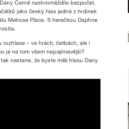
e Dany Černé nashromáždilo bezpočet.
začátků jako český hlas jedné z hrdinek
iálu Melrose Place. S herečkou Daphne
ostla.
rozhlase – ve hrách, četbách, ale i
o je na tom všem nejzajímavější?
ak nestane, že byste měli hlasu Dany