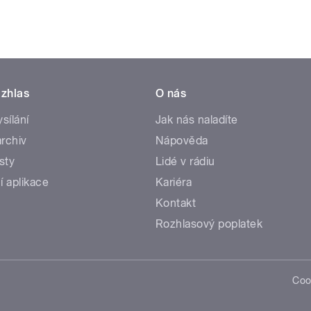
zhlas
O nás
ysílání
Jak nás naladíte
rchiv
Nápověda
sty
Lidé v rádiu
í aplikace
Kariéra
Kontakt
Rozhlasový poplatek
Coo