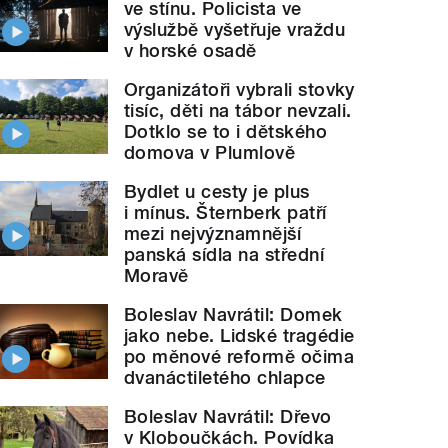
ve stínu. Policista ve
výslužbě vyšetřuje vraždu
v horské osadě
Organizátoři vybrali stovky
tisíc, děti na tábor nevzali.
Dotklo se to i dětského
domova v Plumlově
Bydlet u cesty je plus
i mínus. Šternberk patří
mezi nejvýznamnější
panská sídla na střední
Moravě
Boleslav Navrátil: Domek
jako nebe. Lidské tragédie
po měnové reformě očima
dvanáctiletého chlapce
Boleslav Navrátil: Dřevo
v Kloboučkách. Povídka