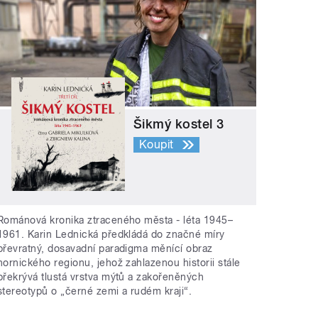
Šikmý kostel 3
Koupit
Románová kronika ztraceného města - léta 1945–
1961. Karin Lednická předkládá do značné míry
převratný, dosavadní paradigma měnící obraz
hornického regionu, jehož zahlazenou historii stále
překrývá tlustá vrstva mýtů a zakořeněných
stereotypů o „černé zemi a rudém kraji“.