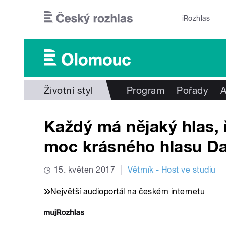
Přejít k hlavnímu obsahu
iRozhlas
Životní styl
Program
Pořady
A
Každý má nějaký hlas, 
moc krásného hlasu D
15. květen 2017
Větrník - Host ve studiu
Největší audioportál na českém internetu