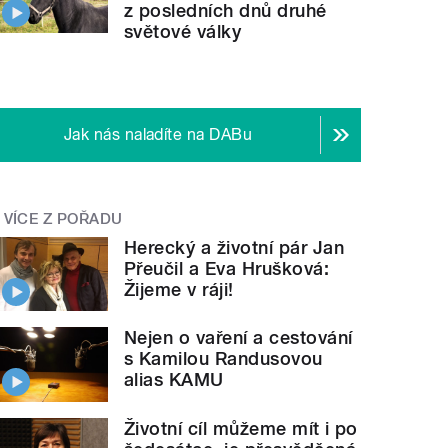
z posledních dnů druhé
světové války
Jak nás naladíte na DABu
VÍCE Z POŘADU
Herecký a životní pár Jan
Přeučil a Eva Hrušková:
Žijeme v ráji!
Nejen o vaření a cestování
s Kamilou Randusovou
alias KAMU
Životní cíl můžeme mít i po