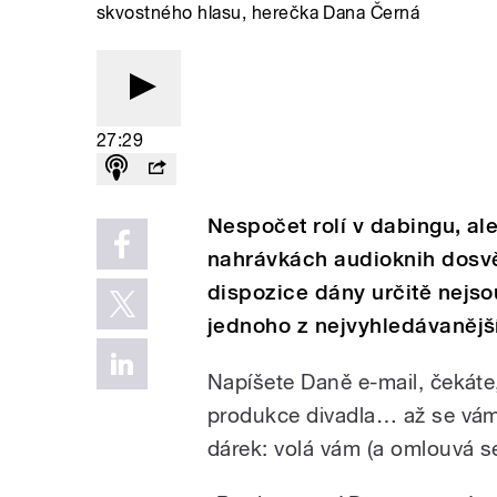
skvostného hlasu, herečka Dana Černá
27:29
Nespočet rolí v dabingu, al
nahrávkách audioknih dosvě
dispozice dány určitě nejs
jednoho z nejvyhledávanější
Napíšete Daně e-mail, čekáte, 
produkce divadla… až se vám
dárek: volá vám (a omlouvá 