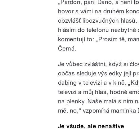
„Pardon, paní Dano, a není 
hovor s vámi na druhém konci
obzvlášť libozvučných hlasů. „
hlásím do telefonu nezbytné s
komentují to: „Prosim tě, ma
Černá.
Je vůbec zvláštní, když si člo
občas sleduje výsledky její 
dabing v televizi a v kině. „K
televizí a můj hlas, hodně em
na plenky. Naše malá s ním n
mě, no,“ vzpomíná maminka 
Je všude, ale nenaštve