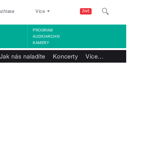
ozhlase
Více
ŽIVĚ
PROGRAM
AUDIOARCHIV
KAMERY
Jak nás naladíte
Koncerty
Více
…