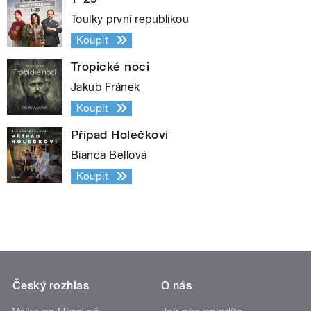
Toulky první republikou
Koupit
Tropické noci
Jakub Fránek
Koupit
Případ Holečkovi
Bianca Bellová
Koupit
Český rozhlas
O nás