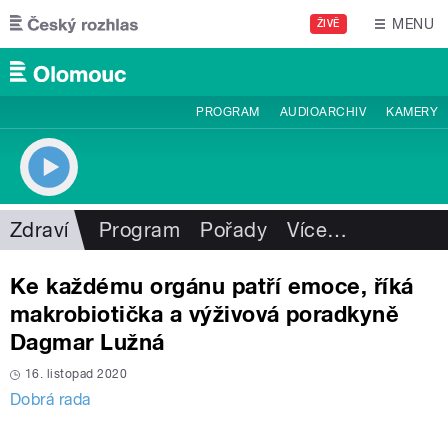
Přejít k hlavnímu obsahu
MENU
ŽIVĚ
PROGRAM
AUDIOARCHIV
KAMERY
Zdraví
Program
Pořady
Více
…
Ke každému orgánu patří emoce, říká
makrobiotička a výživová poradkyně
Dagmar Lužná
16. listopad 2020
Dobrá rada