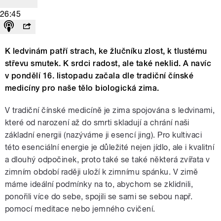
26:45
K ledvinám patří strach, ke žlučníku zlost, k tlustému
střevu smutek. K srdci radost, ale také neklid. A navíc
v pondělí 16. listopadu začala dle tradiční čínské
medicíny pro naše tělo biologická zima.
V tradiční čínské medicíně je zima spojována s ledvinami,
které od narození až do smrti skladují a chrání naši
základní energii (nazýváme ji esencí jing). Pro kultivaci
této esenciální energie je důležité nejen jídlo, ale i kvalitní
a dlouhý odpočinek, proto také se také některá zvířata v
zimním období raději uloží k zimnímu spánku. V zimě
máme ideální podmínky na to, abychom se zklidnili,
ponořili více do sebe, spojili se sami se sebou např.
pomocí meditace nebo jemného cvičení.