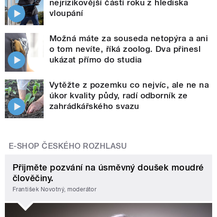
nejrizikovější částí roku z hlediska
vloupání
Možná máte za souseda netopýra a ani
o tom nevíte, říká zoolog. Dva přinesl
ukázat přímo do studia
Vytěžte z pozemku co nejvíc, ale ne na
úkor kvality půdy, radí odborník ze
zahrádkářského svazu
E-SHOP ČESKÉHO ROZHLASU
Přijměte pozvání na úsměvný doušek moudré
člověčiny.
František Novotný, moderátor