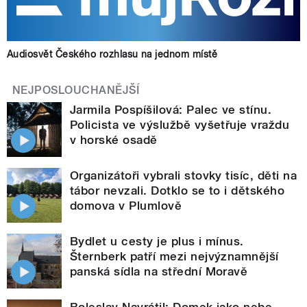
Audiosvět Českého rozhlasu na jednom místě
NEJPOSLOUCHANĚJŠÍ
Jarmila Pospíšilová: Palec ve stínu.
Policista ve výslužbě vyšetřuje vraždu
v horské osadě
Organizátoři vybrali stovky tisíc, děti na
tábor nevzali. Dotklo se to i dětského
domova v Plumlově
Bydlet u cesty je plus i mínus.
Šternberk patří mezi nejvýznamnější
panská sídla na střední Moravě
Boleslav Navrátil: Domek jako nebe.