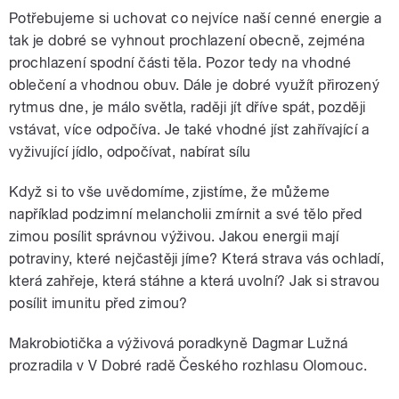
Potřebujeme si uchovat co nejvíce naší cenné energie a
tak je dobré se vyhnout prochlazení obecně, zejména
prochlazení spodní části těla. Pozor tedy na vhodné
oblečení a vhodnou obuv. Dále je dobré využít přirozený
rytmus dne, je málo světla, raději jít dříve spát, později
vstávat, více odpočíva. Je také vhodné jíst zahřívající a
vyživující jídlo, odpočívat, nabírat sílu
Když si to vše uvědomíme, zjistíme, že můžeme
například podzimní melancholii zmírnit a své tělo před
zimou posílit správnou výživou. Jakou energii mají
potraviny, které nejčastěji jíme? Která strava vás ochladí,
která zahřeje, která stáhne a která uvolní? Jak si stravou
posílit imunitu před zimou?
Makrobiotička a výživová poradkyně Dagmar Lužná
prozradila v V Dobré radě Českého rozhlasu Olomouc.