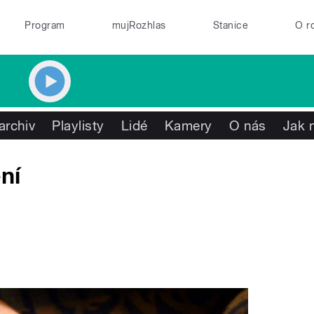
Program
mujRozhlas
Stanice
O r
archiv
Playlisty
Lidé
Kamery
O nás
Jak 
ní