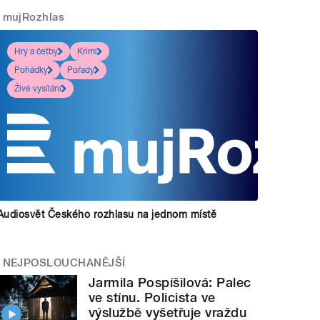
mujRozhlas
Hry a četby
Krimi
Pohádky
Pořady
Živé vysílání
Audiosvět Českého rozhlasu na jednom místě
NEJPOSLOUCHANĚJŠÍ
Jarmila Pospíšilová: Palec
ve stínu. Policista ve
výslužbě vyšetřuje vraždu