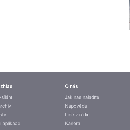
zhlas
O nás
ysílání
Jak nás naladíte
rchiv
Nápověda
sty
Lidé v rádiu
í aplikace
Kariéra