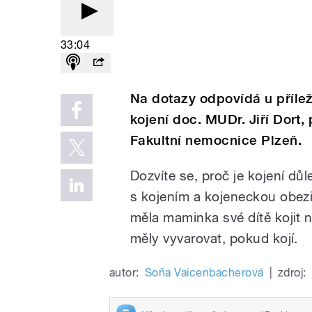
33:04
Na dotazy odpovídá u příle
kojení doc. MUDr. Jiří Dort
Fakultní nemocnice Plzeň.
Dozvíte se, proč je kojení důl
s kojením a kojeneckou obezit
měla maminka své dítě kojit 
měly vyvarovat, pokud kojí.
autor:
Soňa Vaicenbacherová
|
zdroj: