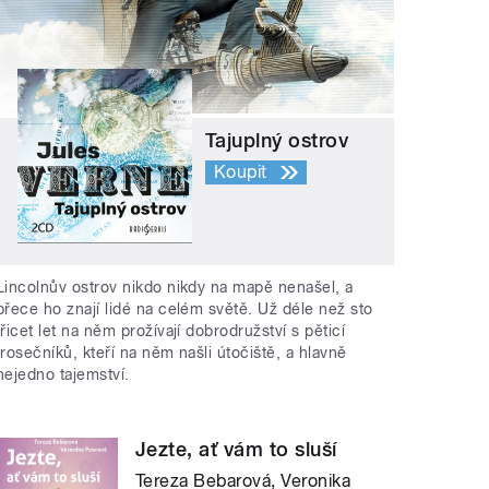
Tajuplný ostrov
Koupit
Lincolnův ostrov nikdo nikdy na mapě nenašel, a
přece ho znají lidé na celém světě. Už déle než sto
třicet let na něm prožívají dobrodružství s pěticí
trosečníků, kteří na něm našli útočiště, a hlavně
nejedno tajemství.
Jezte, ať vám to sluší
Tereza Bebarová, Veronika