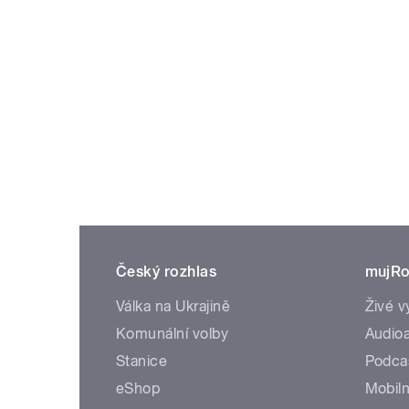
Český rozhlas
mujRo
Válka na Ukrajině
Živé v
Komunální volby
Audioa
Stanice
Podca
eShop
Mobiln