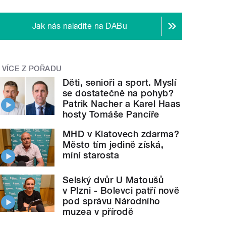
Jak nás naladíte na DABu
VÍCE Z POŘADU
Děti, senioři a sport. Myslí
se dostatečně na pohyb?
Patrik Nacher a Karel Haas
hosty Tomáše Pancíře
MHD v Klatovech zdarma?
Město tím jedině získá,
míní starosta
Selský dvůr U Matoušů
v Plzni - Bolevci patří nově
pod správu Národního
muzea v přírodě