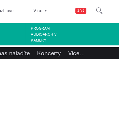
ozhlase
Více
ŽIVĚ
PROGRAM
AUDIOARCHIV
KAMERY
nás naladíte
Koncerty
Více
…