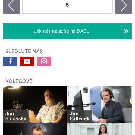
5
n
zí
Jak nás naladíte na DABu
SLEDUJTE NÁS
KOLEGOVÉ
Jan
Jan
Sulovský
Faltýnek