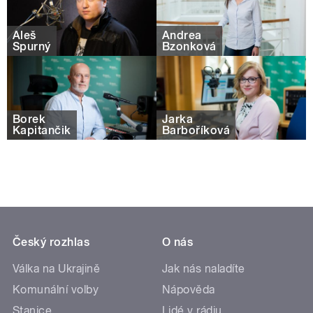
Aleš
Andrea
Spurný
Bzonková
Borek
Jarka
Kapitančik
Barboříková
Český rozhlas
O nás
Válka na Ukrajině
Jak nás naladíte
Komunální volby
Nápověda
Stanice
Lidé v rádiu