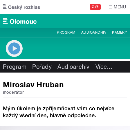
Přejít k hlavnímu obsahu
MENU
ŽIVĚ
PROGRAM
AUDIOARCHIV
KAMERY
Program
Pořady
Audioarchiv
Více
…
Miroslav Hruban
moderátor
Mým úkolem je zpříjemňovat vám co nejvíce
každý všední den, hlavně odpoledne.