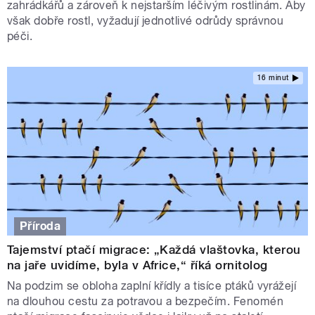
zahrádkářů a zároveň k nejstarším léčivým rostlinám. Aby
však dobře rostl, vyžadují jednotlivé odrůdy správnou
péči.
16 minut
Příroda
Tajemství ptačí migrace: „Každá vlaštovka, kterou
na jaře uvidíme, byla v Africe,“ říká ornitolog
Na podzim se obloha zaplní křídly a tisíce ptáků vyrážejí
na dlouhou cestu za potravou a bezpečím. Fenomén