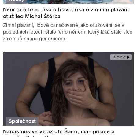
Není to o těle, jako o hlavě, říká o zimním plavání
otužilec Michal Štěrba
Zimní plavání, lidově označované jako otužování, se v
posledních letech stalo fenoménem, který láká stále více
zájemců napříč generacemi.
15 minut
Společnost
Narcismus ve vztazích: Šarm, manipulace a