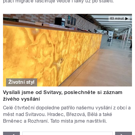
ptačí migrace fascinuje vědce i laiky už po staletí.
63 minut
Životní styl
Vysílali jsme od Svitavy, poslechněte si záznam
živého vysílání
Celé čtvrteční dopoledne patřilo našemu vysílání z obcí a
měst nad Svitavou. Hradec, Březová, Bělá a také
Brněnec a Rozhraní. Tato místa jsme navštívili.
STRÁNKY