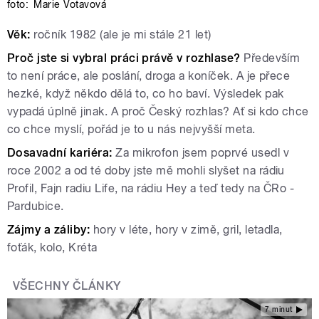
foto:
Marie Votavová
Věk:
ročník 1982 (ale je mi stále 21 let)
Proč jste si vybral práci právě v rozhlase?
Především
to není práce, ale poslání, droga a koníček. A je přece
hezké, když někdo dělá to, co ho baví. Výsledek pak
vypadá úplně jinak. A proč Český rozhlas? Ať si kdo chce
co chce myslí, pořád je to u nás nejvyšší meta.
Dosavadní kariéra:
Za mikrofon jsem poprvé usedl v
roce 2002 a od té doby jste mě mohli slyšet na rádiu
Profil, Fajn radiu Life, na rádiu Hey a teď tedy na ČRo -
Pardubice.
Zájmy a záliby:
hory v léte, hory v zimě, gril, letadla,
foťák, kolo, Kréta
VŠECHNY ČLÁNKY
7 minut