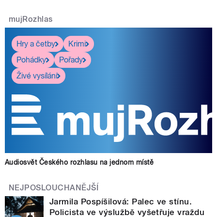
mujRozhlas
Hry a četby
Krimi
Pohádky
Pořady
Živé vysílání
Audiosvět Českého rozhlasu na jednom místě
NEJPOSLOUCHANĚJŠÍ
Jarmila Pospíšilová: Palec ve stínu.
Policista ve výslužbě vyšetřuje vraždu