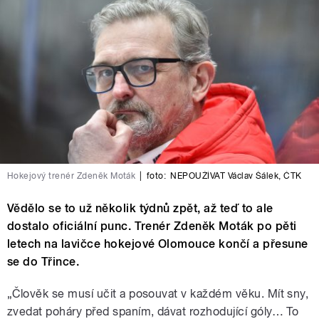
Hokejový trenér Zdeněk Moták
|
foto:
NEPOUŽÍVAT Václav Šálek
,
ČTK
Vědělo se to už několik týdnů zpět, až teď to ale
dostalo oficiální punc. Trenér Zdeněk Moták po pěti
letech na lavičce hokejové Olomouce končí a přesune
se do Třince.
„
Člověk se musí učit a posouvat v každém věku. Mít sny,
zvedat poháry před spaním, dávat rozhodující góly… To