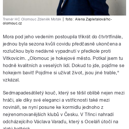
Trenér HC Olomouc Zdeněk Moták
|
foto:
Alena Zapletalová/hc-
olomouc.cz
Mora pod jeho vedením postoupila třikrát do čtvtrtfinále,
jednou byla sezona kvůli covidu předčasně ukončena a
rozlučkou bylo nedávné vypadnutí v předkole proti
Vítkovicím. „Olomouc je hokejové město. Potkal jsem tu
hodně kvalitních a veselých lidí. Dokud to jde, pojďme se
hokejem bavit! Pojďme si užívat život, jsou jiné trable,“
vzkázal.
Sedmapadesátiletý kouč, který se těšil oblibě nejen mezi
hráči, ale díky své eleganci a vstřícnosti také mezi
novináři, se nyní posune ke kormidlu jednoho z
nejrenomovanějších klubů v Česku. V Třinci nahradí
odcházejícího Václava Varaďu, který s Oceláři útočí na
zlatý hattrick.