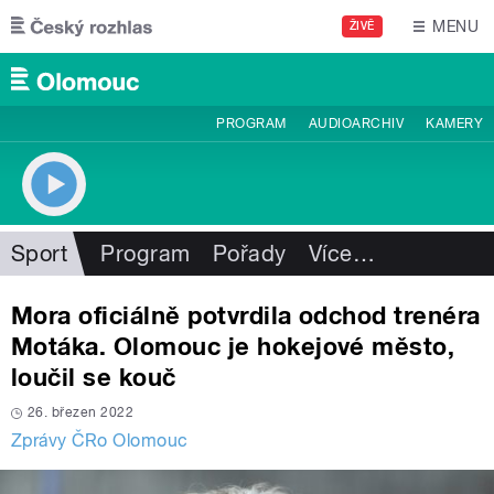
Přejít k hlavnímu obsahu
MENU
ŽIVĚ
PROGRAM
AUDIOARCHIV
KAMERY
Sport
Program
Pořady
Více
…
Mora oficiálně potvrdila odchod trenéra
Motáka. Olomouc je hokejové město,
loučil se kouč
26. březen 2022
Zprávy ČRo Olomouc