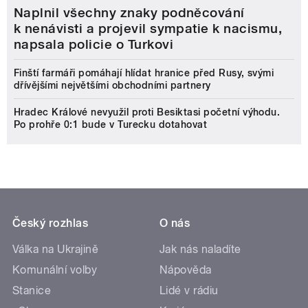
Naplnil všechny znaky podněcování
k nenávisti a projevil sympatie k nacismu,
napsala policie o Turkovi
Finští farmáři pomáhají hlídat hranice před Rusy, svými
dřívějšími největšími obchodními partnery
Hradec Králové nevyužil proti Besiktasi početní výhodu.
Po prohře 0:1 bude v Turecku dotahovat
Český rozhlas
O nás
Válka na Ukrajině
Jak nás naladíte
Komunální volby
Nápověda
Stanice
Lidé v rádiu