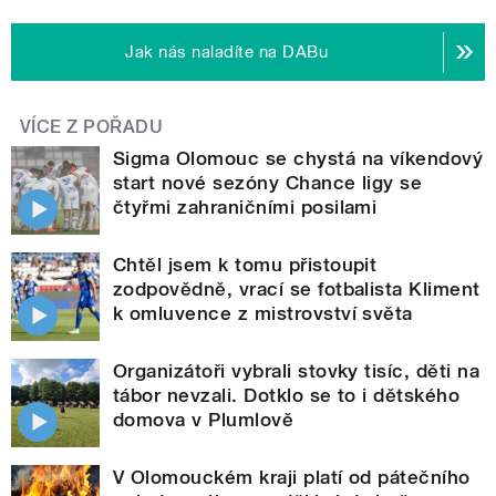
Jak nás naladíte na DABu
VÍCE Z POŘADU
Sigma Olomouc se chystá na víkendový
start nové sezóny Chance ligy se
čtyřmi zahraničními posilami
Chtěl jsem k tomu přistoupit
zodpovědně, vrací se fotbalista Kliment
k omluvence z mistrovství světa
Organizátoři vybrali stovky tisíc, děti na
tábor nevzali. Dotklo se to i dětského
domova v Plumlově
V Olomouckém kraji platí od pátečního