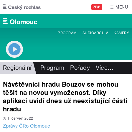
Přejít k hlavnímu obsahu
MENU
ŽIVĚ
PROGRAM
AUDIOARCHIV
KAMERY
Regionální
Program
Pořady
Více
…
Návštěvníci hradu Bouzov se mohou
těšit na novou vymoženost. Díky
aplikaci uvidí dnes už neexistující části
hradu
1. červen 2022
Zprávy ČRo Olomouc