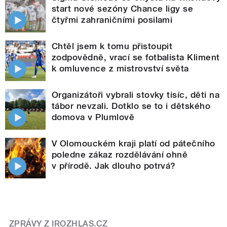
start nové sezóny Chance ligy se
čtyřmi zahraničními posilami
Chtěl jsem k tomu přistoupit
zodpovědně, vrací se fotbalista Kliment
k omluvence z mistrovství světa
Organizátoři vybrali stovky tisíc, děti na
tábor nevzali. Dotklo se to i dětského
domova v Plumlově
V Olomouckém kraji platí od pátečního
poledne zákaz rozdělávání ohně
v přírodě. Jak dlouho potrvá?
ZPRÁVY Z IROZHLAS.CZ