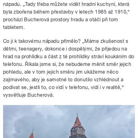
nápadu.
„Tady třeba můžete vidět hradní kuchyni, která
byla zbořena během přestavby v letech 1985 až 1910,“
prochází Bucherová prostory hradu a otáčí při tom
tabletem.
Co ji k takovému nápadu přimělo?
„Máme zkušenost s
dětmi, teenagery, dokonce i dospělými, že přijedou na
hrad na prohlídku a část z té prohlídky stráví koukáním do
telefonu. Říkala jsme si, že nebudeme měnit směr jejich
pohledu, ale v tom jejich směru jim ukážeme něco
zajímavého, aby je samotné to donutilo vzhlédnout a
podívat se, jestli to, co vidí v telefonu, vidí i v realitě,“
vysvětluje Bucherová.