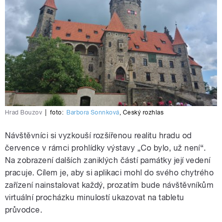
Hrad Bouzov
|
foto:
Barbora Sonnková
,
Český rozhlas
Návštěvníci si vyzkouší rozšířenou realitu hradu od
července v rámci prohlídky výstavy „Co bylo, už není“.
Na zobrazení dalších zaniklých částí památky její vedení
pracuje. Cílem je, aby si aplikaci mohl do svého chytrého
zařízení nainstalovat každý, prozatím bude návštěvníkům
virtuální procházku minulostí ukazovat na tabletu
průvodce.