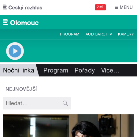
Přejít k hlavnímu obsahu
MENU
ŽIVĚ
PROGRAM
AUDIOARCHIV
KAMERY
Noční linka
Program
Pořady
Více
…
NEJNOVĚJŠÍ