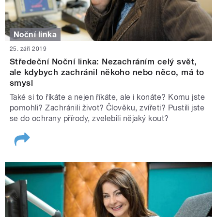
Noční linka
25. září 2019
Středeční Noční linka: Nezachráním celý svět,
ale kdybych zachránil někoho nebo něco, má to
smysl
Také si to říkáte a nejen říkáte, ale i konáte? Komu jste
pomohli? Zachránili život? Člověku, zvířeti? Pustili jste
se do ochrany přírody, zvelebili nějaký kout?