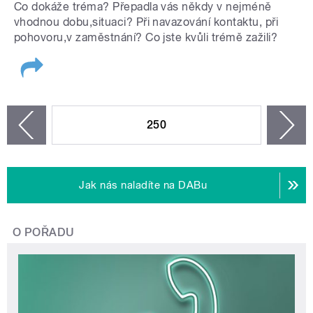
Co dokáže tréma? Přepadla vás někdy v nejméně
vhodnou dobu,situaci? Při navazování kontaktu, při
pohovoru,v zaměstnání? Co jste kvůli trémě zažili?
STRÁNKY
250
n
zí
Jak nás naladíte na DABu
O POŘADU