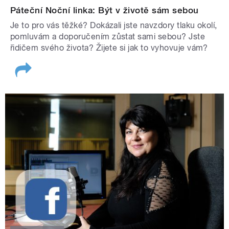
Páteční Noční linka: Být v životě sám sebou
Je to pro vás těžké? Dokázali jste navzdory tlaku okolí,
pomluvám a doporučením zůstat sami sebou? Jste
řidičem svého života? Žijete si jak to vyhovuje vám?