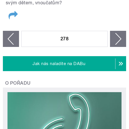
svým dětem, vnoučatům?
STRÁNKY
278
n
zí
Jak nás naladíte na DABu
O POŘADU