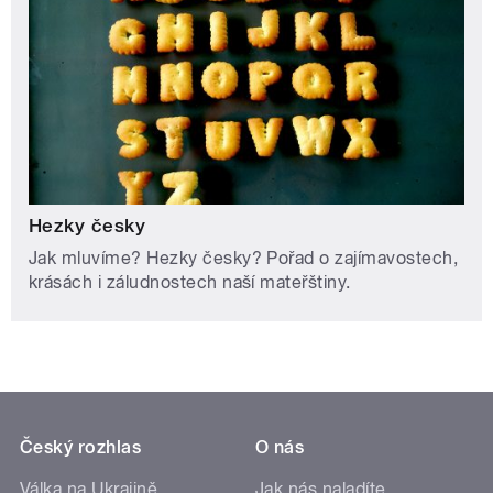
Hezky česky
Jak mluvíme? Hezky česky? Pořad o zajímavostech,
krásách i záludnostech naší mateřštiny.
Český rozhlas
O nás
Válka na Ukrajině
Jak nás naladíte