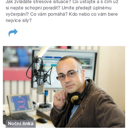
Jak zvládáte stresové situace? Co ustojíte a s čím už
si nejste schopní poradit? Umíte předejít úplnému
vyčerpání? Co vám pomáhá? Kdo nebo co vám bere
nejvíce síly?
Noční linka