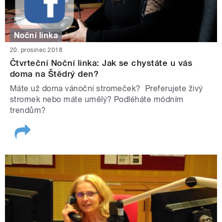
Noční linka
20. prosinec 2018
Čtvrteční Noční linka: Jak se chystáte u vás
doma na Štědrý den?
Máte už doma vánoční stromeček? Preferujete živý
stromek nebo máte umělý? Podléháte módním
trendům?