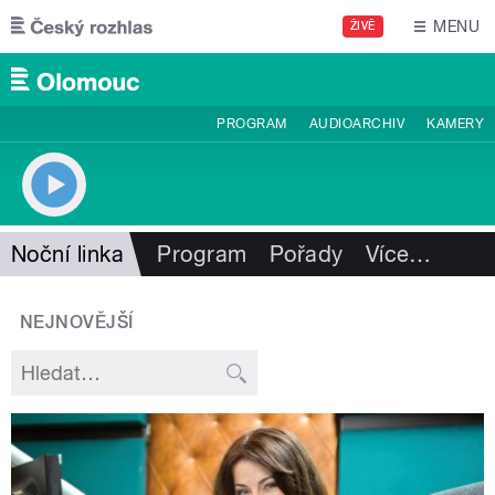
Přejít k hlavnímu obsahu
MENU
ŽIVĚ
PROGRAM
AUDIOARCHIV
KAMERY
Noční linka
Program
Pořady
Více
…
NEJNOVĚJŠÍ