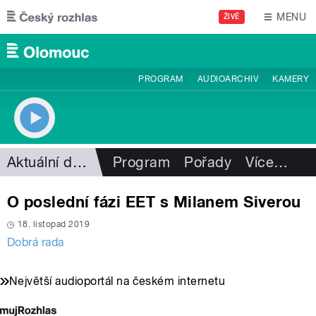
Přejít k hlavnímu obsahu
MENU
ŽIVĚ
PROGRAM
AUDIOARCHIV
KAMERY
Aktuální dění
Program
Pořady
Více
…
O poslední fázi EET s Milanem Siverou
18. listopad 2019
Dobrá rada
Největší audioportál na českém internetu