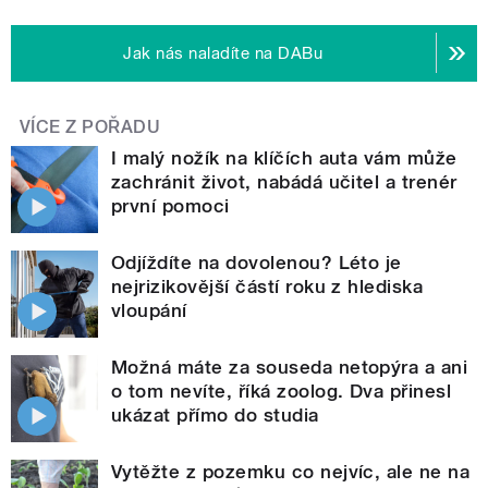
Jak nás naladíte na DABu
VÍCE Z POŘADU
I malý nožík na klíčích auta vám může
zachránit život, nabádá učitel a trenér
první pomoci
Odjíždíte na dovolenou? Léto je
nejrizikovější částí roku z hlediska
vloupání
Možná máte za souseda netopýra a ani
o tom nevíte, říká zoolog. Dva přinesl
ukázat přímo do studia
Vytěžte z pozemku co nejvíc, ale ne na