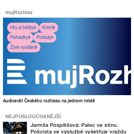
mujRozhlas
Hry a četby
Krimi
Pohádky
Pořady
Živé vysílání
Audiosvět Českého rozhlasu na jednom místě
NEJPOSLOUCHANĚJŠÍ
Jarmila Pospíšilová: Palec ve stínu.
Policista ve výslužbě vyšetřuje vraždu