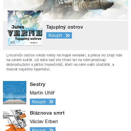
Tajuplný ostrov
Koupit
Lincolnův ostrov nikdo nikdy na mapě nenašel, a přece ho znají lidé
na celém světě. Už déle než sto třicet let na něm prožívají
dobrodružství s pěticí trosečníků, kteří na něm našli útočiště, a
hlavně nejedno tajemství.
Sestry
Martin Uhlíř
Koupit
Bláznova smrt
Václav Erben
Koupit