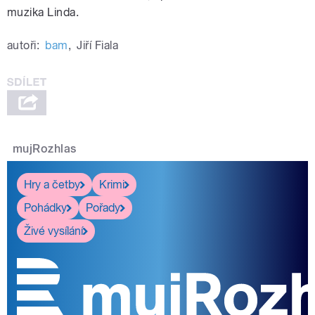
muzika Linda.
autoři:
bam
,
Jiří Fiala
mujRozhlas
Hry a četby
Krimi
Pohádky
Pořady
Živé vysílání