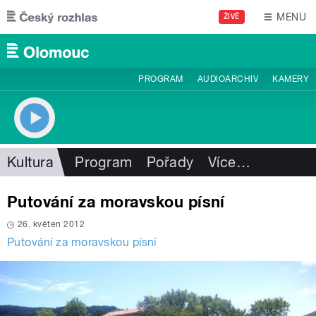
Přejít k hlavnímu obsahu
MENU
ŽIVĚ
PROGRAM
AUDIOARCHIV
KAMERY
Kultura
Program
Pořady
Více
…
Putování za moravskou písní
26. květen 2012
Putování za moravskou písní