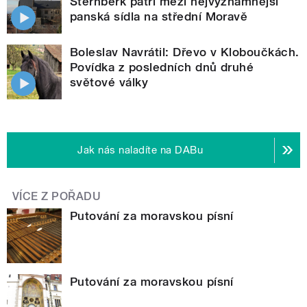
Šternberk patří mezi nejvýznamnější
panská sídla na střední Moravě
Boleslav Navrátil: Dřevo v Kloboučkách.
Povídka z posledních dnů druhé
světové války
Jak nás naladíte na DABu
VÍCE Z POŘADU
Putování za moravskou písní
Putování za moravskou písní