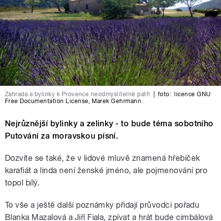
Zahrada a bylinky k Provence neodmyslitelně patří
|
foto:
licence GNU
Free Documentation License
,
Marek Gehrmann
Nejrůznější bylinky a zelinky - to bude téma sobotního
Putování za moravskou písní.
Dozvíte se také, že v lidové mluvě znamená hřebíček
karafiát a linda není ženské jméno, ale pojmenování pro
topol bílý.
To vše a ještě další poznámky přidají průvodci pořadu
Blanka Mazalová a Jiří Fiala, zpívat a hrát bude cimbálová