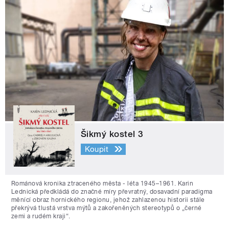
Šikmý kostel 3
Koupit
Románová kronika ztraceného města - léta 1945–1961. Karin
Lednická předkládá do značné míry převratný, dosavadní paradigma
měnící obraz hornického regionu, jehož zahlazenou historii stále
překrývá tlustá vrstva mýtů a zakořeněných stereotypů o „černé
zemi a rudém kraji“.