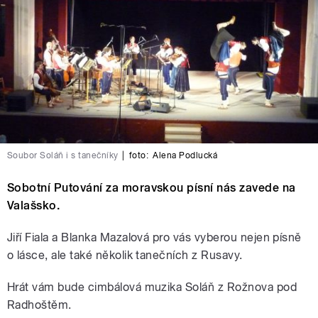
Soubor Soláň i s tanečníky
|
foto:
Alena Podlucká
Sobotní Putování za moravskou písní nás zavede na
Valašsko.
Jiří Fiala a Blanka Mazalová pro vás vyberou nejen písně
o lásce, ale také několik tanečních z Rusavy.
Hrát vám bude cimbálová muzika Soláň z Rožnova pod
Radhoštěm.