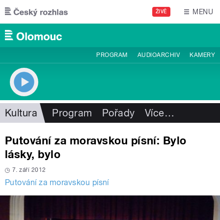
Přejít k hlavnímu obsahu
MENU
ŽIVĚ
PROGRAM
AUDIOARCHIV
KAMERY
Kultura
Program
Pořady
Více
…
Putování za moravskou písní: Bylo
lásky, bylo
7. září 2012
Putování za moravskou písní