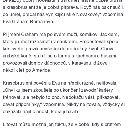
že každý dobrý hokejista musí umět hlavně dobře bruslit
a krasobruslení že je dobrá příprava. Když nás pak naučil,
co uměl, předal nás vynikající Míle Novákové,“ vzpomíná
Eva Graham Romanová.
Příjmení Graham má po svém muži, komikovi Jackiem,
který ji uměl rozesmát i v soukromí. Procestovali spolu
kus světa, prožili nevšední dobrodružný život. Chovali
arabské koně, starali se o farmu s kachnami a husami,
provozovali domov důchodců, v karavanu křižovali
několik let po Americe.
Krasobruslení pověsila Eva na hřebík rázně, nelitovala.
„Chvilku jsem zkoušela po ukončení závodní kariéry
trénovat, ale nebylo to ono. Nedokážu vést, přikazovat,
dávat připomínky,“ vzpomíná. Nikdy nelitovala, vždycky si
dokázala najít činnost, která ji bavila.
Litovat může možná jen faktu, že v době, kdy s bratrem