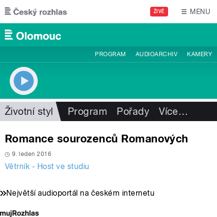
Přejít k hlavnímu obsahu
MENU
ŽIVĚ
PROGRAM
AUDIOARCHIV
KAMERY
Životní styl
Program
Pořady
Více
…
Romance sourozenců Romanových
9. leden 2016
Větrník - Host ve studiu
Největší audioportál na českém internetu