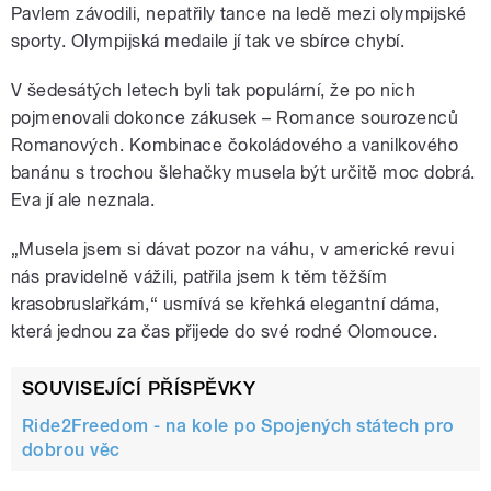
Pavlem závodili, nepatřily tance na ledě mezi olympijské
sporty. Olympijská medaile jí tak ve sbírce chybí.
V šedesátých letech byli tak populární, že po nich
pojmenovali dokonce zákusek – Romance sourozenců
Romanových. Kombinace čokoládového a vanilkového
banánu s trochou šlehačky musela být určitě moc dobrá.
Eva jí ale neznala.
„Musela jsem si dávat pozor na váhu, v americké revui
nás pravidelně vážili, patřila jsem k těm těžším
krasobruslařkám,“ usmívá se křehká elegantní dáma,
která jednou za čas přijede do své rodné Olomouce.
SOUVISEJÍCÍ PŘÍSPĚVKY
Ride2Freedom - na kole po Spojených státech pro
dobrou věc