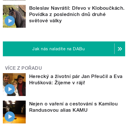
Boleslav Navrátil: Dřevo v Kloboučkách.
Povídka z posledních dnů druhé
světové války
Jak nás naladíte na DABu
VÍCE Z POŘADU
Herecký a životní pár Jan Přeučil a Eva
Hrušková: Žijeme v ráji!
Nejen o vaření a cestování s Kamilou
Randusovou alias KAMU