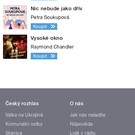
Nic nebude jako dřív
Petra Soukupová
Koupit
Vysoké okno
Raymond Chandler
Koupit
Český rozhlas
O nás
Válka na Ukrajině
Jak nás naladíte
Komunální volby
Nápověda
Stanice
Lidé v rádiu