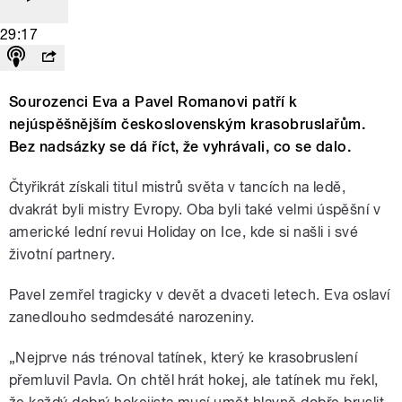
29:17
Sourozenci Eva a Pavel Romanovi patří k
nejúspěšnějším československým krasobruslařům.
Bez nadsázky se dá říct, že vyhrávali, co se dalo.
Čtyřikrát získali titul mistrů světa v tancích na ledě,
dvakrát byli mistry Evropy. Oba byli také velmi úspěšní v
americké lední revui Holiday on Ice, kde si našli i své
životní partnery.
Pavel zemřel tragicky v devět a dvaceti letech. Eva oslaví
zanedlouho sedmdesáté narozeniny.
„Nejprve nás trénoval tatínek, který ke krasobruslení
přemluvil Pavla. On chtěl hrát hokej, ale tatínek mu řekl,