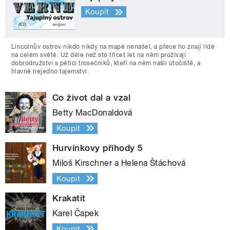
Koupit
Lincolnův ostrov nikdo nikdy na mapě nenašel, a přece ho znají lidé
na celém světě. Už déle než sto třicet let na něm prožívají
dobrodružství s pěticí trosečníků, kteří na něm našli útočiště, a
hlavně nejedno tajemství.
Co život dal a vzal
Betty MacDonaldová
Koupit
Hurvínkovy příhody 5
Miloš Kirschner a Helena Štáchová
Koupit
Krakatit
Karel Čapek
Koupit