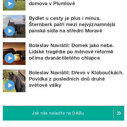
domova v Plumlově
Bydlet u cesty je plus i mínus.
Šternberk patří mezi nejvýznamnější
panská sídla na střední Moravě
Boleslav Navrátil: Domek jako nebe.
Lidské tragédie po měnové reformě
očima dvanáctiletého chlapce
Boleslav Navrátil: Dřevo v Kloboučkách.
Povídka z posledních dnů druhé
světové války
Jak nás naladíte na DABu