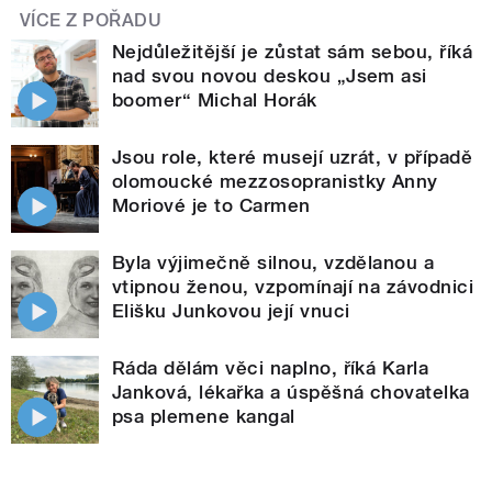
VÍCE Z POŘADU
Nejdůležitější je zůstat sám sebou, říká
nad svou novou deskou „Jsem asi
boomer“ Michal Horák
Jsou role, které musejí uzrát, v případě
olomoucké mezzosopranistky Anny
Moriové je to Carmen
Byla výjimečně silnou, vzdělanou a
vtipnou ženou, vzpomínají na závodnici
Elišku Junkovou její vnuci
Ráda dělám věci naplno, říká Karla
Janková, lékařka a úspěšná chovatelka
psa plemene kangal