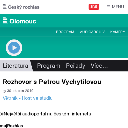
Přejít k hlavnímu obsahu
MENU
ŽIVĚ
PROGRAM
AUDIOARCHIV
KAMERY
Literatura
Program
Pořady
Více
…
Rozhovor s Petrou Vychytilovou
30. duben 2019
Větrník - Host ve studiu
Největší audioportál na českém internetu