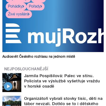
Pohádky
Pořady
Živé vysílání
Audiosvět Českého rozhlasu na jednom místě
NEJPOSLOUCHANĚJŠÍ
Jarmila Pospíšilová: Palec ve stínu.
Policista ve výslužbě vyšetřuje vraždu
v horské osadě
Organizátoři vybrali stovky tisíc, děti na
tábor nevzali. Dotklo se to i dětského