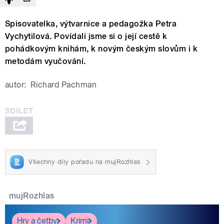
Spisovatelka, výtvarnice a pedagožka Petra
Vychytilová. Povídali jsme si o její cestě k
pohádkovým knihám, k novým českým slovům i k
metodám vyučování.
autor:
Richard Pachman
Všechny díly pořadu na mujRozhlas
mujRozhlas
Hry a četby
Krimi