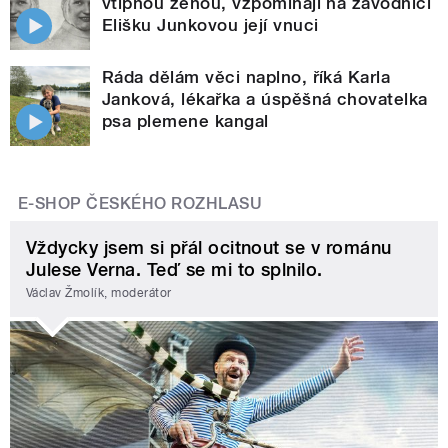
vtipnou ženou, vzpomínají na závodnici
Elišku Junkovou její vnuci
Ráda dělám věci naplno, říká Karla
Janková, lékařka a úspěšná chovatelka
psa plemene kangal
E-SHOP ČESKÉHO ROZHLASU
Vždycky jsem si přál ocitnout se v románu
Julese Verna. Teď se mi to splnilo.
Václav Žmolík, moderátor