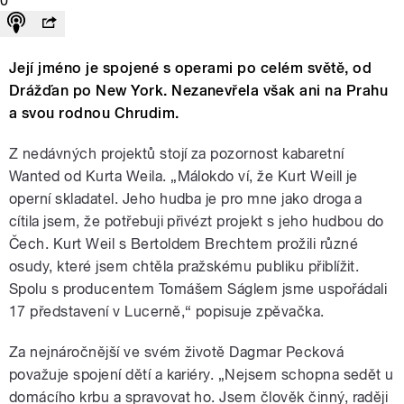
0
Její jméno je spojené s operami po celém světě, od
Drážďan po New York. Nezanevřela však ani na Prahu
a svou rodnou Chrudim.
Z nedávných projektů stojí za pozornost kabaretní
Wanted od Kurta Weila. „Málokdo ví, že Kurt Weill je
operní skladatel. Jeho hudba je pro mne jako droga a
cítila jsem, že potřebuji přivézt projekt s jeho hudbou do
Čech. Kurt Weil s Bertoldem Brechtem prožili různé
osudy, které jsem chtěla pražskému publiku přiblížit.
Spolu s producentem Tomášem Ságlem jsme uspořádali
17 představení v Lucerně,“ popisuje zpěvačka.
Za nejnáročnější ve svém životě Dagmar Pecková
považuje spojení dětí a kariéry. „Nejsem schopna sedět u
domácího krbu a spravovat ho. Jsem člověk činný, raději