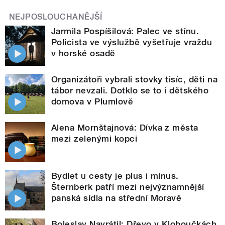
NEJPOSLOUCHANĚJŠÍ
Jarmila Pospíšilová: Palec ve stínu.
Policista ve výslužbě vyšetřuje vraždu
v horské osadě
Organizátoři vybrali stovky tisíc, děti na
tábor nevzali. Dotklo se to i dětského
domova v Plumlově
Alena Mornštajnová: Dívka z města
mezi zelenými kopci
Bydlet u cesty je plus i mínus.
Šternberk patří mezi nejvýznamnější
panská sídla na střední Moravě
Boleslav Navrátil: Dřevo v Kloboučkách.