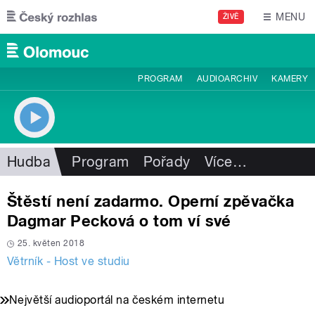
Přejít k hlavnímu obsahu
MENU
ŽIVĚ
PROGRAM
AUDIOARCHIV
KAMERY
Hudba
Program
Pořady
Více
…
Štěstí není zadarmo. Operní zpěvačka
Dagmar Pecková o tom ví své
25. květen 2018
Větrník - Host ve studiu
Největší audioportál na českém internetu