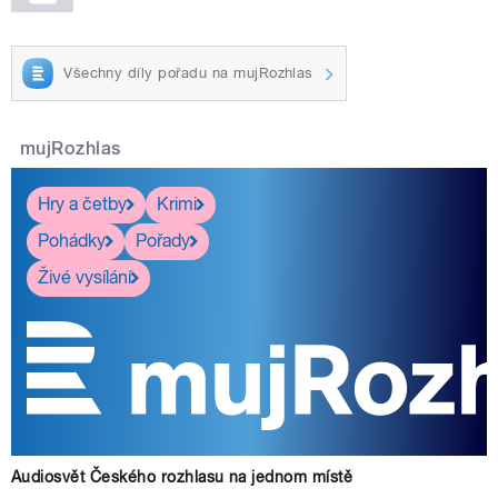
Všechny díly pořadu na mujRozhlas
mujRozhlas
Hry a četby
Krimi
Pohádky
Pořady
Živé vysílání
Audiosvět Českého rozhlasu na jednom místě