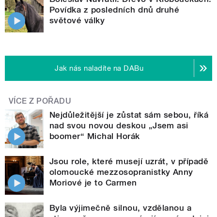
Povídka z posledních dnů druhé
světové války
Jak nás naladíte na DABu
VÍCE Z POŘADU
Nejdůležitější je zůstat sám sebou, říká
nad svou novou deskou „Jsem asi
boomer“ Michal Horák
Jsou role, které musejí uzrát, v případě
olomoucké mezzosopranistky Anny
Moriové je to Carmen
Byla výjimečně silnou, vzdělanou a