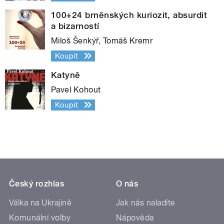
100+24 brněnských kuriozit, absurdit
a bizarností
Miloš Šenkýř, Tomáš Kremr
Koupit
Katyně
Pavel Kohout
Koupit
Český rozhlas
O nás
Válka na Ukrajině
Jak nás naladíte
Komunální volby
Nápověda