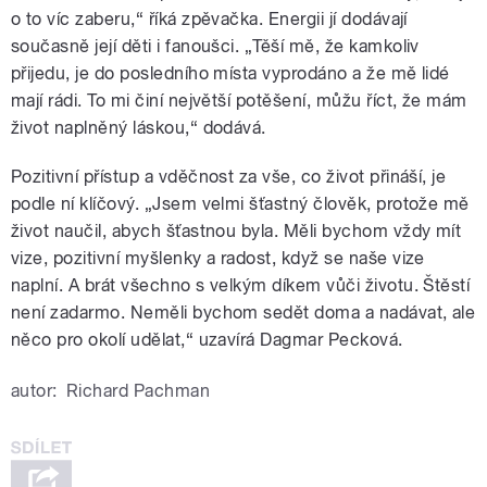
o to víc zaberu,“ říká zpěvačka. Energii jí dodávají
současně její děti i fanoušci. „Těší mě, že kamkoliv
přijedu, je do posledního místa vyprodáno a že mě lidé
mají rádi. To mi činí největší potěšení, můžu říct, že mám
život naplněný láskou,“ dodává.
Pozitivní přístup a vděčnost za vše, co život přináší, je
podle ní klíčový. „Jsem velmi šťastný člověk, protože mě
život naučil, abych šťastnou byla. Měli bychom vždy mít
vize, pozitivní myšlenky a radost, když se naše vize
naplní. A brát všechno s velkým díkem vůči životu. Štěstí
není zadarmo. Neměli bychom sedět doma a nadávat, ale
něco pro okolí udělat,“ uzavírá Dagmar Pecková.
autor:
Richard Pachman