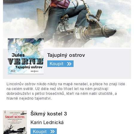
Tajuplný ostrov
Koupit
Lincolnův ostrov nikdo nikdy na mapě nenašel, a přece ho znají lidé
na celém světě. Už déle než sto třicet let na něm prožívají
dobrodružství s pěticí trosečníků, kteří na něm našli útočiště, a
hlavně nejedno tajemství.
Šikmý kostel 3
Karin Lednická
Koupit