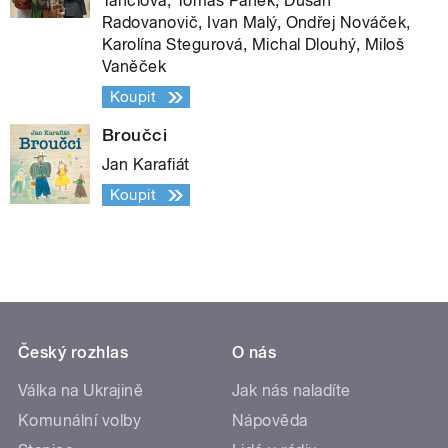
Tanclová, Tomáš Pánek, Dušan
Radovanovič, Ivan Malý, Ondřej Nováček,
Karolína Stegurová, Michal Dlouhý, Miloš
Vaněček
Koupit
Broučci
Jan Karafiát
Koupit
Český rozhlas
O nás
Válka na Ukrajině
Jak nás naladíte
Komunální volby
Nápověda