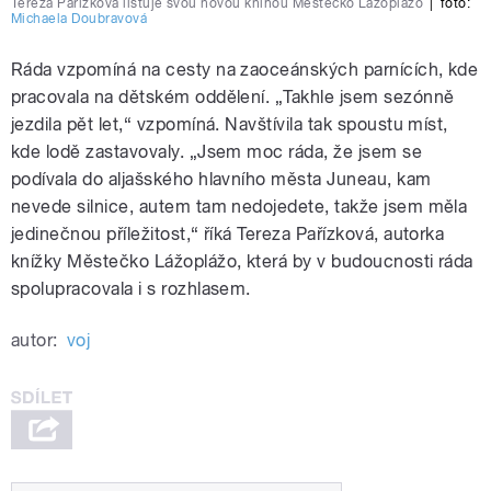
Tereza Pařízková listuje svou novou knihou Městečko Lážoplážo
|
foto:
Michaela Doubravová
Ráda vzpomíná na cesty na zaoceánských parnících, kde
pracovala na dětském oddělení. „Takhle jsem sezónně
jezdila pět let,“ vzpomíná. Navštívila tak spoustu míst,
kde lodě zastavovaly. „Jsem moc ráda, že jsem se
podívala do aljašského hlavního města Juneau, kam
nevede silnice, autem tam nedojedete, takže jsem měla
jedinečnou příležitost,“ říká Tereza Pařízková, autorka
knížky Městečko Lážoplážo, která by v budoucnosti ráda
spolupracovala i s rozhlasem.
autor:
voj