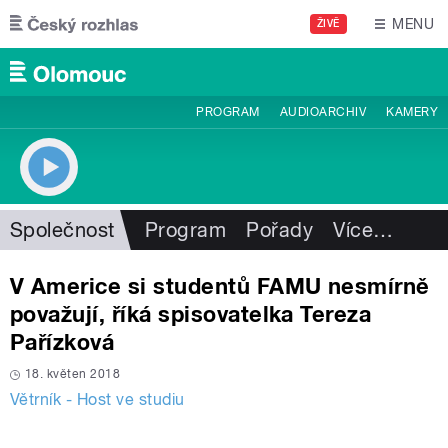
Přejít k hlavnímu obsahu
MENU
ŽIVĚ
PROGRAM
AUDIOARCHIV
KAMERY
Společnost
Program
Pořady
Více
…
V Americe si studentů FAMU nesmírně
považují, říká spisovatelka Tereza
Pařízková
18. květen 2018
Větrník - Host ve studiu