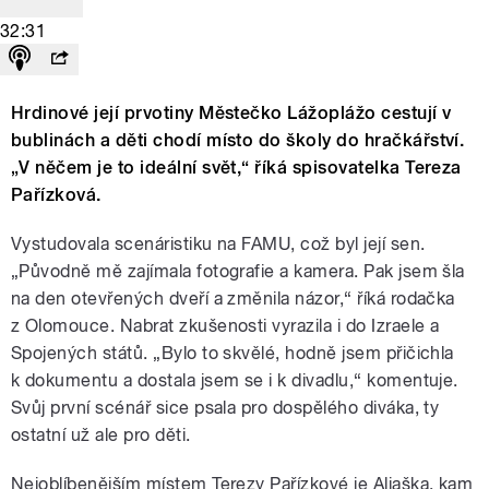
32:31
Hrdinové její prvotiny Městečko Lážoplážo cestují v
bublinách a děti chodí místo do školy do hračkářství.
„V něčem je to ideální svět,“ říká spisovatelka Tereza
Pařízková.
Vystudovala scenáristiku na FAMU, což byl její sen.
„Původně mě zajímala fotografie a kamera. Pak jsem šla
na den otevřených dveří a změnila názor,“ říká rodačka
z Olomouce. Nabrat zkušenosti vyrazila i do Izraele a
Spojených států. „Bylo to skvělé, hodně jsem přičichla
k dokumentu a dostala jsem se i k divadlu,“ komentuje.
Svůj první scénář sice psala pro dospělého diváka, ty
ostatní už ale pro děti.
Nejoblíbenějším místem Terezy Pařízkové je Aljaška, kam