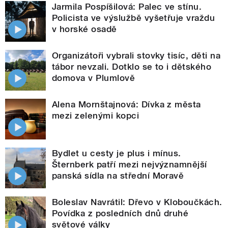
Jarmila Pospíšilová: Palec ve stínu.
Policista ve výslužbě vyšetřuje vraždu
v horské osadě
Organizátoři vybrali stovky tisíc, děti na
tábor nevzali. Dotklo se to i dětského
domova v Plumlově
Alena Mornštajnová: Dívka z města
mezi zelenými kopci
Bydlet u cesty je plus i mínus.
Šternberk patří mezi nejvýznamnější
panská sídla na střední Moravě
Boleslav Navrátil: Dřevo v Kloboučkách.
Povídka z posledních dnů druhé
světové války