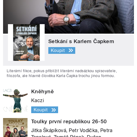
Setkání s Karlem Čapkem
Koupit
Literární fikce, pokus přiblížit literární nadsázkou spisovatele,
filozofa, ale hlavně člověka Karla Čapka trochu jinou formou.
Kněhyně
Kaczi
Koupit
Toulky první republikou 26-50
Jitka Škápíková, Petr Vodička, Petra