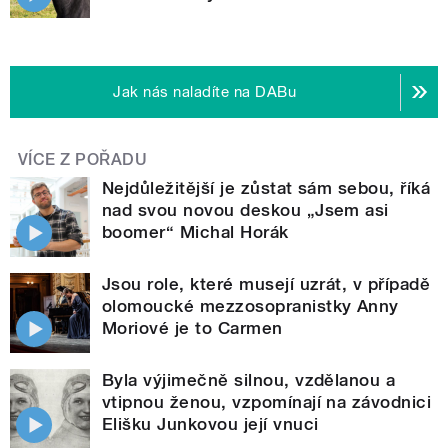
Jak nás naladíte na DABu
VÍCE Z POŘADU
Nejdůležitější je zůstat sám sebou, říká
nad svou novou deskou „Jsem asi
boomer“ Michal Horák
Jsou role, které musejí uzrát, v případě
olomoucké mezzosopranistky Anny
Moriové je to Carmen
Byla výjimečně silnou, vzdělanou a
vtipnou ženou, vzpomínají na závodnici
Elišku Junkovou její vnuci