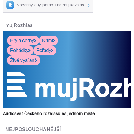
Všechny díly pořadu na mujRozhlas
mujRozhlas
Hry a četby
Krimi
Pohádky
Pořady
Živé vysílání
Audiosvět Českého rozhlasu na jednom místě
NEJPOSLOUCHANĚJŠÍ