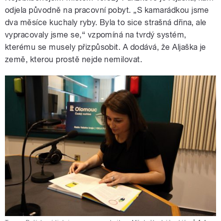
odjela původně na pracovní pobyt. „S kamarádkou jsme
dva měsíce kuchaly ryby. Byla to sice strašná dřina, ale
vypracovaly jsme se,“ vzpomíná na tvrdý systém,
kterému se musely přizpůsobit. A dodává, že Aljaška je
země, kterou prostě nejde nemilovat.