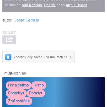
aplikacích
Můj Rozhlas
,
Spotify
nebo
Apple iTunes
.
autor:
Josef Čermák
Všechny díly pořadu na mujRozhlas
mujRozhlas
Hry a četby
Krimi
Pohádky
Pořady
Živé vysílání