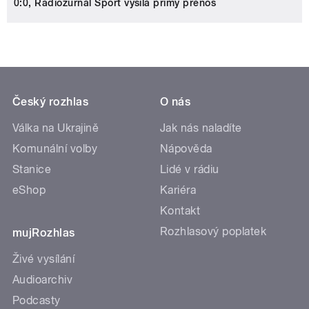
0:0, Radiožurnál Sport vysílá přímý přenos
Český rozhlas
O nás
Válka na Ukrajině
Jak nás naladíte
Komunální volby
Nápověda
Stanice
Lidé v rádiu
eShop
Kariéra
Kontakt
Rozhlasový poplatek
mujRozhlas
Živé vysílání
Audioarchiv
Podcasty