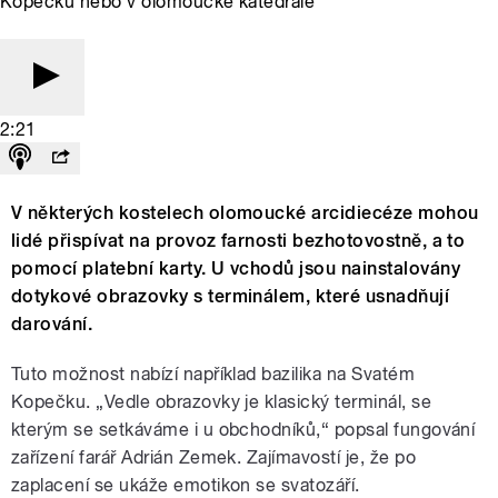
Kopečku nebo v olomoucké katedrále
2:21
V některých kostelech olomoucké arcidiecéze mohou
lidé přispívat na provoz farnosti bezhotovostně, a to
pomocí platební karty. U vchodů jsou nainstalovány
dotykové obrazovky s terminálem, které usnadňují
darování.
Tuto možnost nabízí například bazilika na Svatém
Kopečku. „Vedle obrazovky je klasický terminál, se
kterým se setkáváme i u obchodníků,“ popsal fungování
zařízení farář Adrián Zemek. Zajímavostí je, že po
zaplacení se ukáže emotikon se svatozáří.