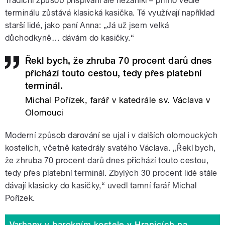
Tradiční způsob přispívání ale nezanikl – přímo vedle
terminálu zůstává klasická kasička. Té využívají například
starší lidé, jako paní Anna: „Já už jsem velká
důchodkyně… dávám do kasičky.“
Řekl bych, že zhruba 70 procent darů dnes
přichází touto cestou, tedy přes platební
terminál.
Michal Pořízek, farář v katedrále sv. Václava v
Olomouci
Moderní způsob darování se ujal i v dalších olomouckých
kostelích, včetně katedrály svatého Václava. „Řekl bych,
že zhruba 70 procent darů dnes přichází touto cestou,
tedy přes platební terminál. Zbylých 30 procent lidé stále
dávají klasicky do kasičky,“ uvedl tamní farář Michal
Pořízek.
Varhany v barokním kostele v Hranicích na