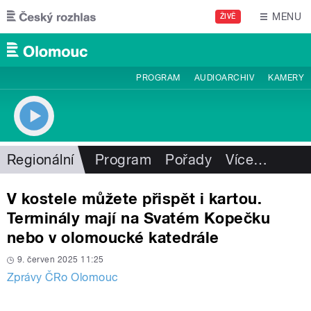
Přejít k hlavnímu obsahu
MENU
ŽIVĚ
PROGRAM
AUDIOARCHIV
KAMERY
Regionální
Program
Pořady
Více
…
V kostele můžete přispět i kartou.
Terminály mají na Svatém Kopečku
nebo v olomoucké katedrále
9. červen 2025 11:25
Zprávy ČRo Olomouc