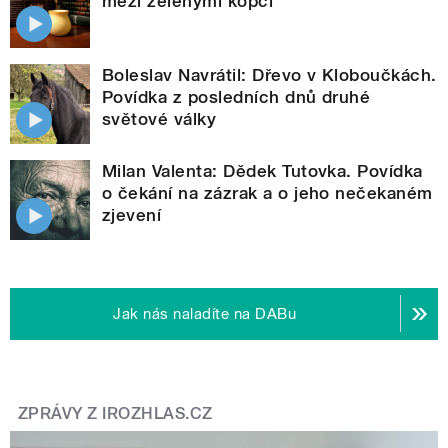
mezi zelenými kopci
Boleslav Navrátil: Dřevo v Kloboučkách.
Povídka z posledních dnů druhé
světové války
Milan Valenta: Dědek Tutovka. Povídka
o čekání na zázrak a o jeho nečekaném
zjevení
Jak nás naladíte na DABu
ZPRÁVY Z IROZHLAS.CZ