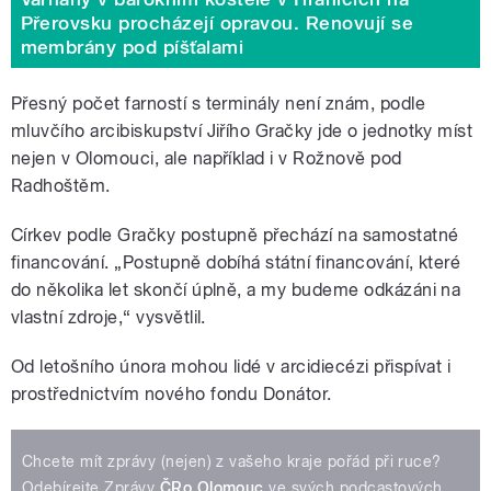
Přerovsku procházejí opravou. Renovují se
membrány pod píšťalami
Přesný počet farností s terminály není znám, podle
mluvčího arcibiskupství Jiřího Gračky jde o jednotky míst
nejen v Olomouci, ale například i v Rožnově pod
Radhoštěm.
Církev podle Gračky postupně přechází na samostatné
financování. „Postupně dobíhá státní financování, které
do několika let skončí úplně, a my budeme odkázáni na
vlastní zdroje,“ vysvětlil.
Od letošního února mohou lidé v arcidiecézi přispívat i
prostřednictvím nového fondu Donátor.
Chcete mít zprávy (nejen) z vašeho kraje pořád při ruce?
Odebírejte Zprávy
ČRo Olomouc
ve svých podcastových