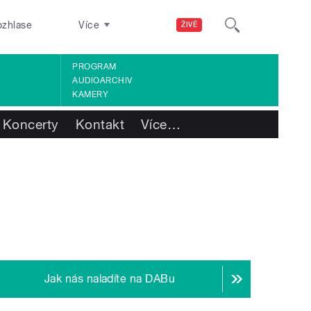
ozhlase
Více
ŽIVĚ
PROGRAM
AUDIOARCHIV
KAMERY
Koncerty
Kontakt
Více
…
Jak nás naladíte na DABu