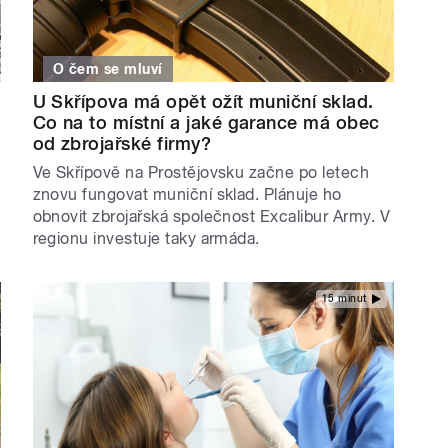
O čem se mluví
U Skřípova má opět ožít muniční sklad.
Co na to místní a jaké garance má obec
od zbrojařské firmy?
Ve Skřípově na Prostějovsku začne po letech
znovu fungovat muniční sklad. Plánuje ho
obnovit zbrojařská společnost Excalibur Army. V
regionu investuje taky armáda.
15 minut