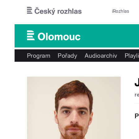
Přejít k hlavnímu obsahu
iRozhlas
Program
Pořady
Audioarchiv
Playl
r
P