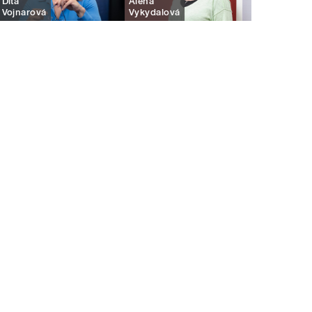
Dita
Alena
Vojnarová
Vykydalová