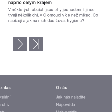
napříč celým krajem
V některých obcích jsou trhy jednodenní, jinde
trvají několik dní, v Olomouci více než měsíc. Co
nabízejí a jak na nich dodržovat hygienu?
…
následující ›
poslední »
zhlas
O nás
ysílání
Jak nás naladíte
rchiv
Nápověda