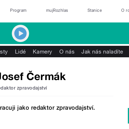
Program
mujRozhlas
Stanice
O r
isty
Lidé
Kamery
O nás
Jak nás naladíte
Josef Čermák
edaktor zpravodajství
racuji jako redaktor zpravodajství.​