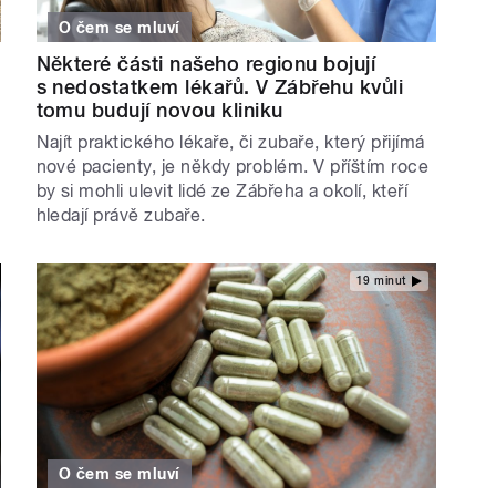
O čem se mluví
Některé části našeho regionu bojují
s nedostatkem lékařů. V Zábřehu kvůli
tomu budují novou kliniku
Najít praktického lékaře, či zubaře, který přijímá
nové pacienty, je někdy problém. V příštím roce
by si mohli ulevit lidé ze Zábřeha a okolí, kteří
hledají právě zubaře.
19 minut
O čem se mluví