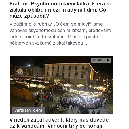
Kratom. Psychomodulační látka, která si
získala oblibu i mezi mladými lidmi. Co
může způsobit?
V dalším díle rubriky „O čem se mluví“ jsme
věnovali psychomodulačním látkám, především
jedné z nich, a to kratomu. Proč si i podle
některých výzkumů získal takovou...
13 minut
Aktuální dění
V neděli začal advent, který nás dovede
až k Vánocům. Vánoční trhy se konají