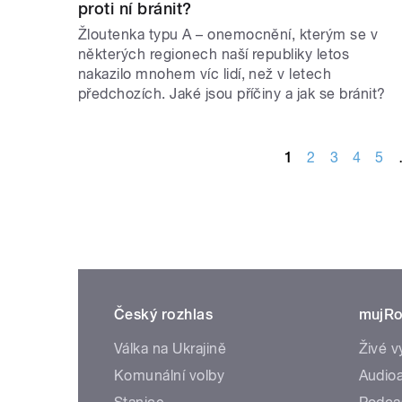
proti ní bránit?
Žloutenka typu A – onemocnění, kterým se v
některých regionech naší republiky letos
nakazilo mnohem víc lidí, než v letech
předchozích. Jaké jsou příčiny a jak se bránit?
STRÁNKY
1
2
3
4
5
Český rozhlas
mujRo
Válka na Ukrajině
Živé v
Komunální volby
Audioa