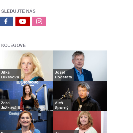
SLEDUJTE NÁS
KOLEGOVÉ
Jitka
Josef
Lukešová
Podstata
Zora
Aleš
Ježková
Spurný