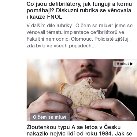
Co jsou defibrilátory, jak fungují a komu
pomáhají? Diskuzní rubrika se věnovala
i kauze FNOL
V dalším díle rubriky „O čem se mluví“ jsme se
věnovali tématu implantace defibrilátorů ve
Fakultní nemocnici Olomouc. Policisté zjišťují,
zda bylo ve všech případech...
19 minut
O čem se mluví
Žloutenkou typu A se letos v Česku
nakazilo nejvíc lidí od roku 1984. Jak se