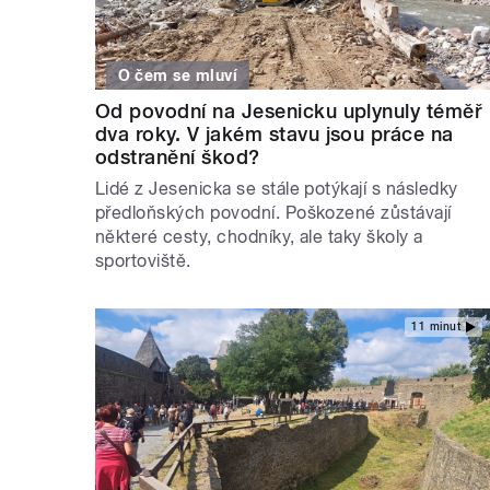
O čem se mluví
Od povodní na Jesenicku uplynuly téměř
dva roky. V jakém stavu jsou práce na
odstranění škod?
Lidé z Jesenicka se stále potýkají s následky
předloňských povodní. Poškozené zůstávají
některé cesty, chodníky, ale taky školy a
sportoviště.
11 minut