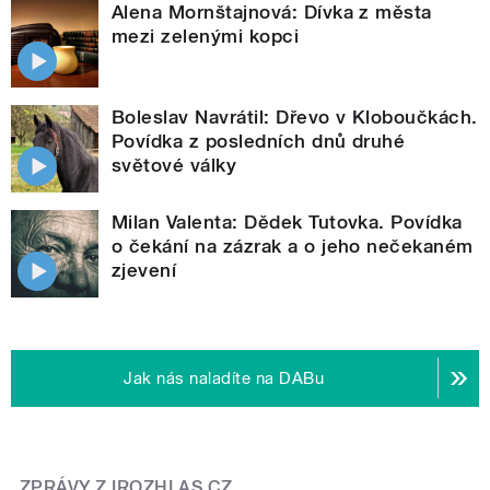
Alena Mornštajnová: Dívka z města
mezi zelenými kopci
Boleslav Navrátil: Dřevo v Kloboučkách.
Povídka z posledních dnů druhé
světové války
Milan Valenta: Dědek Tutovka. Povídka
o čekání na zázrak a o jeho nečekaném
zjevení
Jak nás naladíte na DABu
ZPRÁVY Z IROZHLAS.CZ