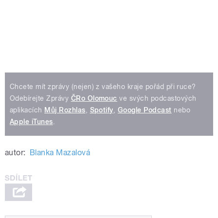
Chcete mít zprávy (nejen) z vašeho kraje pořád při ruce?
Odebírejte Zprávy
ČRo Olomouc
ve svých podcastových
aplikacích
Můj Rozhlas
,
Spotify
,
Google Podcast
nebo
Apple iTunes
.
autor:
Blanka Mazalová