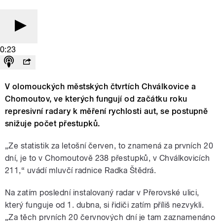
0:23
V olomouckých městských čtvrtích Chválkovice a
Chomoutov, ve kterých fungují od začátku roku
represivní radary k měření rychlosti aut, se postupně
snižuje počet přestupků.
„Ze statistik za letošní červen, to znamená za prvních 20
dní, je to v Chomoutově 238 přestupků, v Chválkovicích
211,“ uvádí mluvčí radnice Radka Štědrá.
Na zatím poslední instalovaný radar v Přerovské ulici,
který funguje od 1. dubna, si řidiči zatím příliš nezvykli.
„Za těch prvních 20 červnových dní je tam zaznamenáno