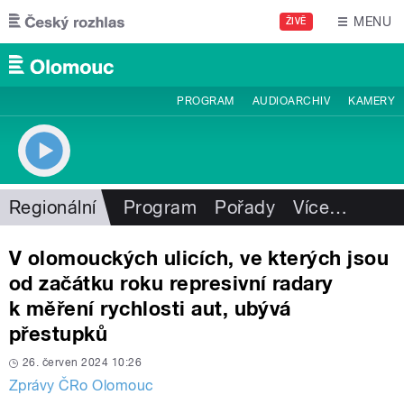
Přejít k hlavnímu obsahu
MENU
ŽIVĚ
PROGRAM
AUDIOARCHIV
KAMERY
Regionální
Program
Pořady
Více
…
V olomouckých ulicích, ve kterých jsou
od začátku roku represivní radary
k měření rychlosti aut, ubývá
přestupků
26. červen 2024 10:26
Zprávy ČRo Olomouc