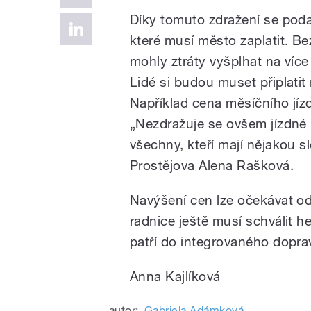
Díky tomuto zdražení se podař
které musí město zaplatit. Be
mohly ztráty vyšplhat na více
Lidé si budou muset připlatit 
Například cena měsíčního jíz
„Nezdražuje se ovšem jízdné 
všechny, kteří mají nějakou s
Prostějova Alena Rašková.
Navýšení cen lze očekávat o
radnice ještě musí schválit 
patří do integrovaného dopr
Anna Kajlíková
autor:
Gabriela Adámková