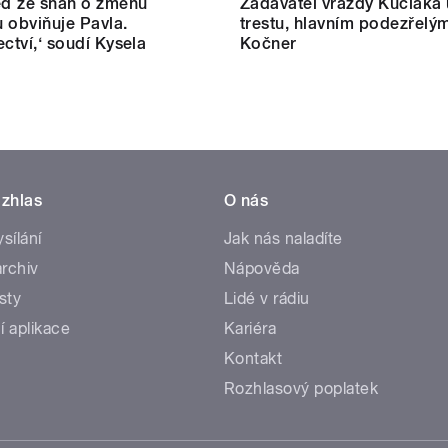
eď ze snah o změnu
Zadavatel vraždy Kuciaka 
 obviňuje Pavla.
trestu, hlavním podezřelým
ectví,‘ soudí Kysela
Kočner
zhlas
O nás
ysílání
Jak nás naladíte
rchiv
Nápověda
sty
Lidé v rádiu
í aplikace
Kariéra
Kontakt
Rozhlasový poplatek