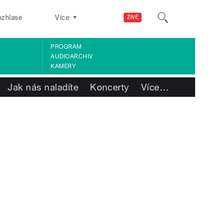
ozhlase
Více
ŽIVĚ
PROGRAM
AUDIOARCHIV
KAMERY
Jak nás naladíte
Koncerty
Více
…