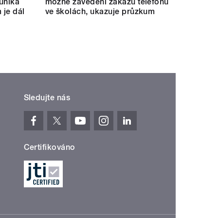
uniká
možné zavedení zákazu telefonů
 je dál
ve školách, ukazuje průzkum
Sledujte nás
Certifikováno