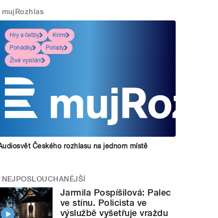
mujRozhlas
Hry a četby
Krimi
Pohádky
Pořady
Živé vysílání
Audiosvět Českého rozhlasu na jednom místě
NEJPOSLOUCHANĚJŠÍ
Jarmila Pospíšilová: Palec
ve stínu. Policista ve
výslužbě vyšetřuje vraždu