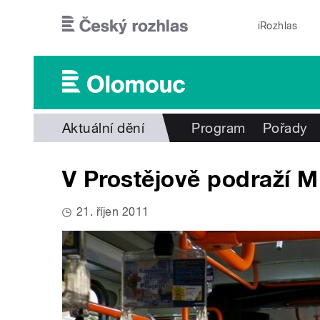
Přejít k hlavnímu obsahu
iRozhlas
Aktuální dění
Program
Pořady
V Prostějově podraží 
21. říjen 2011