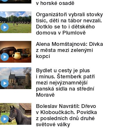
v horské osadě
Organizátoři vybrali stovky
tisíc, děti na tábor nevzali.
Dotklo se to i dětského
domova v Plumlově
Alena Mornštajnová: Dívka
z města mezi zelenými
kopci
Bydlet u cesty je plus
i mínus. Šternberk patří
mezi nejvýznamnější
panská sídla na střední
Moravě
Boleslav Navrátil: Dřevo
v Kloboučkách. Povídka
z posledních dnů druhé
světové války