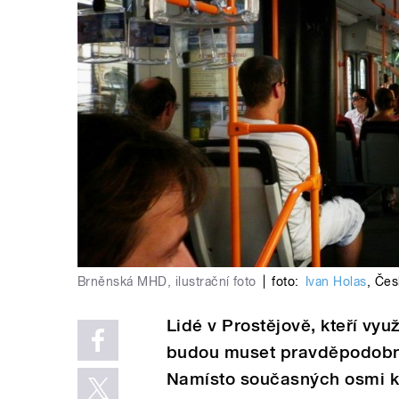
Brněnská MHD, ilustrační foto
|
foto:
Ivan Holas
,
Čes
Lidé v Prostějově, kteří vy
budou muset pravděpodobně
Namísto současných osmi ko