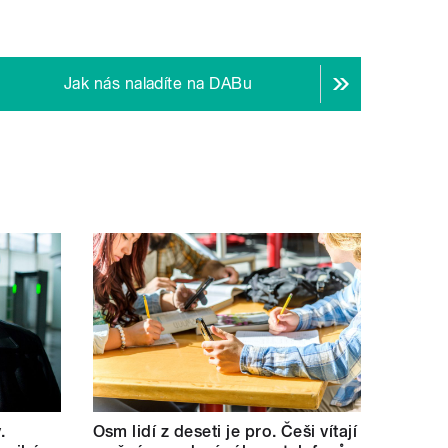
Jak nás naladíte na DABu
.
Osm lidí z deseti je pro. Češi vítají