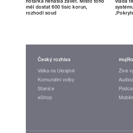
notářka nenašla závěť. Místo toho
vláda t
měl dostat 600 tisíc korun,
systému
rozhodl soud
‚Pokryt
Český rozhlas
mujRo
Válka na Ukrajině
Živé v
Komunální volby
Audioa
Stanice
Podca
eShop
Mobiln