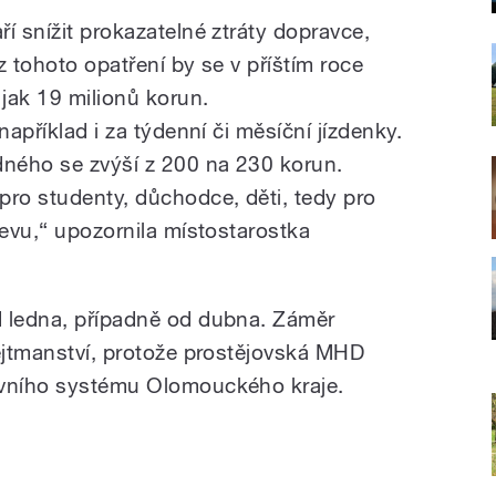
í snížit prokazatelné ztráty dopravce,
z tohoto opatření by se v příštím roce
 jak 19 milionů korun.
například i za týdenní či měsíční jízdenky.
dného se zvýší z 200 na 230 korun.
pro studenty, důchodce, děti, tedy pro
levu,“ upozornila místostarostka
d ledna, případně od dubna. Záměr
hejtmanství, protože prostějovská MHD
avního systému Olomouckého kraje.