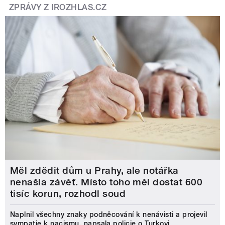
ZPRÁVY Z IROZHLAS.CZ
Měl zdědit dům u Prahy, ale notářka
nenašla závěť. Místo toho měl dostat 600
tisíc korun, rozhodl soud
Naplnil všechny znaky podněcování k nenávisti a projevil
sympatie k nacismu, napsala policie o Turkovi