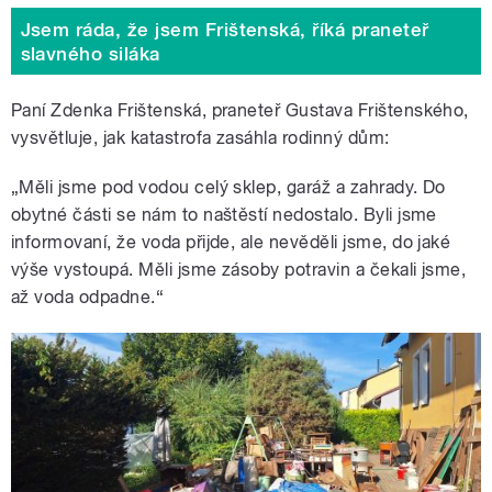
Jsem ráda, že jsem Frištenská, říká praneteř
slavného siláka
Paní Zdenka Frištenská, praneteř Gustava Frištenského,
vysvětluje, jak katastrofa zasáhla rodinný dům:
„Měli jsme pod vodou celý sklep, garáž a zahrady. Do
obytné části se nám to naštěstí nedostalo. Byli jsme
informovaní, že voda přijde, ale nevěděli jsme, do jaké
výše vystoupá. Měli jsme zásoby potravin a čekali jsme,
až voda odpadne.“