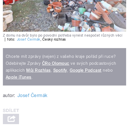
Z domu na dvůr bylo po povodni potřeba vynést nespočet různých věcí
|
foto:
Josef Čermák
,
Český rozhlas
Chcete mít zprávy (nejen) z vašeho kraje pořád při ruce?
Odebírejte Zprávy
ČRo Olomouc
ve svých podcastových
aplikacích
Můj Rozhlas
,
Spotify
,
Google Podcast
nebo
Apple iTunes
.
autor:
Josef Čermák