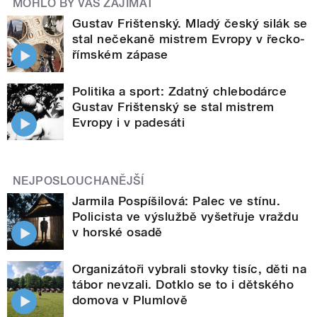
MOHLO BY VÁS ZAJÍMAT
Gustav Frištenský. Mladý český silák se
stal nečekaně mistrem Evropy v řecko-
římském zápase
Politika a sport: Zdatný chlebodárce
Gustav Frištenský se stal mistrem
Evropy i v padesáti
NEJPOSLOUCHANĚJŠÍ
Jarmila Pospíšilová: Palec ve stínu.
Policista ve výslužbě vyšetřuje vraždu
v horské osadě
Organizátoři vybrali stovky tisíc, děti na
tábor nevzali. Dotklo se to i dětského
domova v Plumlově