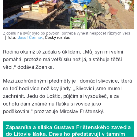
Z domu na dvůr bylo po povodni potřeba vynést nespočet různých věcí
|
foto:
Josef Čermák
,
Český rozhlas
Rodina okamžitě začala s úklidem. „Můj syn mi velmi
pomáhá, protože má větší sílu než já, a stěhuje těžší
věci,“ dodává Zdenka.
Mezi zachráněnými předměty je i domácí slivovice, která
se teď hodí více než kdy jindy. „Slivovici jsme museli
zachránit. Jedu do Loštic, půjčím si vysoušeč, a za
ochotu dám známému flašku slivovice jako
poděkování,“ prozrazuje Miroslav Frištenský.
Zápasníka a siláka Gustava Frištenského zavedla
do Litovle láska. Dnes ho představují v tamním