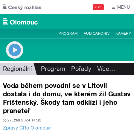
Přejít k hlavnímu obsahu
MENU
ŽIVĚ
PROGRAM
AUDIOARCHIV
KAMERY
Regionální
Program
Pořady
Více
…
Voda během povodní se v Litovli
dostala i do domu, ve kterém žil Gustav
Frištenský. Škody tam odklízí i jeho
praneteř
27. září 2024 14:32
Zprávy ČRo Olomouc