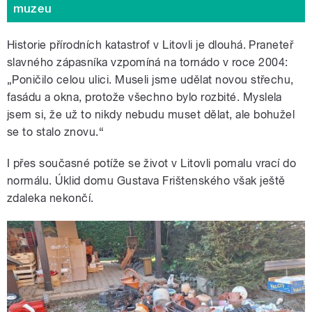
muzeu
Historie přírodních katastrof v Litovli je dlouhá. Praneteř
slavného zápasníka vzpomíná na tornádo v roce 2004:
„Poničilo celou ulici. Museli jsme udělat novou střechu,
fasádu a okna, protože všechno bylo rozbité. Myslela
jsem si, že už to nikdy nebudu muset dělat, ale bohužel
se to stalo znovu.“
I přes současné potíže se život v Litovli pomalu vrací do
normálu. Úklid domu Gustava Frištenského však ještě
zdaleka nekončí.