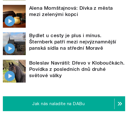
Alena Mornštajnová: Dívka z města
mezi zelenými kopci
Bydlet u cesty je plus i mínus.
Šternberk patří mezi nejvýznamnější
panská sídla na střední Moravě
Boleslav Navrátil: Dřevo v Kloboučkách.
Povídka z posledních dnů druhé
světové války
Jak nás naladíte na DABu