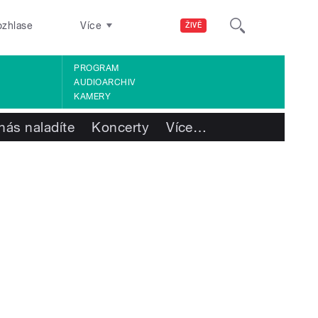
ozhlase
Více
ŽIVĚ
PROGRAM
AUDIOARCHIV
KAMERY
nás naladíte
Koncerty
Více
…