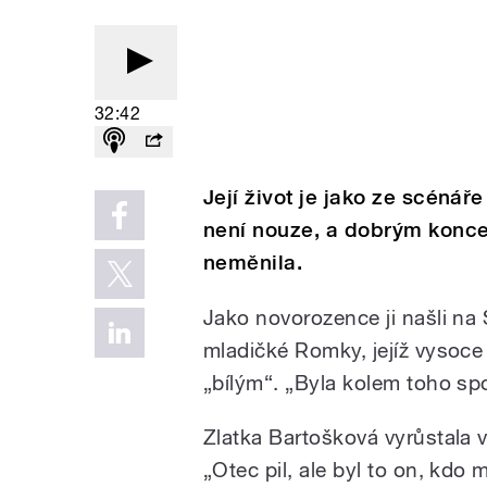
32:42
Její život je jako ze scénář
není nouze, a dobrým koncem
neměnila.
Jako novorozence ji našli na
mladičké Romky, jejíž vysoce 
„bílým“. „Byla kolem toho sp
Zlatka Bartošková vyrůstala v
„Otec pil, ale byl to on, kdo