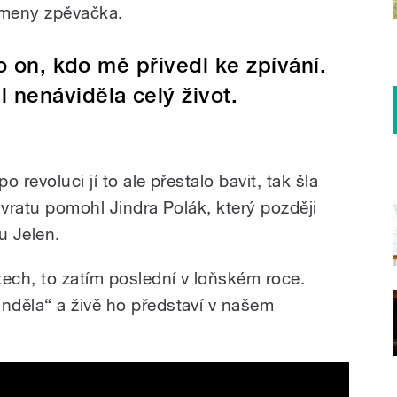
rameny zpěvačka.
to on, kdo mě přivedl ke zpívání.
 nenáviděla celý život.
o revoluci jí to ale přestalo bavit, tak šla
ávratu pomohl Jindra Polák, který později
u Jelen.
tech, to zatím poslední v loňském roce.
nděla“ a živě ho představí v našem
 KAVALÍR