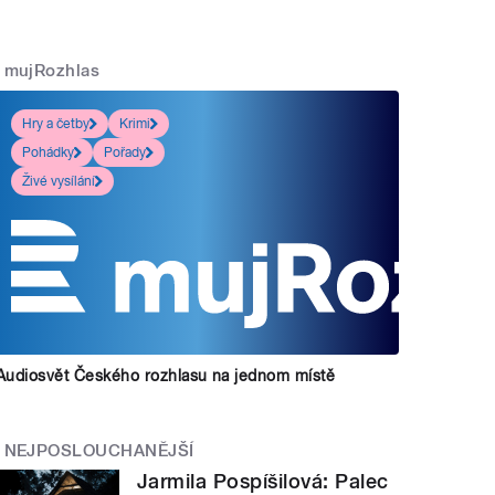
mujRozhlas
Hry a četby
Krimi
Pohádky
Pořady
Živé vysílání
Audiosvět Českého rozhlasu na jednom místě
NEJPOSLOUCHANĚJŠÍ
Jarmila Pospíšilová: Palec