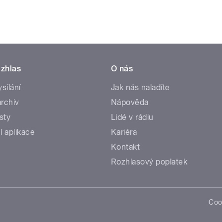
zhlas
O nás
ysílání
Jak nás naladíte
rchiv
Nápověda
sty
Lidé v rádiu
í aplikace
Kariéra
Kontakt
Rozhlasový poplatek
Coo