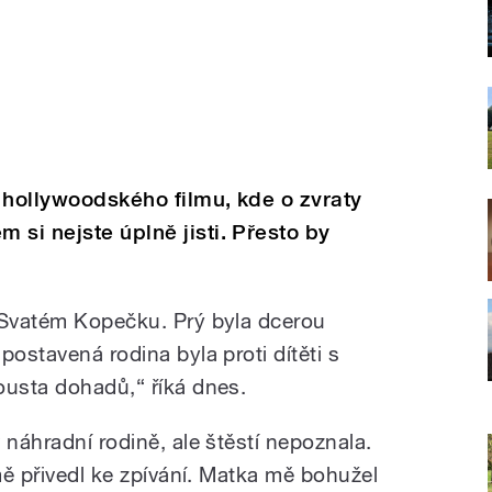
e hollywoodského filmu, kde o zvraty
 si nejste úplně jisti. Přesto by
 Svatém Kopečku. Prý byla dcerou
postavená rodina byla proti dítěti s
ousta dohadů,“ říká dnes.
 náhradní rodině, ale štěstí nepoznala.
 mě přivedl ke zpívání. Matka mě bohužel