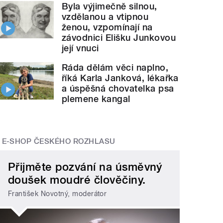
Byla výjimečně silnou,
vzdělanou a vtipnou
ženou, vzpomínají na
závodnici Elišku Junkovou
její vnuci
Ráda dělám věci naplno,
říká Karla Janková, lékařka
a úspěšná chovatelka psa
plemene kangal
E-SHOP ČESKÉHO ROZHLASU
Přijměte pozvání na úsměvný
doušek moudré člověčiny.
František Novotný, moderátor