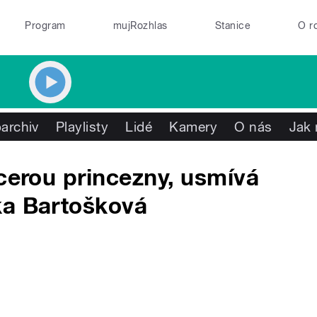
Program
mujRozhlas
Stanice
O r
archiv
Playlisty
Lidé
Kamery
O nás
Jak 
dcerou princezny, usmívá
ka Bartošková