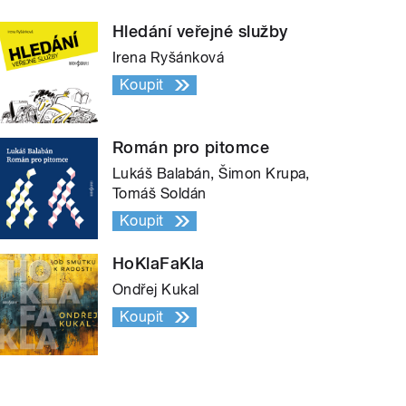
Hledání veřejné služby
Irena Ryšánková
Koupit
Román pro pitomce
Lukáš Balabán, Šimon Krupa,
Tomáš Soldán
Koupit
HoKlaFaKla
Ondřej Kukal
Koupit