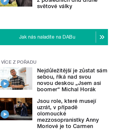
světové války
Jak nás naladíte na DABu
VÍCE Z POŘADU
Nejdůležitější je zůstat sám
sebou, říká nad svou
novou deskou „Jsem asi
boomer“ Michal Horák
Jsou role, které musejí
uzrát, v případě
olomoucké
mezzosopranistky Anny
Moriové je to Carmen