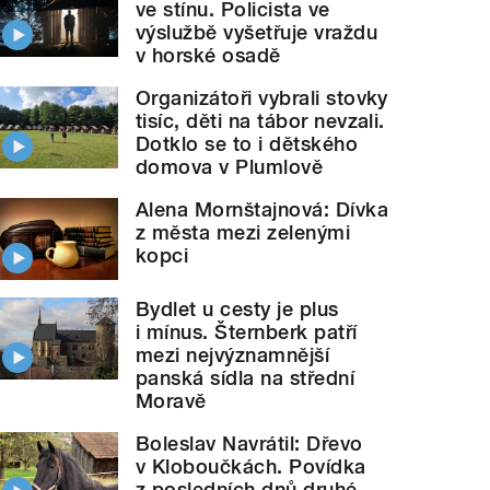
ve stínu. Policista ve
výslužbě vyšetřuje vraždu
v horské osadě
Organizátoři vybrali stovky
tisíc, děti na tábor nevzali.
Dotklo se to i dětského
domova v Plumlově
Alena Mornštajnová: Dívka
z města mezi zelenými
kopci
Bydlet u cesty je plus
i mínus. Šternberk patří
mezi nejvýznamnější
panská sídla na střední
Moravě
Boleslav Navrátil: Dřevo
v Kloboučkách. Povídka
z posledních dnů druhé