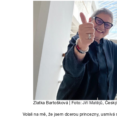
Zlatka Bartošková | Foto:
Jiří Matějů
, Český
Volali na mě, že jsem dcerou princezny, usmívá