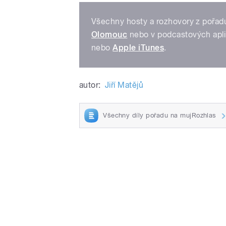
Všechny hosty a rozhovory z pořadu
Olomouc
nebo v podcastových apl
nebo
Apple iTunes
.
autor:
Jiří Matějů
Všechny díly pořadu na mujRozhlas