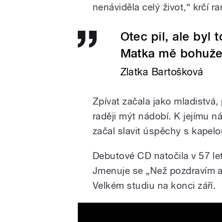
nenáviděla celý život,“ krčí 
Otec pil, ale byl 
Matka mě bohužel
Zlatka Bartošková
Zpívat začala jako mladistvá, p
raději mýt nádobí. K jejímu n
začal slavit úspěchy s kapelo
Debutové CD natočila v 57 le
Jmenuje se „Než pozdravím a
Velkém studiu na konci září.
Zlatka Bartošková - BÍLEJ