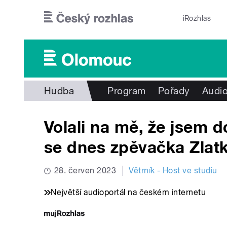
Přejít k hlavnímu obsahu
iRozhlas
Hudba
Program
Pořady
Audio
Volali na mě, že jsem 
se dnes zpěvačka Zlat
28. červen 2023
Větrník - Host ve studiu
Největší audioportál na českém internetu