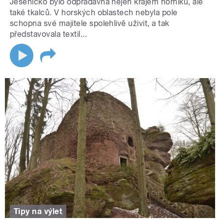
Jesenicko bylo odpradávna nejen krajem horníků, ale
také tkalců. V horských oblastech nebyla pole
schopna své majitele spolehlivě uživit, a tak
představovala textil...
Tipy na výlet