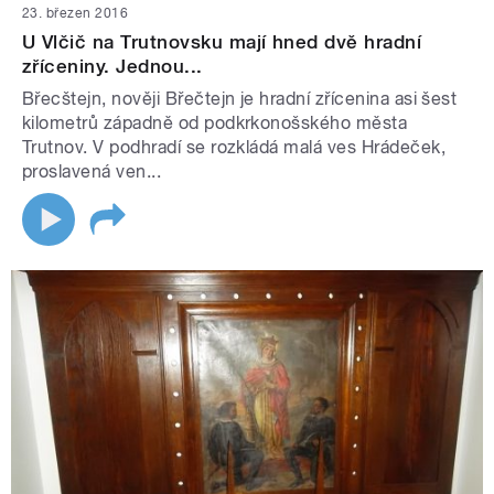
23. březen 2016
U Vlčič na Trutnovsku mají hned dvě hradní
zříceniny. Jednou...
Břecštejn, nověji Břečtejn je hradní zřícenina asi šest
kilometrů západně od podkrkonošského města
Trutnov. V podhradí se rozkládá malá ves Hrádeček,
proslavená ven...