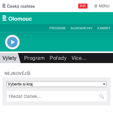
Přejít k hlavnímu obsahu
MENU
ŽIVĚ
PROGRAM
AUDIOARCHIV
KAMERY
Výlety
Program
Pořady
Více
…
NEJNOVĚJŠÍ