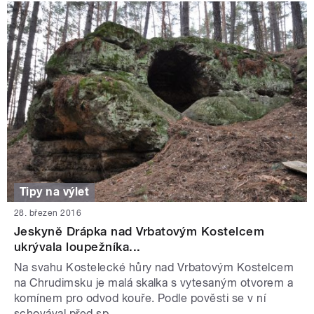
Tipy na výlet
28. březen 2016
Jeskyně Drápka nad Vrbatovým Kostelcem
ukrývala loupežníka...
Na svahu Kostelecké hůry nad Vrbatovým Kostelcem
na Chrudimsku je malá skalka s vytesaným otvorem a
komínem pro odvod kouře. Podle pověsti se v ní
schovával před sp...