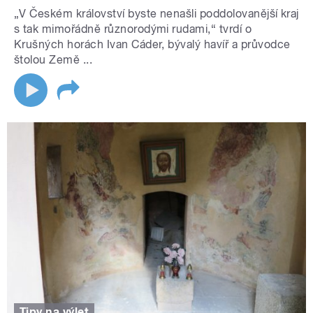
„V Českém království byste nenašli poddolovanější kraj
s tak mimořádně různorodými rudami,“ tvrdí o
Krušných horách Ivan Cáder, bývalý havíř a průvodce
štolou Země ...
Tipy na výlet