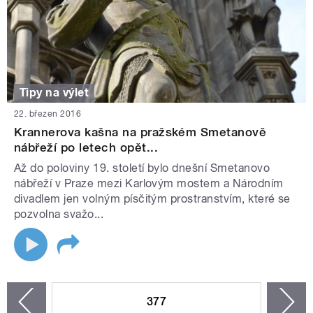
Tipy na výlet
22. březen 2016
Krannerova kašna na pražském Smetanově
nábřeží po letech opět...
Až do poloviny 19. století bylo dnešní Smetanovo
nábřeží v Praze mezi Karlovým mostem a Národním
divadlem jen volným písčitým prostranstvím, které se
pozvolna svažo...
STRÁNKY
377
n
zí