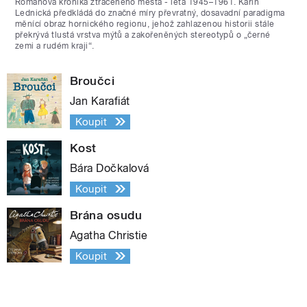
Románová kronika ztraceného města - léta 1945–1961. Karin
Lednická předkládá do značné míry převratný, dosavadní paradigma
měnící obraz hornického regionu, jehož zahlazenou historii stále
překrývá tlustá vrstva mýtů a zakořeněných stereotypů o „černé
zemi a rudém kraji“.
Broučci
Jan Karafiát
Koupit
Kost
Bára Dočkalová
Koupit
Brána osudu
Agatha Christie
Koupit