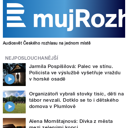
Audiosvět Českého rozhlasu na jednom místě
NEJPOSLOUCHANĚJŠÍ
Jarmila Pospíšilová: Palec ve stínu.
Policista ve výslužbě vyšetřuje vraždu
v horské osadě
Organizátoři vybrali stovky tisíc, děti na
tábor nevzali. Dotklo se to i dětského
domova v Plumlově
Alena Mornštajnová: Dívka z města
mezi zelenými kopci