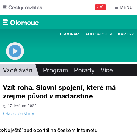
Přejít k hlavnímu obsahu
MENU
ŽIVĚ
PROGRAM
AUDIOARCHIV
KAMERY
Vzdělávání
Program
Pořady
Více
…
Vzít roha. Slovní spojení, které má
zřejmě původ v maďarštině
17. květen 2022
Okolo češtiny
Největší audioportál na českém internetu