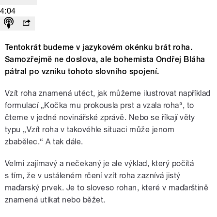
4:04
Tentokrát budeme v jazykovém okénku brát roha.
Samozřejmě ne doslova, ale bohemista Ondřej Bláha
pátral po vzniku tohoto slovního spojení.
Vzít roha znamená utéct, jak můžeme ilustrovat například
formulací „Kočka mu prokousla prst a vzala roha“, to
čteme v jedné novinářské zprávě. Nebo se říkají věty
typu „Vzít roha v takovéhle situaci může jenom
zbabělec.“ A tak dále.
Velmi zajímavý a nečekaný je ale výklad, který počítá
s tím, že v ustáleném rčení vzít roha zaznívá jistý
maďarský prvek. Je to sloveso rohan, které v maďarštině
znamená utíkat nebo běžet.