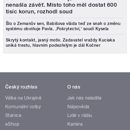
nenašla závěť. Místo toho měl dostat 600
tisíc korun, rozhodl soud
Šlo o Zemanův sen, Babišova vláda teď ze snah o změnu
systému obviňuje Pavla. ‚Pokrytectví,‘ soudí Kysela
Skrytý kontakt, jasný motiv. Zadavatel vraždy Kuciaka
uniká trestu, hlavním podezřelým je dál Kočner
Český rozhlas
O nás
Válka na Ukrajině
Jak nás naladíte
Komunální volby
Nápověda
Stanice
Lidé v rádiu
eShop
Kariéra