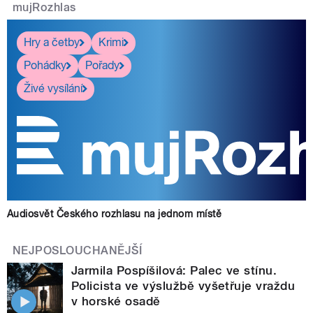
mujRozhlas
Hry a četby
Krimi
Pohádky
Pořady
Živé vysílání
Audiosvět Českého rozhlasu na jednom místě
NEJPOSLOUCHANĚJŠÍ
Jarmila Pospíšilová: Palec ve stínu.
Policista ve výslužbě vyšetřuje vraždu
v horské osadě