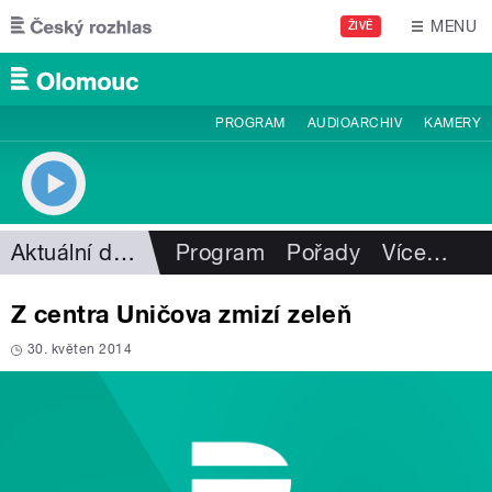
Přejít k hlavnímu obsahu
MENU
ŽIVĚ
PROGRAM
AUDIOARCHIV
KAMERY
Aktuální dění
Program
Pořady
Více
…
Z centra Uničova zmizí zeleň
30. květen 2014