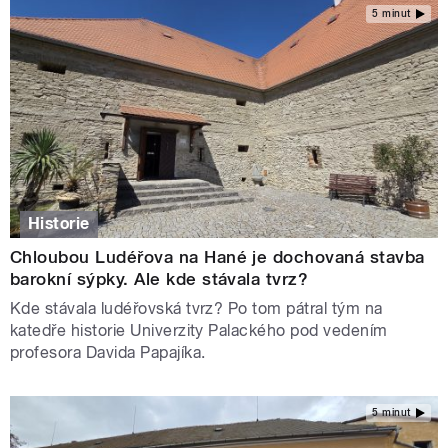
5 minut
Historie
Chloubou Ludéřova na Hané je dochovaná stavba
barokní sýpky. Ale kde stávala tvrz?
Kde stávala ludéřovská tvrz? Po tom pátral tým na
katedře historie Univerzity Palackého pod vedením
profesora Davida Papajíka.
5 minut