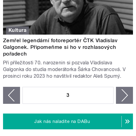
Kultura
Zemřel legendární fotoreportér ČTK Vladislav
Galgonek. Připomeňme si ho v rozhlasových
pořadech
Při příležitosti 70. narozenin si pozvala Vladislava
Galgonka do studia moderátorka Šárka Chovancová. V
prosinci roku 2023 ho navštívil redaktor Aleš Spurný.
STRÁNKY
3
n
zí
Jak nás naladíte na DABu