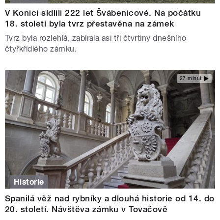
V Konici sídlili 222 let Švábenicové. Na počátku
18. století byla tvrz přestavěna na zámek
Tvrz byla rozlehlá, zabírala asi tři čtvrtiny dnešního
čtyřkřídlého zámku.
27 minut
Historie
Spanilá věž nad rybníky a dlouhá historie od 14. do
20. století. Návštěva zámku v Tovačově