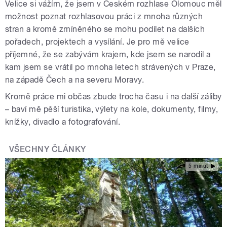
Velice si vážím, že jsem v Českém rozhlase Olomouc měl
možnost poznat rozhlasovou práci z mnoha různých
stran a kromě zmíněného se mohu podílet na dalších
pořadech, projektech a vysílání. Je pro mě velice
příjemné, že se zabývám krajem, kde jsem se narodil a
kam jsem se vrátil po mnoha letech strávených v Praze,
na západě Čech a na severu Moravy.
Kromě práce mi občas zbude trocha času i na další záliby
– baví mě pěší turistika, výlety na kole, dokumenty, filmy,
knížky, divadlo a fotografování.
VŠECHNY ČLÁNKY
5 minut