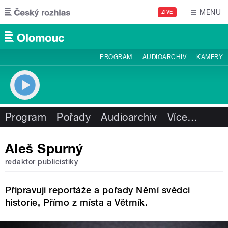
Přejít k hlavnímu obsahu
MENU
ŽIVĚ
PROGRAM
AUDIOARCHIV
KAMERY
Program
Pořady
Audioarchiv
Více
…
Aleš Spurný
redaktor publicistiky
Připravuji reportáže a pořady Němí svědci
historie, Přímo z místa a Větrník.