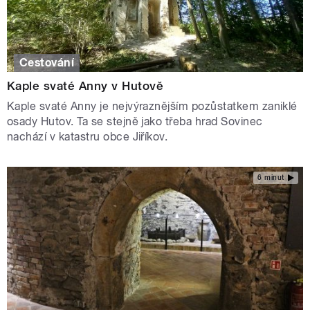
Cestování
Kaple svaté Anny v Hutově
Kaple svaté Anny je nejvýraznějším pozůstatkem zaniklé
osady Hutov. Ta se stejně jako třeba hrad Sovinec
nachází v katastru obce Jiříkov.
6 minut