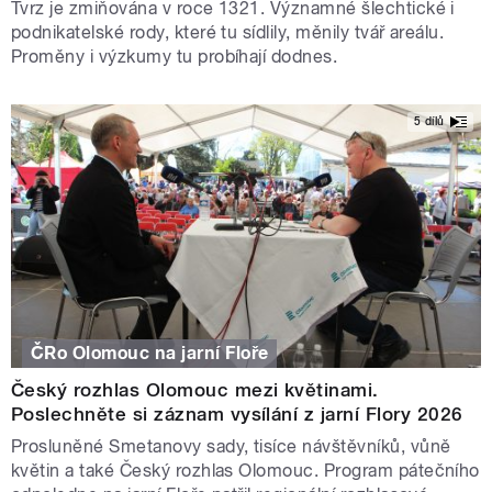
Tvrz je zmiňována v roce 1321. Významné šlechtické i
podnikatelské rody, které tu sídlily, měnily tvář areálu.
Proměny i výzkumy tu probíhají dodnes.
5 dílů
ČRo Olomouc na jarní Floře
Český rozhlas Olomouc mezi květinami.
Poslechněte si záznam vysílání z jarní Flory 2026
Prosluněné Smetanovy sady, tisíce návštěvníků, vůně
květin a také Český rozhlas Olomouc. Program pátečního