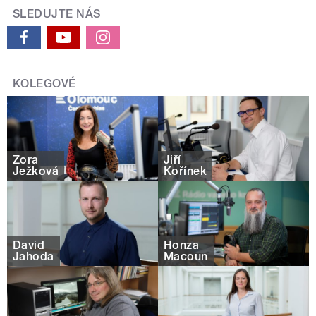
SLEDUJTE NÁS
KOLEGOVÉ
Zora
Jiří
Ježková
Kořínek
David
Honza
Jahoda
Macoun