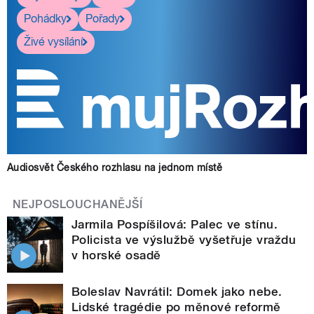
Pohádky
Pořady
Živé vysílání
Audiosvět Českého rozhlasu na jednom místě
NEJPOSLOUCHANĚJŠÍ
Jarmila Pospíšilová: Palec ve stínu.
Policista ve výslužbě vyšetřuje vraždu
v horské osadě
Boleslav Navrátil: Domek jako nebe.
Lidské tragédie po měnové reformě