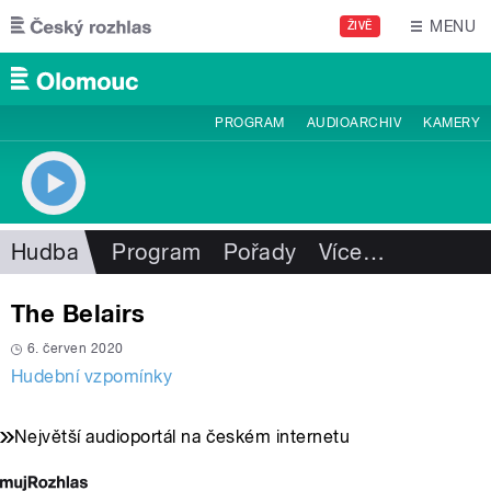
Přejít k hlavnímu obsahu
MENU
ŽIVĚ
PROGRAM
AUDIOARCHIV
KAMERY
Hudba
Program
Pořady
Více
…
The Belairs
6. červen 2020
Hudební vzpomínky
Největší audioportál na českém internetu