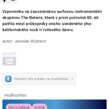
Vzpomínka na zaoceánskou surfovou instrumentální
skupinou The Belairs, která v první polovině 60. let
patřila mezi průkopníky onoho uvedeného jiho-
kalifornského rock´n´rollového žánru.
autor:
Jaroslav Wykrent
Všechny díly pořadu na mujRozhlas
mujRozhlas
Hry a četby
Krimi