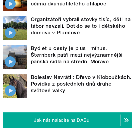
očima dvanáctiletého chlapce
Organizátoři vybrali stovky tisíc, děti na
tábor nevzali. Dotklo se to i dětského
domova v Plumlově
Bydlet u cesty je plus i mínus.
Šternberk patří mezi nejvýznamnější
panská sídla na střední Moravě
Boleslav Navrátil: Dřevo v Kloboučkách.
Povídka z posledních dnů druhé
světové války
Jak nás naladíte na DABu