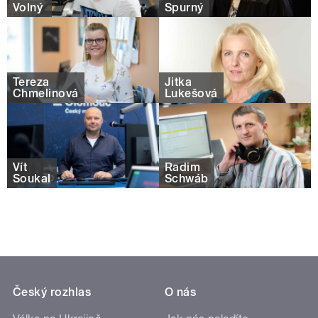
Volný
Spurný
Tereza
Jitka
Chmelinová
Lukešová
Vít
Radim
Šoukal
Schwáb
Český rozhlas
O nás