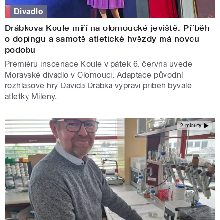
Divadlo
Drábkova Koule míří na olomoucké jeviště. Příběh
o dopingu a samotě atletické hvězdy má novou
podobu
Premiéru inscenace Koule v pátek 6. června uvede
Moravské divadlo v Olomouci. Adaptace původní
rozhlasové hry Davida Drábka vypráví příběh bývalé
atletky Mileny.
2 minuty