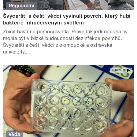
Regionální
Švýcarští a čeští vědci vyvinuli povrch, který hubí
bakterie infračerveným světlem
Zničit bakterie pomocí světla. Právě tak jednoduchá by
mohla být v blízké budoucnosti dezinfekce povrchů.
Švýcarští a čeští vědci z olomoucké a ostravské
univerzity...
1 minuta
Věda