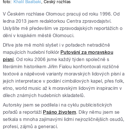
foto:
Khalil Baalbaki
,
Český rozhlas
V Českém rozhlase Olomouc pracuji od roku 1996. Od
ledna 2013 jsem redaktorkou Centra zpravodajství.
Uslyšíte mě především ve zpravodajských reportážích o
dění v krajském městě Olomouci.
Dříve jste mě mohli slyšet i v pořadech netradičně
mapujících hudební folklór
Putování za moravskou
písní
. Od roku 2006 jsme každý týden společně s
literárním historikem Jiřím Fialou konfrontovali rozličné
textové a nápěvové varianty moravských lidových písní a
jejich interpretace v podání cimbálových kapel, přes folk,
etno, world music až k moravským lidovým inspiracím v
dílech známých hudebních skladatelů.
Autorsky jsem se podílela i na cyklu publicistických
pořadů a reportáží
Psáno životem
. Díky němu jsem se
setkala s mnoha zajímavými lidmi nejrozličnějších osudů,
profesí, zájmů a generací.