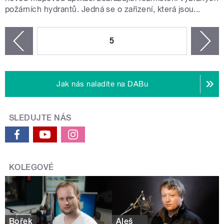
požárních hydrantů. Jedná se o zařízení, která jsou...
STRÁNKY
5
n
zí
Jak nás naladíte na DABu
SLEDUJTE NÁS
KOLEGOVÉ
Bořek
Aleš