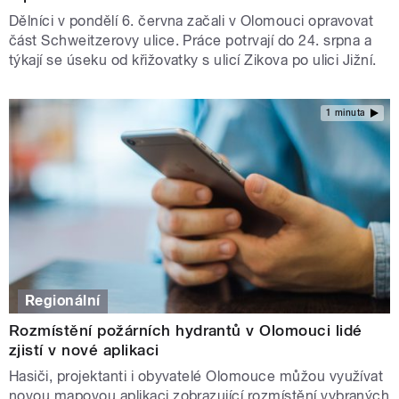
Dělníci v pondělí 6. června začali v Olomouci opravovat
část Schweitzerovy ulice. Práce potrvají do 24. srpna a
týkají se úseku od křižovatky s ulicí Zikova po ulici Jižní.
1 minuta
Regionální
Rozmístění požárních hydrantů v Olomouci lidé
zjistí v nové aplikaci
Hasiči, projektanti i obyvatelé Olomouce můžou využívat
novou mapovou aplikaci zobrazující rozmístění vybraných