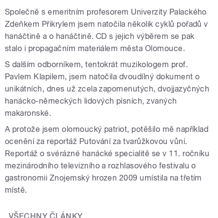
Společně s emeritním profesorem Univerzity Palackého
Zdeňkem Přikrylem jsem natočila několik cyklů pořadů v
hanáčtině a o hanáčtině. CD s jejich výběrem se pak
stalo i propagačním materiálem města Olomouce.
S dalším odborníkem, tentokrát muzikologem prof.
Pavlem Klapilem, jsem natočila dvoudílný dokument o
unikátních, dnes už zcela zapomenutých, dvojjazyčných
hanácko-německých lidových písních, zvaných
makaronské.
A protože jsem olomoucký patriot, potěšilo mě například
ocenění za reportáž Putování za tvarůžkovou vůní.
Reportáž o svérázné hanácké specialitě se v 11. ročníku
mezinárodního televizního a rozhlasového festivalu o
gastronomii Znojemský hrozen 2009 umístila na třetím
místě.
VŠECHNY ČLÁNKY