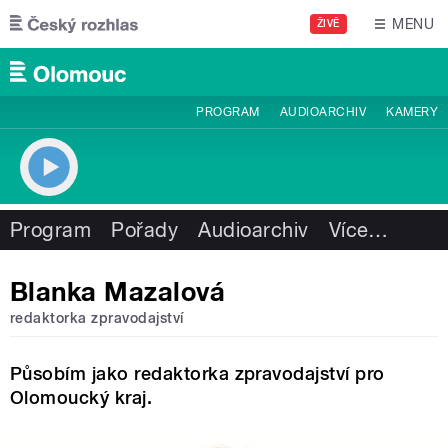
Přejít k hlavnímu obsahu
MENU
ŽIVĚ
PROGRAM
AUDIOARCHIV
KAMERY
Program
Pořady
Audioarchiv
Více
…
Blanka Mazalová
redaktorka zpravodajství
Působím jako redaktorka zpravodajství pro
Olomoucký kraj.