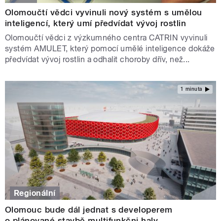
Olomoučtí vědci vyvinuli nový systém s umělou
inteligencí, který umí předvídat vývoj rostlin
Olomoučtí vědci z výzkumného centra CATRIN vyvinuli
systém AMULET, který pomocí umělé inteligence dokáže
předvídat vývoj rostlin a odhalit choroby dřív, než...
1 minuta
Regionální
Olomouc bude dál jednat s developerem
o plánované stavbě multifunkčni haly