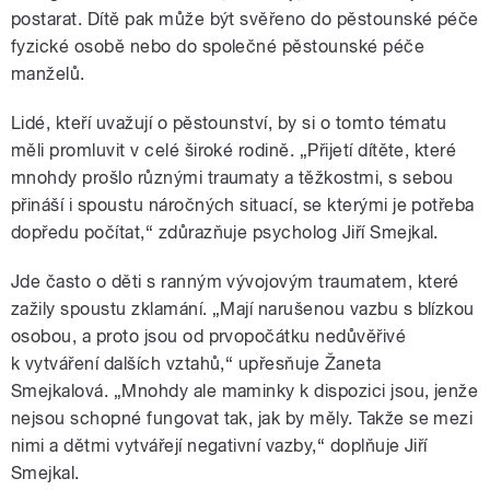
postarat. Dítě pak může být svěřeno do pěstounské péče
fyzické osobě nebo do společné pěstounské péče
manželů.
Lidé, kteří uvažují o pěstounství, by si o tomto tématu
měli promluvit v celé široké rodině. „Přijetí dítěte, které
mnohdy prošlo různými traumaty a těžkostmi, s sebou
přináší i spoustu náročných situací, se kterými je potřeba
dopředu počítat,“ zdůrazňuje psycholog Jiří Smejkal.
Jde často o děti s ranným vývojovým traumatem, které
zažily spoustu zklamání. „Mají narušenou vazbu s blízkou
osobou, a proto jsou od prvopočátku nedůvěřivé
k vytváření dalších vztahů,“ upřesňuje Žaneta
Smejkalová. „Mnohdy ale maminky k dispozici jsou, jenže
nejsou schopné fungovat tak, jak by měly. Takže se mezi
nimi a dětmi vytvářejí negativní vazby,“ doplňuje Jiří
Smejkal.