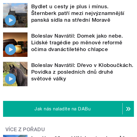
Bydlet u cesty je plus i mínus.
Šternberk patří mezi nejvýznamnější
panská sídla na střední Moravě
Boleslav Navrátil: Domek jako nebe.
Lidské tragédie po měnové reformě
očima dvanáctiletého chlapce
Boleslav Navrátil: Dřevo v Kloboučkách.
Povídka z posledních dnů druhé
světové války
Jak nás naladíte na DABu
VÍCE Z POŘADU