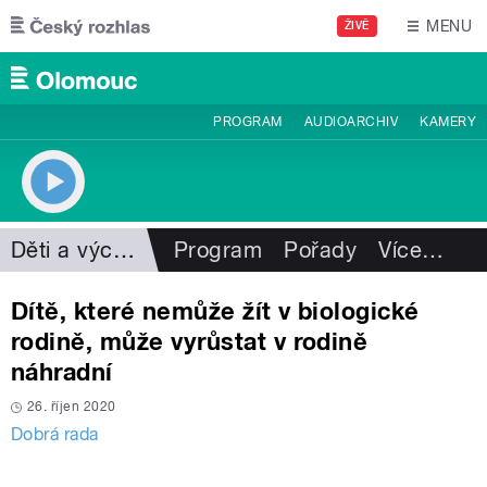
Přejít k hlavnímu obsahu
MENU
ŽIVĚ
PROGRAM
AUDIOARCHIV
KAMERY
Děti a výchova
Program
Pořady
Více
…
Dítě, které nemůže žít v biologické
rodině, může vyrůstat v rodině
náhradní
26. říjen 2020
Dobrá rada