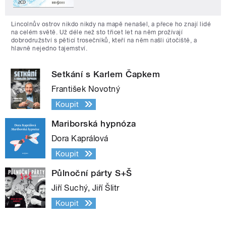
Lincolnův ostrov nikdo nikdy na mapě nenašel, a přece ho znají lidé
na celém světě. Už déle než sto třicet let na něm prožívají
dobrodružství s pěticí trosečníků, kteří na něm našli útočiště, a
hlavně nejedno tajemství.
Setkání s Karlem Čapkem
František Novotný
Koupit
Mariborská hypnóza
Dora Kaprálová
Koupit
Půlnoční párty S+Š
Jiří Suchý, Jiří Šlitr
Koupit