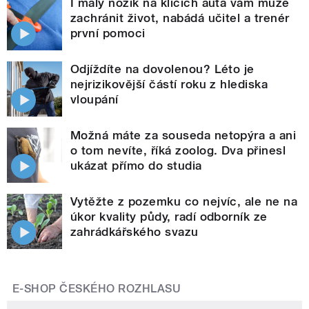
I malý nožík na klíčích auta vám může
zachránit život, nabádá učitel a trenér
první pomoci
Odjíždíte na dovolenou? Léto je
nejrizikovější částí roku z hlediska
vloupání
Možná máte za souseda netopýra a ani
o tom nevíte, říká zoolog. Dva přinesl
ukázat přímo do studia
Vytěžte z pozemku co nejvíc, ale ne na
úkor kvality půdy, radí odborník ze
zahrádkářského svazu
E-SHOP ČESKÉHO ROZHLASU