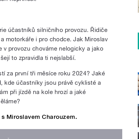
ích | Miroslav Charouz
rie účastníků silničního provozu. Řidiče
e a motorkáře i pro chodce. Jak Miroslav
e v provozu chováme nelogicky a jako
jí to zpravidla ti nejslabší.
í za první tři měsíce roku 2024? Jaké
d, kde účastníky jsou právě cyklisté a
m při jízdě na kole hrozí a jaké
 děláme?
u s Miroslavem Charouzem.