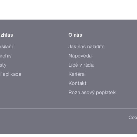
zhlas
O nás
ysílání
Jak nás naladíte
rchiv
Nápověda
sty
Lidé v rádiu
í aplikace
Kariéra
Kontakt
Rozhlasový poplatek
Coo