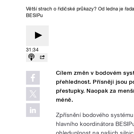
Větší strach o řidičské průkazy? Od ledna je řad
BESIPu
31:34
Cílem změn v bodovém syst
přehlednost. Přísněji jsou
přestupky. Naopak za menší 
méně.
Zpřísnění bodového systému 
hlavního koordinátora BESIPu
ohleduplnost na našich silnic