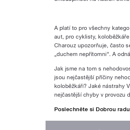
Dobrá rada | Jaro na silnic
A platí to pro všechny katego
aut, pro cyklisty, koloběžkář
Charouz upozorňuje, často s
„duchem nepřítomni“. A odnáše
Jak jsme na tom s nehodovost
jsou nejčastější příčiny neho
koloběžkáři? Jaké nástrahy Vá
nejčastější chyby v provozu
Poslechněte si Dobrou rad