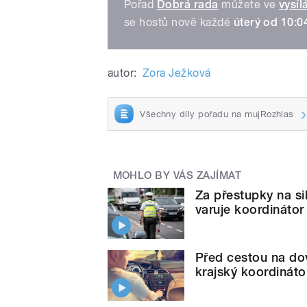
Pořad
Dobrá rada
můžete ve
vysíl
se hostů nově každé
úterý od 10:0
autor:
Zora Ježková
Všechny díly pořadu na mujRozhlas
MOHLO BY VÁS ZAJÍMAT
Za přestupky na sil
varuje koordináto
Před cestou na dov
krajský koordinát