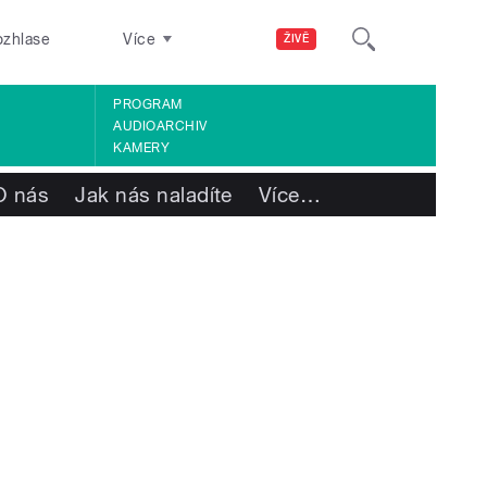
ozhlase
Více
ŽIVĚ
PROGRAM
AUDIOARCHIV
KAMERY
O nás
Jak nás naladíte
Více
…