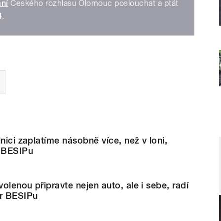
ání
Českého rozhlasu Olomouc poslouchat a ptát
4
.
nici zaplatíme násobně více, než v loni,
r BESIPu
olenou připravte nejen auto, ale i sebe, radí
or BESIPu