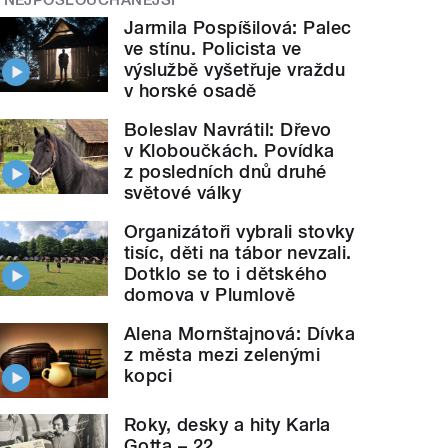
Jarmila Pospíšilová: Palec
ve stínu. Policista ve
výslužbě vyšetřuje vraždu
v horské osadě
Boleslav Navrátil: Dřevo
v Kloboučkách. Povídka
z posledních dnů druhé
světové války
Organizátoři vybrali stovky
tisíc, děti na tábor nevzali.
Dotklo se to i dětského
domova v Plumlově
Alena Mornštajnová: Dívka
z města mezi zelenými
kopci
Roky, desky a hity Karla
Gotta – 22