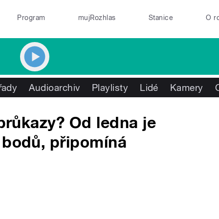
Program
mujRozhlas
Stanice
O r
řady
Audioarchiv
Playlisty
Lidé
Kamery
 průkazy? Od ledna je
 bodů, připomíná