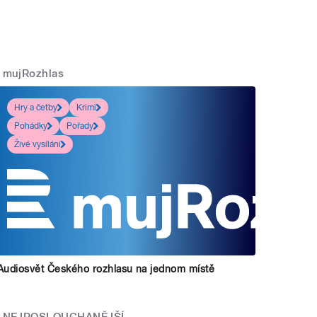
mujRozhlas
Hry a četby
Krimi
Pohádky
Pořady
Živé vysílání
Audiosvět Českého rozhlasu na jednom místě
NEJPOSLOUCHANĚJŠÍ