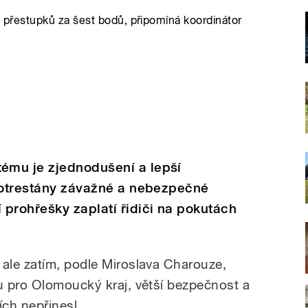
a přestupků za šest bodů, připomíná koordinátor
ému je zjednodušení a lepší
 potrestány závažné a nebezpečné
prohřešky zaplatí řidiči na pokutách
ale zatím, podle Miroslava Charouze,
 pro Olomoucký kraj, větší bezpečnost a
ích nepřinesl.