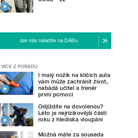
Jak nás naladíte na DABu
VÍCE Z POŘADU
I malý nožík na klíčích auta
vám může zachránit život,
nabádá učitel a trenér
první pomoci
Odjíždíte na dovolenou?
Léto je nejrizikovější částí
roku z hlediska vloupání
Možná máte za souseda