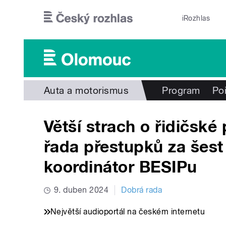
Přejít k hlavnímu obsahu
iRozhlas
Auta a motorismus
Program
Po
Větší strach o řidičské
řada přestupků za šest
koordinátor BESIPu
9. duben 2024
Dobrá rada
Největší audioportál na českém internetu