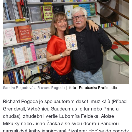
Sandra Pogodová a Richard Pogoda
|
foto:
Fotobanka Profimedia
Richard Pogoda je spoluautorem deseti muzikálů (Případ
Grendwall, Výtečníci, Gaudeamus Igitur nebo Princ a
chuďas), zhudebnil verše Lubomíra Feldeka, Aloise
Mikulky nebo Jiřího Žáčka a se svou dcerou Sandrou
napsali dvě knihy inspirované životem: Hoď se do pogody