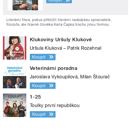
Koupit
Literární fikce, pokus přiblížit literární nadsázkou spisovatele,
filozofa, ale hlavně člověka Karla Čapka trochu jinou formou.
Klukoviny Uršuly Klukové
Uršula Kluková – Patrik Rozehnal
Koupit
Veterinární poradna
Jaroslava Vykoupilová, Milan Štourač
Koupit
1-25
Toulky první republikou
Koupit