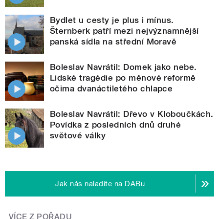
Bydlet u cesty je plus i mínus.
Šternberk patří mezi nejvýznamnější
panská sídla na střední Moravě
Boleslav Navrátil: Domek jako nebe.
Lidské tragédie po měnové reformě
očima dvanáctiletého chlapce
Boleslav Navrátil: Dřevo v Kloboučkách.
Povídka z posledních dnů druhé
světové války
Jak nás naladíte na DABu
VÍCE Z POŘADU