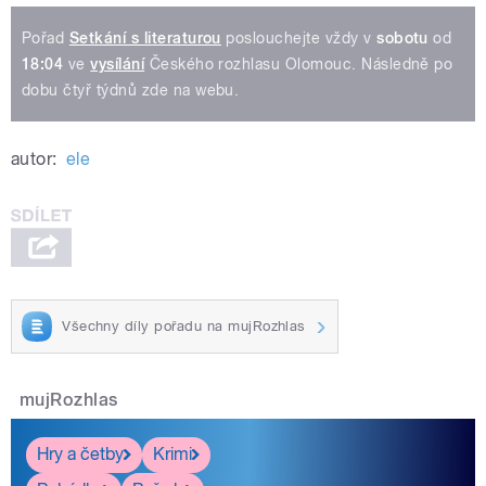
Pořad
Setkání s literaturou
poslouchejte vždy v
sobotu
od
18:04
ve
vysílání
Českého rozhlasu Olomouc. Následně po
dobu čtyř týdnů zde na webu.
autor:
ele
Všechny díly pořadu na mujRozhlas
mujRozhlas
Hry a četby
Krimi