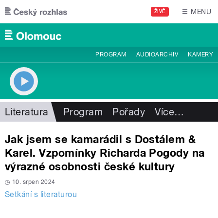
Přejít k hlavnímu obsahu
MENU
ŽIVĚ
PROGRAM
AUDIOARCHIV
KAMERY
Literatura
Program
Pořady
Více
…
Jak jsem se kamarádil s Dostálem &
Karel. Vzpomínky Richarda Pogody na
výrazné osobnosti české kultury
10. srpen 2024
Setkání s literaturou