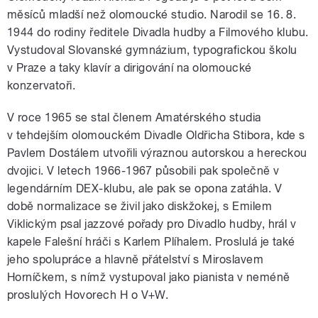
měsíců mladší než olomoucké studio. Narodil se 16. 8.
1944 do rodiny ředitele Divadla hudby a Filmového klubu.
Vystudoval Slovanské gymnázium, typografickou školu
v Praze a taky klavír a dirigování na olomoucké
konzervatoři.
V roce 1965 se stal členem Amatérského studia
v tehdejším olomouckém Divadle Oldřicha Stibora, kde s
Pavlem Dostálem utvořili výraznou autorskou a hereckou
dvojici. V letech 1966-1967 působili pak společně v
legendárním DEX-klubu, ale pak se opona zatáhla. V
době normalizace se živil jako diskžokej, s Emilem
Viklickým psal jazzové pořady pro Divadlo hudby, hrál v
kapele Falešní hráči s Karlem Plíhalem. Proslulá je také
jeho spolupráce a hlavně přátelství s Miroslavem
Horníčkem, s nímž vystupoval jako pianista v neméně
proslulých Hovorech H o V+W.