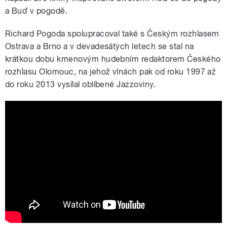
a Buď v pogodě.
Richard Pogoda spolupracoval také s Českým rozhlasem
Ostrava a Brno a v devadesátých letech se stal na
krátkou dobu kmenovým hudebním redaktorem Českého
rozhlasu Olomouc, na jehož vlnách pak od roku 1997 až
do roku 2013 vysílal oblíbené Jazzoviny.
Koncert k 80. výročí od narození Pavla
Dostála