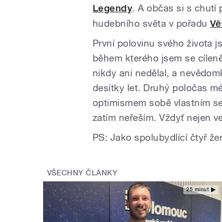
Legendy
. A občas si s chut
hudebního světa v pořadu
Vě
První polovinu svého života j
během kterého jsem se cíleně
nikdy ani nedělal, a nevědom
desítky let. Druhý poločas mé
optimismem sobě vlastním se 
zatím neřeším. Vždyť nejen v
PS: Jako spolubydlící čtyř ž
VŠECHNY ČLÁNKY
25 minut