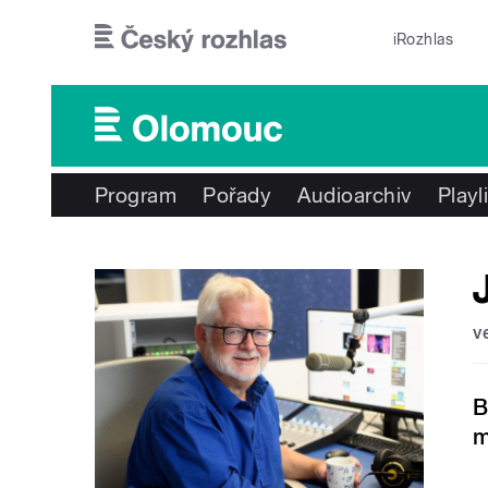
Přejít k hlavnímu obsahu
iRozhlas
Program
Pořady
Audioarchiv
Playl
v
B
m