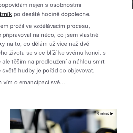
í popovídám nejen s osobnostmi
trník
po desáté hodině dopoledne.
sem prožil ve vzdělávacím procesu,
 připravoval na něco, co jsem vlastně
ky na to, co dělám už více než dvě
ho života se sice blíží ke svému konci, s
ale těším na prodloužení a náhlou smrt
e světě hudby je pořád co objevovat.
en vím o emancipaci své…
6 minut