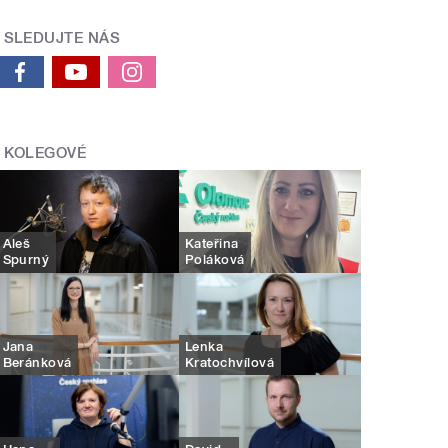
SLEDUJTE NÁS
KOLEGOVÉ
Aleš
Kateřina
Spurný
Poláková
Jana
Lenka
Beránková
Kratochvílová