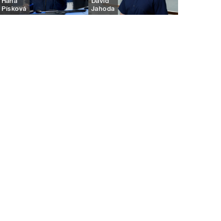
Hana
David
Písková
Jahoda