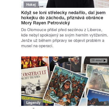
Hokej
Když se loni střelecky nedařilo, dal jsem
hokejku do záchodu, přiznává obránce
Mory Rayen Petrovický
Do Olomouce přišel před sezónou z Liberce,
kde nebyl spokojený se svým herním vytížením.
Jenže už během přípravy se objevil problém a
musel na operaci.
26 minut
Legendy