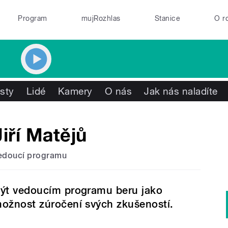
Program
mujRozhlas
Stanice
O r
isty
Lidé
Kamery
O nás
Jak nás naladíte
Jiří Matějů
edoucí programu
ýt vedoucím programu beru jako
ožnost zúročení svých zkušeností.