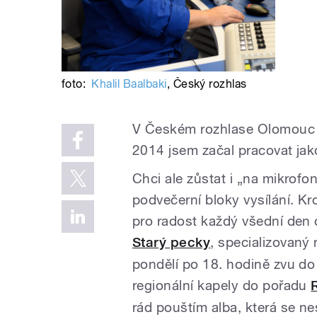
foto:
Khalil Baalbaki
,
Český rozhlas
V Českém rozhlase Olomouc 
2014 jsem začal pracovat jak
Chci ale zůstat i „na mikrofon
podvečerní bloky vysílání. K
pro radost každý všední den 
Starý pecky
, specializovaný 
pondělí po 18. hodině zvu d
regionální kapely do pořadu
rád pouštím alba, která se n