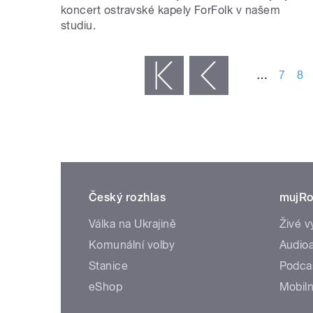
koncert ostravské kapely ForFolk v našem
studiu.
STRÁNKY
…
7
8
« první
‹ předchozí
Český rozhlas
mujRo
Válka na Ukrajině
Živé v
Komunální volby
Audioa
Stanice
Podca
eShop
Mobiln