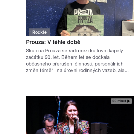
Rockle
Prouza: V téhle době
Skupina Prouza se řadí mezi kultovní kapely
začátku 90. let. Během let se dočkala
občasného přerušení činnosti, personálních
změn téměř i na úrovni rodinných vazeb, ale...
90 minut