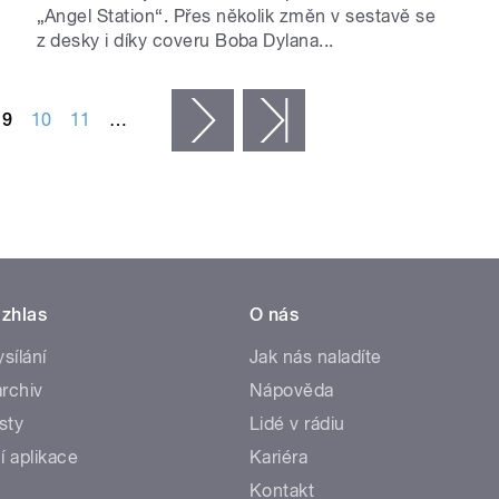
„Angel Station“. Přes několik změn v sestavě se
z desky i díky coveru Boba Dylana...
9
10
11
…
následující ›
poslední »
zhlas
O nás
ysílání
Jak nás naladíte
rchiv
Nápověda
sty
Lidé v rádiu
í aplikace
Kariéra
Kontakt