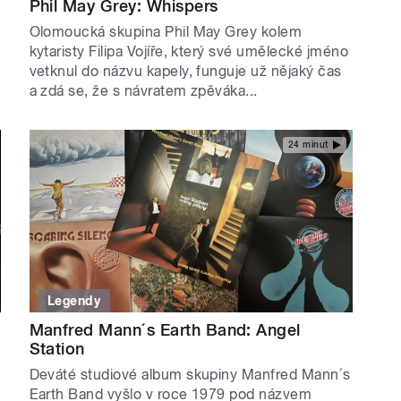
Phil May Grey: Whispers
Olomoucká skupina Phil May Grey kolem
kytaristy Filipa Vojíře, který své umělecké jméno
vetknul do názvu kapely, funguje už nějaký čas
a zdá se, že s návratem zpěváka...
24 minut
Legendy
Manfred Mann´s Earth Band: Angel
Station
Deváté studiové album skupiny Manfred Mann´s
Earth Band vyšlo v roce 1979 pod názvem