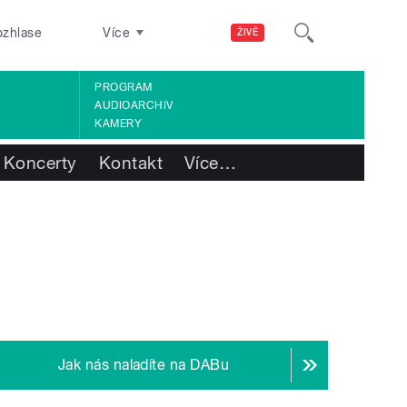
ozhlase
Více
ŽIVĚ
PROGRAM
AUDIOARCHIV
KAMERY
Koncerty
Kontakt
Více
…
Jak nás naladíte na DABu