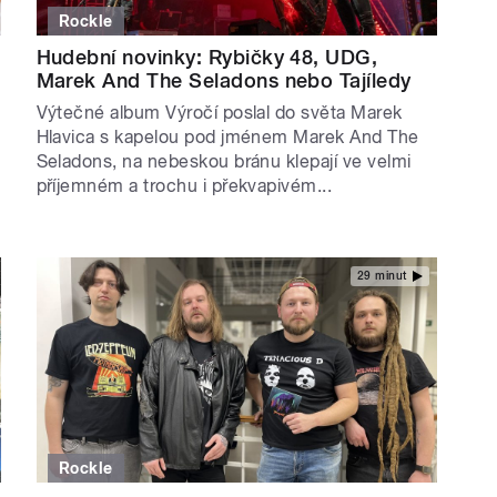
Rockle
Hudební novinky: Rybičky 48, UDG,
Marek And The Seladons nebo Tajíledy
Výtečné album Výročí poslal do světa Marek
Hlavica s kapelou pod jménem Marek And The
Seladons, na nebeskou bránu klepají ve velmi
příjemném a trochu i překvapivém...
29 minut
Rockle