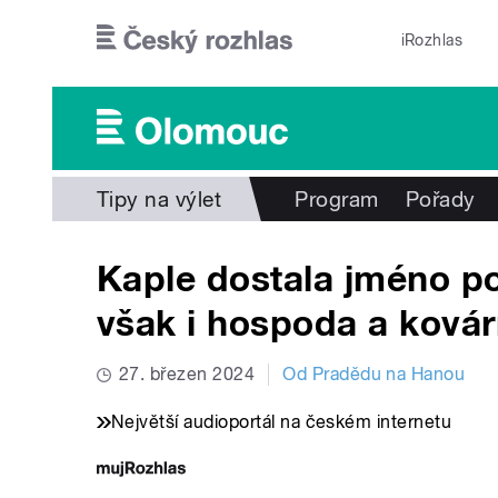
Přejít k hlavnímu obsahu
iRozhlas
Tipy na výlet
Program
Pořady
Kaple dostala jméno pod
však i hospoda a ková
27. březen 2024
Od Pradědu na Hanou
Největší audioportál na českém internetu