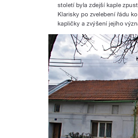
století byla zdejší kaple zpu
Klarisky po zvelebení řádu k
kapličky a zvýšení jejího výz