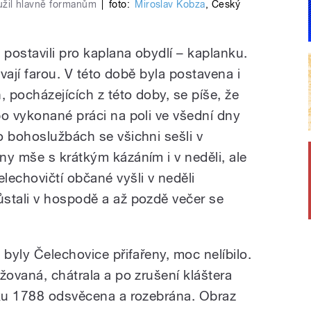
loužil hlavně formanům
|
foto:
Miroslav Kobza
,
Český
 postavili pro kaplana obydlí – kaplanku.
ývají farou. V této době byla postavena i
 pocházejících z této doby, se píše, že
po vykonané práci na poli ve všední dny
o bohoslužbách se všichni sešli v
ny mše s krátkým kázáním i v neděli, ale
lechovičtí občané vyšli v neděli
stali v hospodě a až pozdě večer se
 byly Čelechovice přifařeny, moc nelíbilo.
žovaná, chátrala a po zrušení kláštera
oku 1788 odsvěcena a rozebrána. Obraz