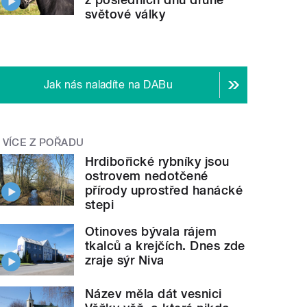
světové války
Jak nás naladíte na DABu
VÍCE Z POŘADU
Hrdibořické rybníky jsou
ostrovem nedotčené
přírody uprostřed hanácké
stepi
Otinoves bývala rájem
tkalců a krejčích. Dnes zde
zraje sýr Niva
Název měla dát vesnici