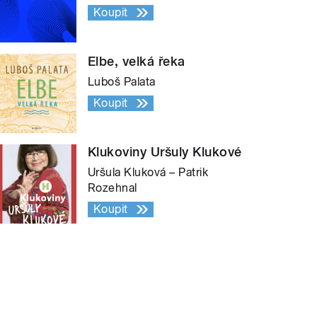
Koupit
Elbe, velká řeka
Luboš Palata
Koupit
Klukoviny Uršuly Klukové
Uršula Kluková – Patrik
Rozehnal
Koupit