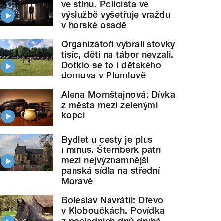
ve stínu. Policista ve
výslužbě vyšetřuje vraždu
v horské osadě
Organizátoři vybrali stovky
tisíc, děti na tábor nevzali.
Dotklo se to i dětského
domova v Plumlově
Alena Mornštajnová: Dívka
z města mezi zelenými
kopci
Bydlet u cesty je plus
i mínus. Šternberk patří
mezi nejvýznamnější
panská sídla na střední
Moravě
Boleslav Navrátil: Dřevo
v Kloboučkách. Povídka
z posledních dnů druhé