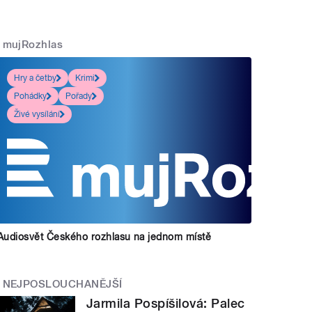
mujRozhlas
Hry a četby
Krimi
Pohádky
Pořady
Živé vysílání
Audiosvět Českého rozhlasu na jednom místě
NEJPOSLOUCHANĚJŠÍ
Jarmila Pospíšilová: Palec