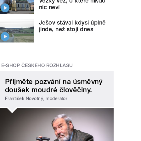
Věžky věž, o které nikdo
nic neví
Ješov stával kdysi úplně
jinde, než stojí dnes
E-SHOP ČESKÉHO ROZHLASU
Přijměte pozvání na úsměvný
doušek moudré člověčiny.
František Novotný, moderátor