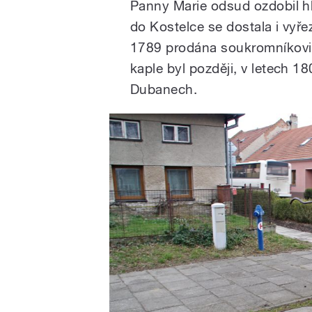
Panny Marie odsud ozdobil hla
do Kostelce se dostala i vyř
1789 prodána soukromníkovi a
kaple byl později, v letech 18
Dubanech.