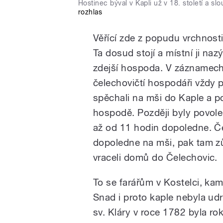
Hostinec býval v Kapli už v 18. století a s
rozhlas
Věřící zde z popudu vrchnosti
Ta dosud stojí a místní ji naz
zdejší hospoda. V záznamech,
čelechovičtí hospodáři vždy 
spěchali na mši do Kaple a p
hospodě. Později byly povole
až od 11 hodin dopoledne. Če
dopoledne na mši, pak tam zů
vraceli domů do Čelechovic.
To se farářům v Kostelci, kam
Snad i proto kaple nebyla udr
sv. Kláry v roce 1782 byla r