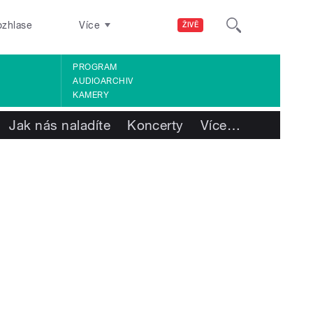
ozhlase
Více
ŽIVĚ
PROGRAM
AUDIOARCHIV
KAMERY
Jak nás naladíte
Koncerty
Více
…