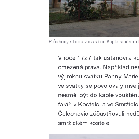
Průchody starou zástavbou Kaple směrem k
V roce 1727 tak ustanovila ko
omezená práva. Například nes
výjimkou svátku Panny Marie,
ve svátky se povolovaly mše j
nesměl být do kaple vpuštěn.
faráři v Kostelci a ve Smržicí
Čelechovic zúčastňovali nedě
smržickém kostele.