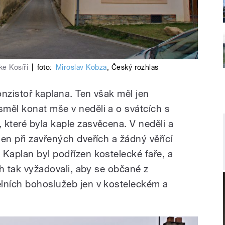
e Kosíři
|
foto:
Miroslav Kobza
,
Český rozhlas
nzistoř kaplana. Ten však měl jen
měl konat mše v neděli a o svátcích s
 které byla kaple zasvěcena. V neděli a
en při zavřených dveřích a žádný věřící
 Kaplan byl podřízen kostelecké faře, a
ch tak vyžadovali, aby se občané z
lních bohoslužeb jen v kosteleckém a