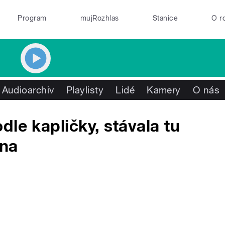
Program
mujRozhlas
Stanice
O r
Audioarchiv
Playlisty
Lidé
Kamery
O nás
le kapličky, stávala tu
rna