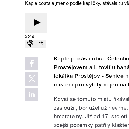
Kaple dostala jméno podle kapličky, stávala tu v
3:49
Kaple je částí obce Čelecho
Prostějovem a Litovlí u haná
lokálka Prostějov - Senice
místem pro výlety nejen na Ko
Kdysi se tomuto místu říkávalo
zasloužil, bohužel už nevíme
hmatatelný. Již od 17. století
zdejší pozemky patřily klášte