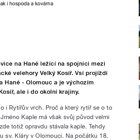
šak i hospoda a kovárna
vice na Hané ležící na spojnici mezi
cké velehory Velký Kosíř. Vsí projíždí
 na Hané - Olomouc a je výchozím
síř, ale i do okolní krajiny.
 i Rytířův vrch. Proč a který rytíř se o to
. Jméno Kaple má však svůj původ velmi
 zde totiž opravdu stávala kaple. Tehdy
ru sv. Kláry v Olomouci. Na počátku 18.