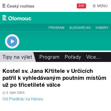
Přejít k hlavnímu obsahu
MENU
ŽIVĚ
PROGRAM
AUDIOARCHIV
KAMERY
Tipy na výlet
Program
Pořady
Více
…
Kostel sv. Jana Křtitele v Určicích
patřil k vyhledávaným poutním místům
už po třicetileté válce
3. říjen 2024
Od Pradědu na Hanou