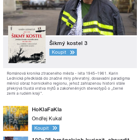
Šikmý kostel 3
Koupit
Románová kronika ztraceného města - léta 1945–1961. Karin
Lednická předkládá do značné míry převratný, dosavadní paradigma
měnící obraz hornického regionu, jehož zahlazenou historii stále
překrývá tlustá vrstva mýtů a zakořeněných stereotypů o „černé
zemi a rudém kraji“.
HoKlaFaKla
Ondřej Kukal
Koupit
100+25 brněnských kuriozit, absurdit