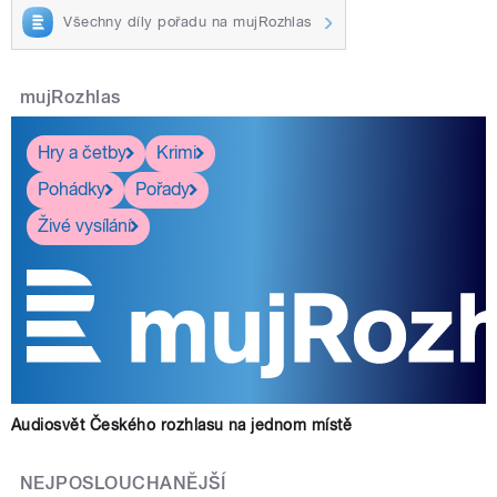
Všechny díly pořadu na mujRozhlas
mujRozhlas
Hry a četby
Krimi
Pohádky
Pořady
Živé vysílání
Audiosvět Českého rozhlasu na jednom místě
NEJPOSLOUCHANĚJŠÍ