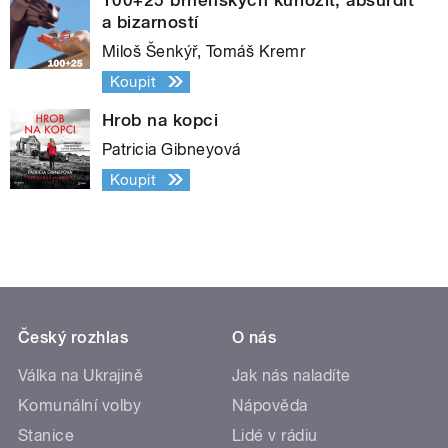
a bizarností
Miloš Šenkýř, Tomáš Kremr
Koupit
Hrob na kopci
Patricia Gibneyová
Koupit
Český rozhlas
O nás
Válka na Ukrajině
Jak nás naladíte
Komunální volby
Nápověda
Stanice
Lidé v rádiu