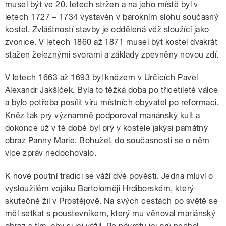
musel být ve 20. letech stržen a na jeho místě byl v
letech 1727 – 1734 vystavěn v barokním slohu současný
kostel. Zvláštností stavby je oddělená věž sloužící jako
zvonice. V letech 1860 až 1871 musel být kostel dvakrát
stažen železnými svorami a základy zpevněny novou zdí.
V letech 1663 až 1693 byl knězem v Určicích Pavel
Alexandr Jakšíček. Byla to těžká doba po třicetileté válce
a bylo potřeba posílit víru místních obyvatel po reformaci.
Kněz tak prý významně podporoval mariánský kult a
dokonce už v té době byl prý v kostele jakýsi památný
obraz Panny Marie. Bohužel, do současnosti se o něm
více zpráv nedochovalo.
K nové poutní tradici se váží dvě pověsti. Jedna mluví o
vysloužilém vojáku Bartoloměji Hrdiborském, který
skutečně žil v Prostějově. Na svých cestách po světě se
měl setkat s poustevníkem, který mu věnoval mariánský