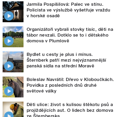
Jarmila Pospíšilová: Palec ve stínu.
Policista ve výslužbě vyšetřuje vraždu
v horské osadě
Organizátoři vybrali stovky tisíc, děti na
tábor nevzali. Dotklo se to i dětského
domova v Plumlově
Bydlet u cesty je plus i mínus.
Šternberk patří mezi nejvýznamnější
panská sídla na střední Moravě
Boleslav Navrátil: Dřevo v Kloboučkách.
Povídka z posledních dnů druhé
světové války
Děti ulice: život s kulisou štěkotu psů a
projíždějících aut. O lidech bez domova
ze Šternberska