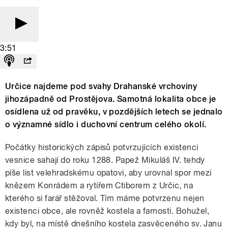
3:51
Určice najdeme pod svahy Drahanské vrchoviny
jihozápadně od Prostějova. Samotná lokalita obce je
osídlena už od pravěku, v pozdějších letech se jednalo
o významné sídlo i duchovní centrum celého okolí.
Počátky historických zápisů potvrzujících existenci
vesnice sahají do roku 1288. Papež Mikuláš IV. tehdy
píše list velehradskému opatovi, aby urovnal spor mezi
knězem Konrádem a rytířem Ctiborem z Určic, na
kterého si farář stěžoval. Tím máme potvrzenu nejen
existenci obce, ale rovněž kostela a farnosti. Bohužel,
kdy byl, na místě dnešního kostela zasvěceného sv. Janu