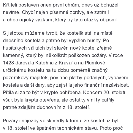
Křtiteli postaven onen první chrám, dnes už bohužel
nevíme. Chybí nejen písemné zprávy, ale zatím i
archeologický výzkum, který by tyto otázky objasnil.
S jistotou můžeme tvrdit, že kostelík stál na místě
dnešního kostela a patrně byl vypálen husity. Po
husitských válkách byl stavěn nový kostel zřejmě
kamenný, který byl několikrát poškozen požáry. V roce
1428 darovala Kateřina z Kravař a na Plumlově
určickému kostelu na tu dobu poměrně značný
pozemkový majetek, povinné platby podaných, vybavení
kostela a další dary, aby zajistila jeho finanční nezávislost.
Přála si za to být v kryptě pohřbena. Koncem 20. století
však byla krypta otevřena, ale ostatky v ní ty patřily
patrně zdejším duchovním z 18. století.
Požáry i nájezdy vojsk vedly k tomu, že kostel už byl
v 18. století ve špatném technickém stavu. Proto proč