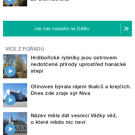
Jak nás naladíte na DABu
VÍCE Z POŘADU
Hrdibořické rybníky jsou ostrovem
nedotčené přírody uprostřed hanácké
stepi
Otinoves bývala rájem tkalců a krejčích.
Dnes zde zraje sýr Niva
Název měla dát vesnici Věžky věž,
o které nikdo nic neví