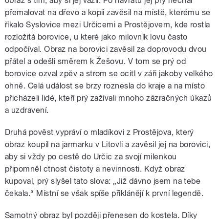
obraz s tím, aby si jej vážil. Po návratu jej prý nechal
přemalovat na dřevo a kopii zavěsil na místě, kterému se
říkalo Syslovice mezi Určicemi a Prostějovem, kde rostla
rozložitá borovice, u které jako milovník lovu často
odpočíval. Obraz na borovici zavěsil za doprovodu dvou
přátel a odešli směrem k Žešovu. V tom se prý od
borovice ozval zpěv a strom se ocitl v záři jakoby velkého
ohně. Celá událost se brzy roznesla do kraje a na místo
přicházeli lidé, kteří prý zažívali mnoho zázračných úkazů
a uzdravení.
Druhá pověst vypráví o mladíkovi z Prostějova, který
obraz koupil na jarmarku v Litovli a zavěsil jej na borovici,
aby si vždy po cestě do Určic za svojí milenkou
připomněl ctnost čistoty a nevinnosti. Když obraz
kupoval, prý slyšel tato slova: „Již dávno jsem na tebe
čekala.“ Místní se však spíše přiklánějí k první legendě.
Samotný obraz byl později přenesen do kostela. Díky