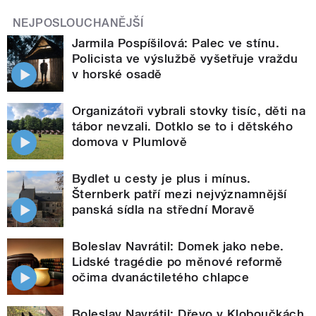
NEJPOSLOUCHANĚJŠÍ
Jarmila Pospíšilová: Palec ve stínu.
Policista ve výslužbě vyšetřuje vraždu
v horské osadě
Organizátoři vybrali stovky tisíc, děti na
tábor nevzali. Dotklo se to i dětského
domova v Plumlově
Bydlet u cesty je plus i mínus.
Šternberk patří mezi nejvýznamnější
panská sídla na střední Moravě
Boleslav Navrátil: Domek jako nebe.
Lidské tragédie po měnové reformě
očima dvanáctiletého chlapce
Boleslav Navrátil: Dřevo v Kloboučkách.