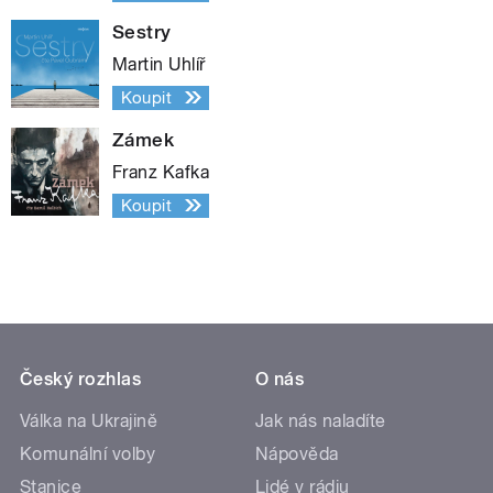
Sestry
Martin Uhlíř
Koupit
Zámek
Franz Kafka
Koupit
Český rozhlas
O nás
Válka na Ukrajině
Jak nás naladíte
Komunální volby
Nápověda
Stanice
Lidé v rádiu