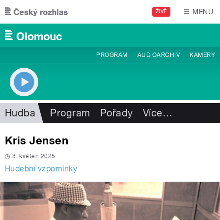
Přejít k hlavnímu obsahu
MENU
ŽIVĚ
PROGRAM
AUDIOARCHIV
KAMERY
Hudba
Program
Pořady
Více
…
Kris Jensen
3. květen 2025
Hudební vzpomínky