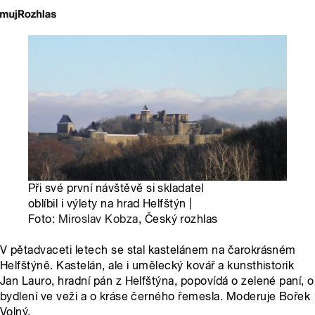
Při své první návštěvě si skladatel
oblíbil i výlety na hrad Helfštýn |
Foto:
Miroslav Kobza
, Český rozhlas
V pětadvaceti letech se stal kastelánem na čarokrásném
Helfštýně. Kastelán, ale i umělecký kovář a kunsthistorik
Jan Lauro, hradní pán z Helfštýna, popovídá o zelené paní, o
bydlení ve veži a o kráse černého řemesla. Moderuje Bořek
Volný.