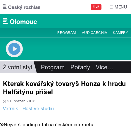
Přejít k hlavnímu obsahu
MENU
ŽIVĚ
PROGRAM
AUDIOARCHIV
KAMERY
Životní styl
Program
Pořady
Více
…
Kterak kovářský tovaryš Honza k hradu
Helfštýnu přišel
21. březen 2016
Větrník - Host ve studiu
Největší audioportál na českém internetu