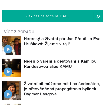
Jak nás naladíte na DABu
VÍCE Z POŘADU
Herecký a životní pár Jan Přeučil a Eva
Hrušková: Žijeme v ráji!
Nejen o vaření a cestování s Kamilou
Randusovou alias KAMU
Životní cíl můžeme mít i po šedesátce,
je přesvědčená propagátorka bylinek
Dagmar Langová