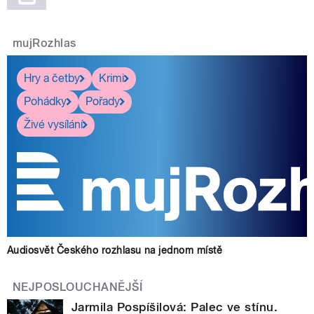
mujRozhlas
Hry a četby
Krimi
Pohádky
Pořady
Živé vysílání
Audiosvět Českého rozhlasu na jednom místě
NEJPOSLOUCHANĚJŠÍ
Jarmila Pospíšilová: Palec ve stínu.