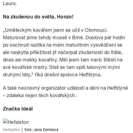
Lauro.
Na zkušenou do světa, Honzo!
„Uměleckým kovářem jsem se učil v Olomouci.
Maturovat jsme tehdy museli v Brně. Doslova pár hodin
po oschnutí razítka na mém maturitním vysvědčení se
ale naskytla příležitost jít načerpat zkušenosti do Itálie,
dnes asi mekky kovařiny. Měl jsem tam navíc štěstí na
své kovářské mistry. Stali se tam spíš takovými mými
druhými táty,“ říká dnešní správce Helfštýna.
A také neúnavný organizátor událostí a dění na Helfštýně
– zdaleka nejen těch kovářských.
Značka Ideál
Hefaiston
|
foto: Jana Zemková