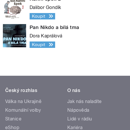
Dalibor Gondík
Koupit
Pan Nikdo a bílá tma
Dora Kaprálová
Koupit
Český rozhlas
O nás
Válka na Ukrajině
Jak nás naladíte
Komunální volby
Nápověda
Stanice
Lidé v rádiu
eShop
Kariéra