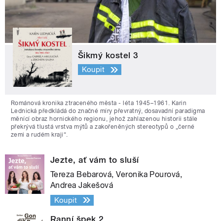
Šikmý kostel 3
Koupit
Románová kronika ztraceného města - léta 1945–1961. Karin
Lednická předkládá do značné míry převratný, dosavadní paradigma
měnící obraz hornického regionu, jehož zahlazenou historii stále
překrývá tlustá vrstva mýtů a zakořeněných stereotypů o „černé
zemi a rudém kraji“.
Jezte, ať vám to sluší
Tereza Bebarová, Veronika Pourová,
Andrea Jakešová
Koupit
Ranní špek 2