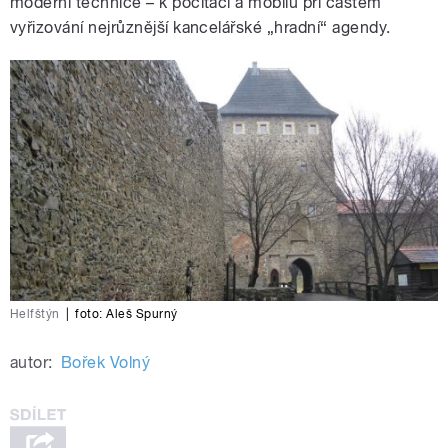
moderní technice – k počítači a mobilu při častém
vyřizování nejrůznější kancelářské „hradní“ agendy.
Helfštýn
|
foto: Aleš Spurný
autor:
Bořek Volný