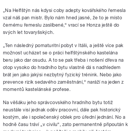
„Na Helfštýn nás kdysi coby adepty kovářského řemesla
vzal náš pan mistr. Bylo nám hned jasné, že to je místo
černému řemeslu zaslíbené,“ vrací se Honza ještě do
svých let tovaryšských.
„Ten následný pomaturitní pobyt v Itálii, a ještě více pak
možnost ucházet se o práci helfštýnského kastelána
beru jako dar osudu. A to se pak třeba i nošení dřeva na
otop vysoko do hradního bytu vlastně dá s nadhledem
brát jen jako jakýsi nezbytný fyzický trénink. Nebo jako
prevence rizik sedavého zaměstnání,“ naráží na jeden z
momentů kastelánské profese.
Na věšáku jeho správcovského hradního bytu totiž
neustále visí jednak oděv pracovní, dále pak historický
kostým, ale i společenský oblek pro úřední jednání. No a
hodně času tráví „v civilu“, zato permanentně připoután k