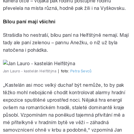
kariéra otce – vojáka pak rodinu postupně rodinu
převelela na místa různá, hodně pak žili i na Vyškovsku.
Bílou paní mají všichni
Strašidla ho nestraší, bílou paní na Helfštýně nemají. Mají
tady ale paní zelenou – pannu Anežku, o níž už byla
natočena i pohádka.
Jan Lauro - kastelán Helfštýna
|
foto:
Petra Ševců
„Kastelán asi moc velký duchař být nemůže, to by pak
těžko mohl nebojácně chodit kontrolovat alarmy hradní
expozice spuštěné uprostřed noci. Nějaká hra energií
ovšem na romantickém hradě, staleté dominantě kraje
působí. Vzpomínám na poněkud tajemná přivítání mě a
mé přítelkyně v hradním bytě ve věži – záhadná
samovznícení ohně v krbu a podobně,“ vzpomíná Jan