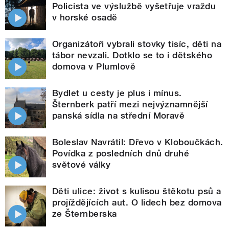
Policista ve výslužbě vyšetřuje vraždu
v horské osadě
Organizátoři vybrali stovky tisíc, děti na
tábor nevzali. Dotklo se to i dětského
domova v Plumlově
Bydlet u cesty je plus i mínus.
Šternberk patří mezi nejvýznamnější
panská sídla na střední Moravě
Boleslav Navrátil: Dřevo v Kloboučkách.
Povídka z posledních dnů druhé
světové války
Děti ulice: život s kulisou štěkotu psů a
projíždějících aut. O lidech bez domova
ze Šternberska