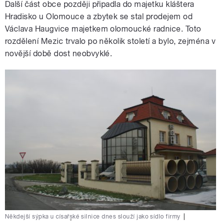
Další část obce později připadla do majetku kláštera
Hradisko u Olomouce a zbytek se stal prodejem od
Václava Haugvice majetkem olomoucké radnice. Toto
rozdělení Mezic trvalo po několik století a bylo, zejména v
novější době dost neobvyklé.
Někdejší sýpka u císařské silnice dnes slouží jako sídlo firmy
|