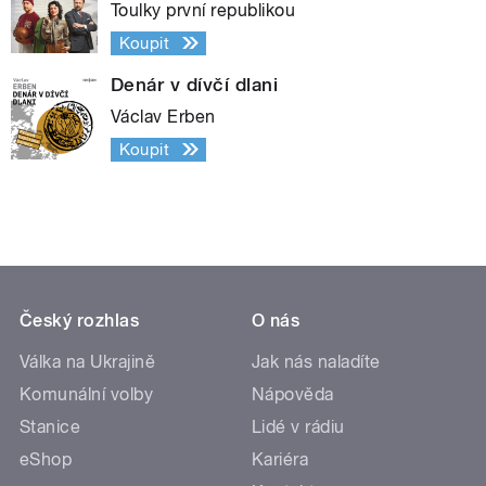
Toulky první republikou
Koupit
Denár v dívčí dlani
Václav Erben
Koupit
Český rozhlas
O nás
Válka na Ukrajině
Jak nás naladíte
Komunální volby
Nápověda
Stanice
Lidé v rádiu
eShop
Kariéra