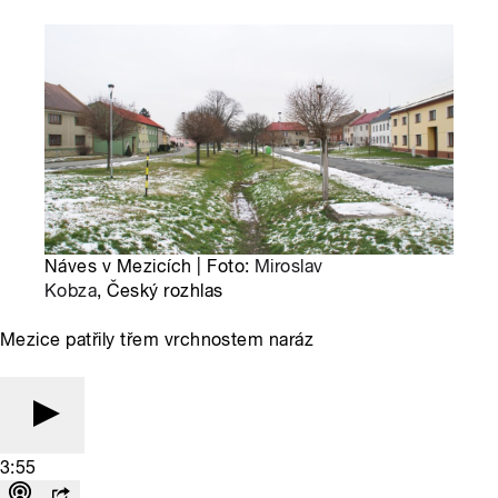
Náves v Mezicích | Foto:
Miroslav
Kobza
, Český rozhlas
Mezice patřily třem vrchnostem naráz
3:55