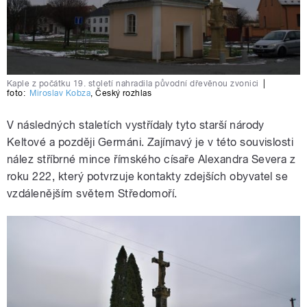
Kaple z počátku 19. století nahradila původní dřevěnou zvonici
|
foto:
Miroslav Kobza
,
Český rozhlas
V následných staletích vystřídaly tyto starší národy
Keltové a později Germáni. Zajímavý je v této souvislosti
nález stříbrné mince římského císaře Alexandra Severa z
roku 222, který potvrzuje kontakty zdejších obyvatel se
vzdálenějším světem Středomoří.