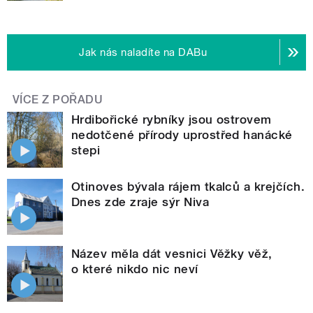
Jak nás naladíte na DABu
VÍCE Z POŘADU
Hrdibořické rybníky jsou ostrovem
nedotčené přírody uprostřed hanácké
stepi
Otinoves bývala rájem tkalců a krejčích.
Dnes zde zraje sýr Niva
Název měla dát vesnici Věžky věž,
o které nikdo nic neví