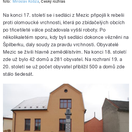
foto:
Miroslav Kobza
,
Český rozhlas
Na konci 17. století se i sedláci z Mezic připojili k rebelii
proti olomoucké vrchnosti, která po zbídačelých obcích
po třicetileté válce požadovala vyšší roboty. Po
několikaletém sporu, kdy byli sedláci dokonce vězněni na
Špilberku, daly soudy za pravdu vrchnosti. Obyvatelé
Mezic se živili hlavně zemědělstvím. Na konci 18. století
zde už bylo 42 domů a 281 obyvatel. Na rozhraní 19. a
20. století se už počet obyvatel přiblížil 500 a domů zde
stálo šedesát.