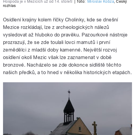
Hospoda je v Mezicích už od 14. století
|
foto:
Miroslav Kobza
,
Český
rozhlas
Osídlení krajiny kolem říčky Cholinky, kde se dnešní
Mezice rozkládají, lze z archeologických nálezů
vysledovat až hluboko do pravěku. Pazourkové nástroje
prozrazují, že se zde toulali lovci mamutů i první
zemědělci z mladší doby kamenné. Největší rozvoj
osídlení okolí Mezic však lze zaznamenat v době
bronzové. Nacházelo se zde dokonce sídliště těchto
našich předků, a to hned v několika historických etapách.