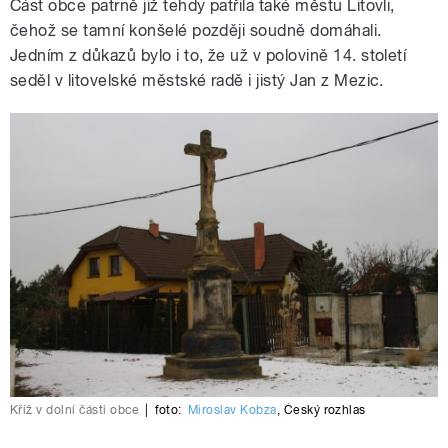
Část obce patrně již tehdy patřila také městu Litovli,
čehož se tamní konšelé později soudně domáhali.
Jedním z důkazů bylo i to, že už v polovině 14. století
seděl v litovelské městské radě i jistý Jan z Mezic.
Kříž v dolní části obce
|
foto:
Miroslav Kobza
,
Český rozhlas