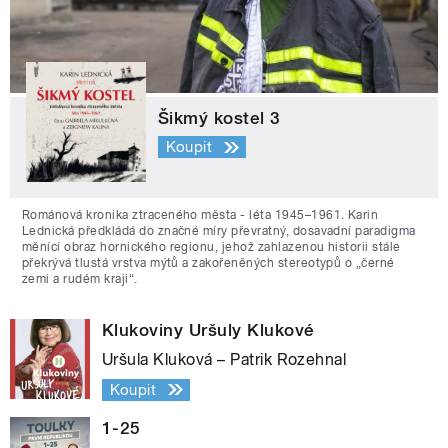
Šikmý kostel 3
Koupit
Románová kronika ztraceného města - léta 1945–1961. Karin
Lednická předkládá do značné míry převratný, dosavadní paradigma
měnící obraz hornického regionu, jehož zahlazenou historii stále
překrývá tlustá vrstva mýtů a zakořeněných stereotypů o „černé
zemi a rudém kraji“.
Klukoviny Uršuly Klukové
Uršula Kluková – Patrik Rozehnal
Koupit
1-25