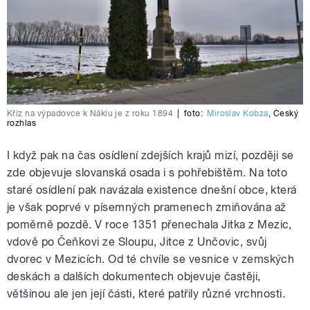
Kříz na výpadovce k Náklu je z roku 1894
|
foto:
Miroslav Kobza
,
Český
rozhlas
I když pak na čas osídlení zdejších krajů mizí, později se
zde objevuje slovanská osada i s pohřebištěm. Na toto
staré osídlení pak navázala existence dnešní obce, která
je však poprvé v písemných pramenech zmiňována až
poměrně pozdě. V roce 1351 přenechala Jitka z Mezic,
vdově po Čeňkovi ze Sloupu, Jitce z Unčovic, svůj
dvorec v Mezicích. Od té chvíle se vesnice v zemských
deskách a dalších dokumentech objevuje častěji,
většinou ale jen její části, které patřily různé vrchnosti.