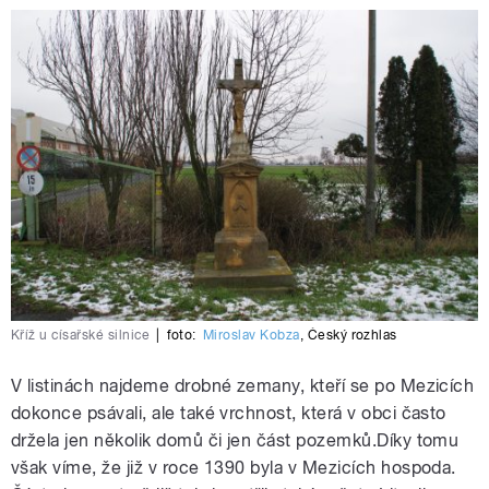
Kříž u císařské silnice
|
foto:
Miroslav Kobza
,
Český rozhlas
V listinách najdeme drobné zemany, kteří se po Mezicích
dokonce psávali, ale také vrchnost, která v obci často
držela jen několik domů či jen část pozemků.Díky tomu
však víme, že již v roce 1390 byla v Mezicích hospoda.