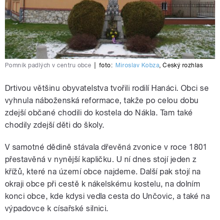
Pomník padlých v centru obce
|
foto:
Miroslav Kobza
,
Český rozhlas
Drtivou většinu obyvatelstva tvořili rodilí Hanáci. Obci se
vyhnula náboženská reformace, takže po celou dobu
zdejší občané chodili do kostela do Nákla. Tam také
chodily zdejší děti do školy.
V samotné dědině stávala dřevěná zvonice v roce 1801
přestavěná v nynější kapličku. U ní dnes stojí jeden z
křížů, které na území obce najdeme. Další pak stojí na
okraji obce při cestě k nákelskému kostelu, na dolním
konci obce, kde kdysi vedla cesta do Unčovic, a také na
výpadovce k císařské silnici.