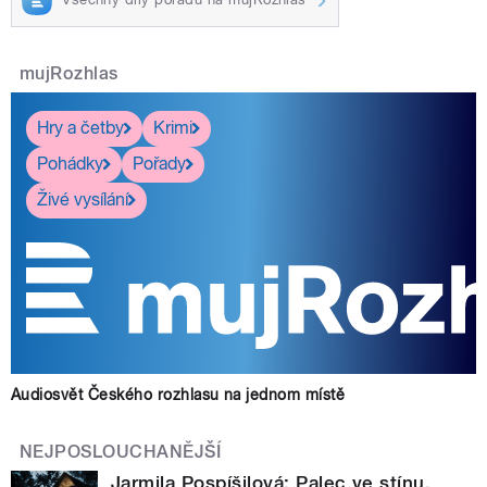
mujRozhlas
Hry a četby
Krimi
Pohádky
Pořady
Živé vysílání
Audiosvět Českého rozhlasu na jednom místě
NEJPOSLOUCHANĚJŠÍ
Jarmila Pospíšilová: Palec ve stínu.