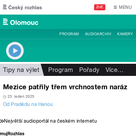
Přejít k hlavnímu obsahu
MENU
ŽIVĚ
PROGRAM
AUDIOARCHIV
KAMERY
Tipy na výlet
Program
Pořady
Více
…
Mezice patřily třem vrchnostem naráz
23. leden 2025
Od Pradědu na Hanou
Největší audioportál na českém internetu