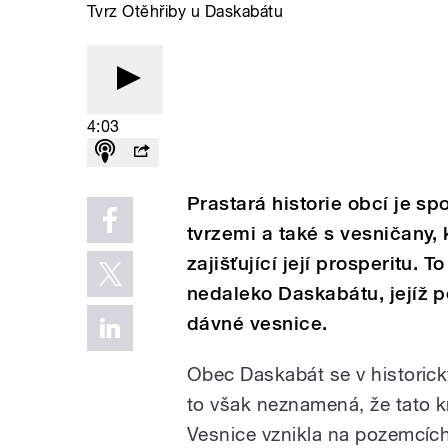
Tvrz Otěhřiby u Daskabátu
4:03
Prastará historie obcí je s
tvrzemi a také s vesničany, kt
zajišťující její prosperitu. 
nedaleko Daskabátu, jejíž p
dávné vesnice.
Obec Daskabát se v historic
to však neznamená, že tato k
Vesnice vznikla na pozemcích 