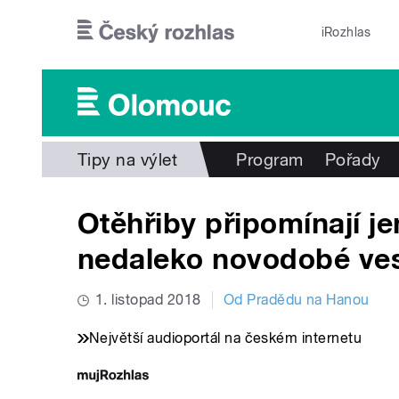
Přejít k hlavnímu obsahu
iRozhlas
Tipy na výlet
Program
Pořady
Otěhřiby připomínají je
nedaleko novodobé ve
1. listopad 2018
Od Pradědu na Hanou
Největší audioportál na českém internetu