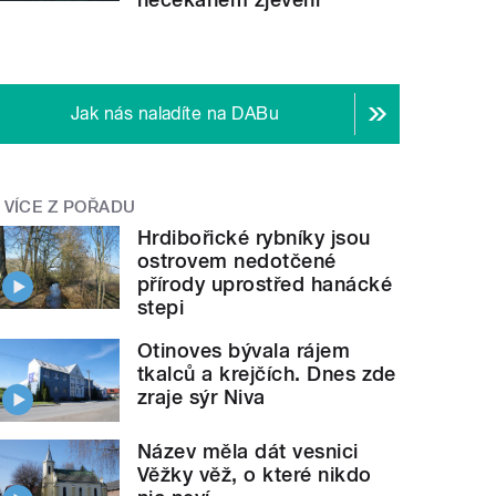
Jak nás naladíte na DABu
VÍCE Z POŘADU
Hrdibořické rybníky jsou
ostrovem nedotčené
přírody uprostřed hanácké
stepi
Otinoves bývala rájem
tkalců a krejčích. Dnes zde
zraje sýr Niva
Název měla dát vesnici
Věžky věž, o které nikdo