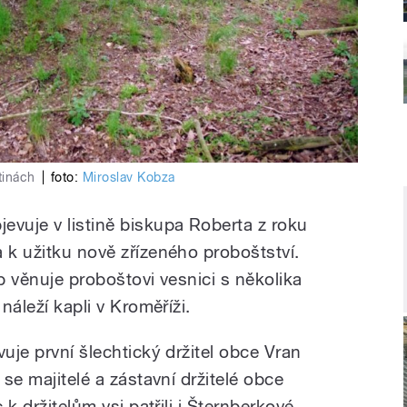
tinách
|
foto:
Miroslav Kobza
evuje v listině biskupa Roberta z roku
 k užitku nově zřízeného proboštství.
up věnuje proboštovi vesnici s několika
náleží kapli v Kroměříži.
vuje první šlechtický držitel obce Vran
 se majitelé a zástavní držitelé obce
 k držitelům vsi patřili i Šternberkové,