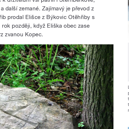
 další zemané. Zajímavý je převod z
ib prodal Elišce z Býkovic Otěhřiby s
rok později, když Eliška obec zase
vrz zvanou Kopec.