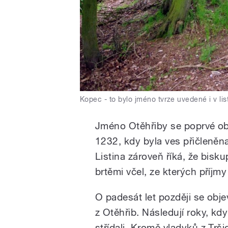
Kopec - to bylo jméno tvrze uvedené i v lis
Jméno Otěhřiby se poprvé obj
1232, kdy byla ves přičleněna
Listina zároveň říká, že bisk
brtěmi včel, ze kterých příjmy 
O padesát let později se obje
z Otěhřib. Následují roky, kdy
střídali. Kromě vladyků z Tršic