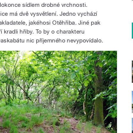
dokonce sídlem drobné vrchnosti.
ce má dvě vysvětlení. Jedno vychází
kladatele, jakéhosi Otěhřiba. Jiné pak
ří kradli hřiby. To by o charakteru
askabátu nic příjemného nevypovídalo.