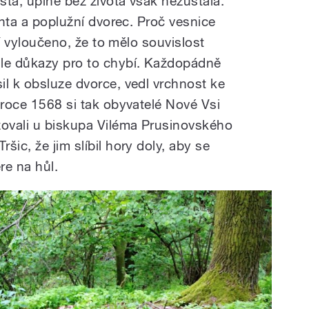
stá, úplně bez života však nezůstala.
chta a poplužní dvorec. Proč vesnice
ení vyloučeno, že to mělo souvislost
ale důkazy pro to chybí. Každopádně
il k obsluze dvorce, vedl vrchnost ke
 roce 1568 si tak obyvatelé Nové Vsi
žovali u biskupa Viléma Prusinovského
ic, že jim slíbil hory doly, aby se
ere na hůl.