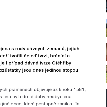
pojena s rody dávných zemanů, jejich
eří tvořili čeleď tvrzi, bránící a
To je i případ dávné tvrze Otěhřiby
ozůstatky jsou dnes jedinou stopou
kých pramenech objevuje až k roku 1581,
rajina byla do té doby neobydlena.
jiné obce, která postupně zanikla. Ta