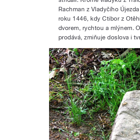
Rachman z Vladyčího Újezda a
roku 1446, kdy Ctibor z Otěhř
dvorem, rychtou a mlýnem. O 
prodává, zmiňuje doslova i t