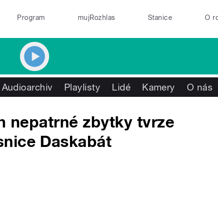
Program
mujRozhlas
Stanice
O r
Audioarchiv
Playlisty
Lidé
Kamery
O nás
n nepatrné zbytky tvrze
snice Daskabát