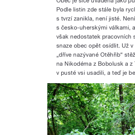
Obec je sice uváděna jako pu
Podle listin zde stále byla ry
s tvrzí zanikla, není jisté. N
s česko-uherskými válkami, 
však nedostatek pracovních s
snaze obec opět osídlit. Už v
„dříve nazývané Otěhřib“ stě
na Nikodéma z Bobolusk a z Trš
v pusté vsi usadili, a teď je b