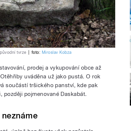
původní tvrze
|
foto:
Miroslav Kobza
stavování, prodej a vykupování obce až
 Otěhřiby uváděna už jako pustá. O rok
vá součástí tršického panství, kde pak
i, později pojmenované Daskabát.
e neznáme