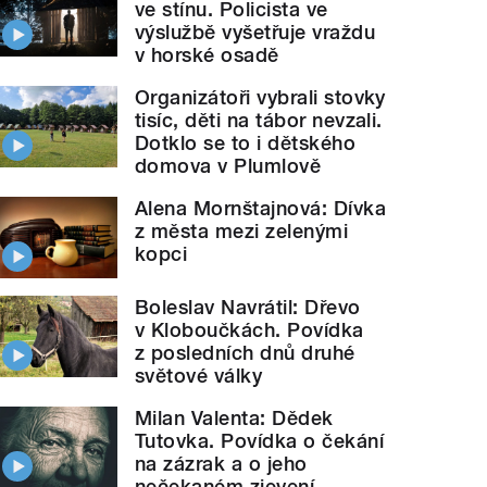
ve stínu. Policista ve
výslužbě vyšetřuje vraždu
v horské osadě
Organizátoři vybrali stovky
tisíc, děti na tábor nevzali.
Dotklo se to i dětského
domova v Plumlově
Alena Mornštajnová: Dívka
z města mezi zelenými
kopci
Boleslav Navrátil: Dřevo
v Kloboučkách. Povídka
z posledních dnů druhé
světové války
Milan Valenta: Dědek
Tutovka. Povídka o čekání
na zázrak a o jeho
nečekaném zjevení