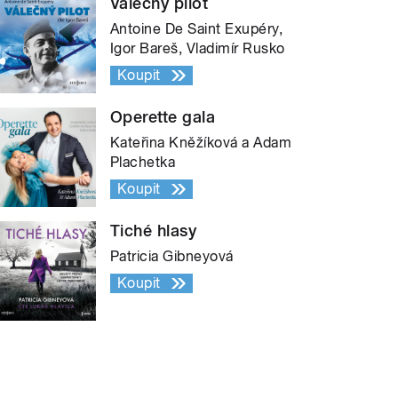
Válečný pilot
Antoine De Saint Exupéry,
Igor Bareš, Vladimír Rusko
Koupit
Operette gala
Kateřina Kněžíková a Adam
Plachetka
Koupit
Tiché hlasy
Patricia Gibneyová
Koupit