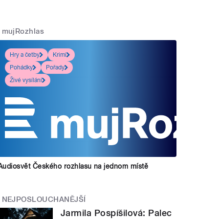
mujRozhlas
Hry a četby
Krimi
Pohádky
Pořady
Živé vysílání
Audiosvět Českého rozhlasu na jednom místě
NEJPOSLOUCHANĚJŠÍ
Jarmila Pospíšilová: Palec