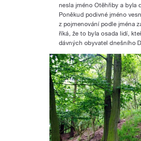
nesla jméno Otěhřiby a byla 
Poněkud podivné jméno vesni
z pojmenování podle jména za
říká, že to byla osada lidí, kte
dávných obyvatel dnešního D