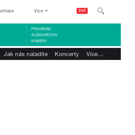
ozhlase
Více
ŽIVĚ
PROGRAM
AUDIOARCHIV
KAMERY
Jak nás naladíte
Koncerty
Více
…