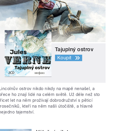
Tajuplný ostrov
Koupit
Lincolnův ostrov nikdo nikdy na mapě nenašel, a
přece ho znají lidé na celém světě. Už déle než sto
třicet let na něm prožívají dobrodružství s pěticí
trosečníků, kteří na něm našli útočiště, a hlavně
nejedno tajemství.