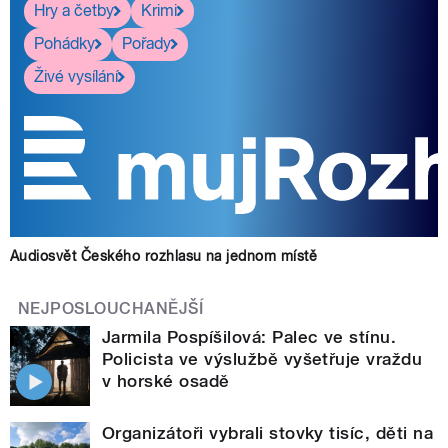
Hry a četby
Krimi
Pohádky
Pořady
Živé vysílání
Audiosvět Českého rozhlasu na jednom místě
NEJPOSLOUCHANĚJŠÍ
Jarmila Pospíšilová: Palec ve stínu.
Policista ve výslužbě vyšetřuje vraždu
v horské osadě
Organizátoři vybrali stovky tisíc, děti na