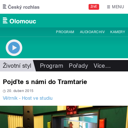
Přejít k hlavnímu obsahu
MENU
ŽIVĚ
PROGRAM
AUDIOARCHIV
KAMERY
Životní styl
Program
Pořady
Více
…
Pojďte s námi do Tramtarie
20. duben 2015
Větrník - Host ve studiu