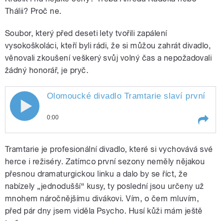
Thálii? Proč ne.
Soubor, který před deseti lety tvořili zapálení
vysokoškoláci, kteří byli rádi, že si můžou zahrát divadlo,
věnovali zkoušení veškerý svůj volný čas a nepožadovali
žádný honorář, je pryč.
Olomoucké divadlo Tramtarie slaví první kul
Olomoucké divadlo Tramtarie slaví
0:00
první kulatiny. Co se za deset let
Play /
Kracíka.
Olomoucké divadlo Tramtarie slaví
povedlo a jaké jsou plány do
Tramtarie je profesionální divadlo, které si vychovává své
první kulatiny. Co se za deset let
povedlo a jaké jsou plány do
herce i režiséry. Zatímco první sezony neměly nějakou
budoucna? Ptáme se ředitelky Petry
budoucna? Ptáme se ředitelky
přesnou dramaturgickou linku a dalo by se říct, že
Petry Němečkové a režiséra
nabízely „jednodušší“ kusy, ty poslední jsou určeny už
Němečkové a režiséra Vladislava
Vladislava
mnohem náročnějšímu divákovi. Vím, o čem mluvím,
Kracíka.
před pár dny jsem viděla Psycho. Husí kůži mám ještě