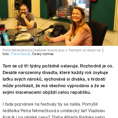
Petra Němečková a Vladislav Kracík jsou s Tramtarií už deset let
|
foto:
Petra Ševců
,
Český rozhlas
Tam se už tři týdny pořádně oslavuje. Rozhodně je co.
Desáté narozeniny divadla, které každý rok zvyšuje
laťku svých nároků, vychovává si diváka, s hrdostí
může prohlásit, že má všechno vyprodáno a že se
svými inscenacemi objíždí celou republiku.
I řada pozvánek na festivaly by se našla. Pomýšlí
ředitelka Petra Němečková a umělecký šéf Vladislav
Kracík i na nějaké ceny? Třeba Alfréda Radoka nebo