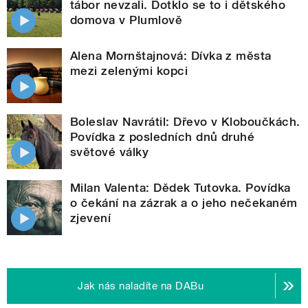
tábor nevzali. Dotklo se to i dětského
domova v Plumlově
Alena Mornštajnová: Dívka z města
mezi zelenými kopci
Boleslav Navrátil: Dřevo v Kloboučkách.
Povídka z posledních dnů druhé
světové války
Milan Valenta: Dědek Tutovka. Povídka
o čekání na zázrak a o jeho nečekaném
zjevení
Jak nás naladíte na DABu