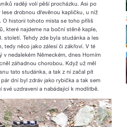
vníků raději volí pěší procházku. Asi po
v lese drobnou dřevěnou kapličku, u níž
O historii tohoto místa se toho příliš
, které najdeme na boční stěně kaple,
8. století. Tehdy zde byla studánka a les
 tedy něco jako zálesí či zákřoví. V té
prý v nedalekém Německém, dnes Horním
cněl záhadnou chorobou. Když už měl
nu tato studánka, a tak z ní začal pít
a pár dní byl zdráv jako rybička a tak sem
cí své uzdravení a nabádající k modlitbě.