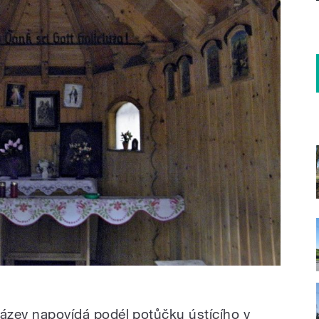
 název napovídá podél potůčku ústícího v