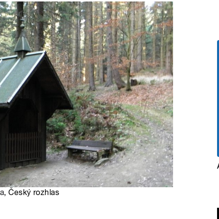
za
, Český rozhlas