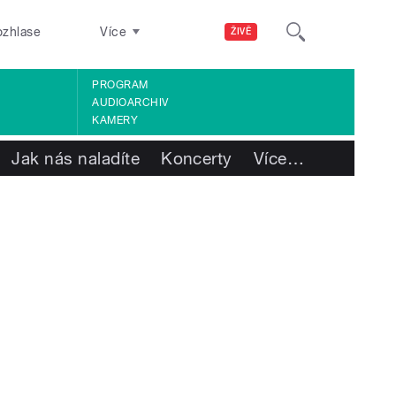
ozhlase
Více
ŽIVĚ
PROGRAM
AUDIOARCHIV
KAMERY
Jak nás naladíte
Koncerty
Více
…