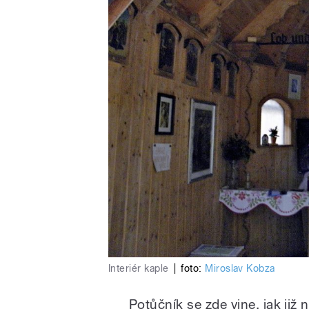
Interiér kaple
|
foto:
Miroslav Kobza
Potůčník se zde vine, jak již