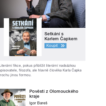
Setkání s
Karlem Čapkem
Koupit
Literární fikce, pokus přiblížit literární nadsázkou
spisovatele, filozofa, ale hlavně člověka Karla Čapka
trochu jinou formou.
Pověsti z Olomouckého
kraje
Igor Bareš