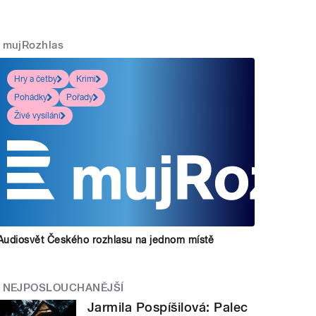
mujRozhlas
Hry a četby
Krimi
Pohádky
Pořady
Živé vysílání
Audiosvět Českého rozhlasu na jednom místě
NEJPOSLOUCHANĚJŠÍ
Jarmila Pospíšilová: Palec