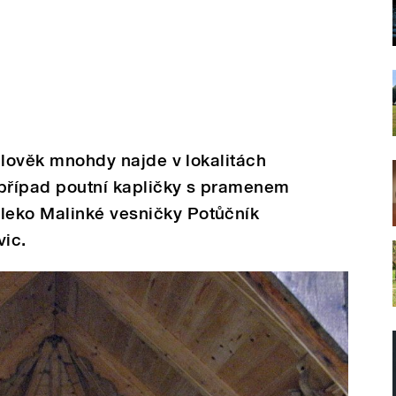
 člověk mnohdy najde v lokalitách
 případ poutní kapličky s pramenem
leko Malinké vesničky Potůčník
ic.