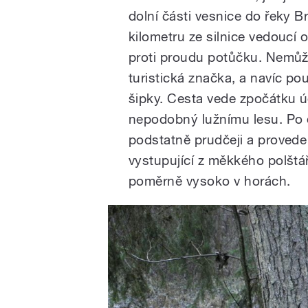
dolní části vesnice do řeky 
kilometru ze silnice vedoucí o
proti proudu potůčku. Nemůž
turistická značka, a navíc po
šipky. Cesta vede zpočátku 
nepodobný lužnímu lesu. Po d
podstatně prudčeji a provede
vystupující z měkkého polštá
poměrně vysoko v horách.