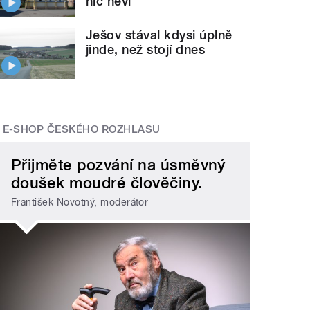
nic neví
Ješov stával kdysi úplně
jinde, než stojí dnes
E-SHOP ČESKÉHO ROZHLASU
Přijměte pozvání na úsměvný
doušek moudré člověčiny.
František Novotný, moderátor