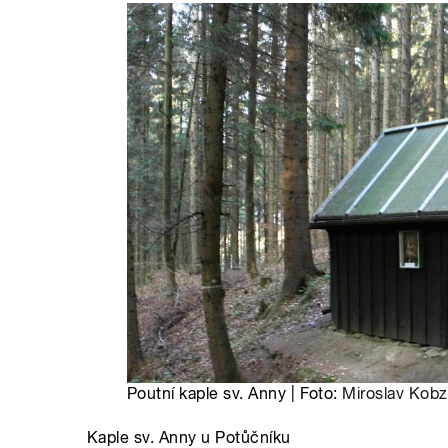
Poutní kaple sv. Anny | Foto:
Miroslav Kob
Kaple sv. Anny u Potůčníku