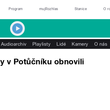
Program
mujRozhlas
Stanice
O r
Audioarchiv
Playlisty
Lidé
Kamery
O nás
y v Potůčníku obnovili