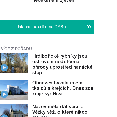
Jak nás naladíte na DABu
VÍCE Z POŘADU
Hrdibořické rybníky jsou
ostrovem nedotčené
přírody uprostřed hanácké
stepi
Otinoves bývala rájem
tkalců a krejčích. Dnes zde
zraje sýr Niva
Název měla dát vesnici
Věžky věž, o které nikdo