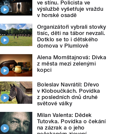
ve stínu. Policista ve
výslužbě vyšetřuje vraždu
v horské osadě
Organizátoři vybrali stovky
tisíc, děti na tábor nevzali.
Dotklo se to i dětského
domova v Plumlově
Alena Mornštajnová: Dívka
z města mezi zelenými
kopci
Boleslav Navrátil: Dřevo
v Kloboučkách. Povídka
z posledních dnů druhé
světové války
Milan Valenta: Dědek
Tutovka. Povídka o čekání
na zázrak a o jeho
nečekaném zjevení