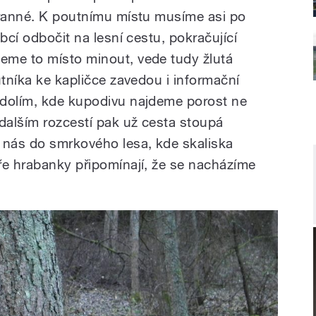
Branné. K poutnímu místu musíme asi po
bcí odbočit na lesní cestu, pokračující
eme to místo minout, vede tudy žlutá
utníka ke kapličce zavedou i informační
údolím, kde kupodivu najdeme porost ne
alším rozcestí pak už cesta stoupá
 nás do smrkového lesa, kde skaliska
ře hrabanky připomínají, že se nacházíme