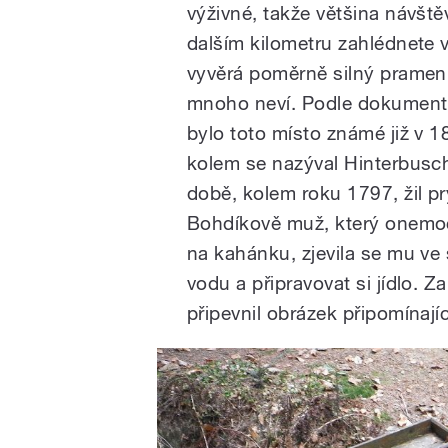
výživné, takže většina návště
dalším kilometru zahlédnete 
vyvěrá poměrně silný pramen. 
mnoho neví. Podle dokumentů
bylo toto místo známé již v 1
kolem se nazýval Hinterbusch,
době, kolem roku 1797, žil 
Bohdíkově muž, který onemo
na kahánku, zjevila se mu ve s
vodu a připravovat si jídlo. Z
připevnil obrázek připomínají