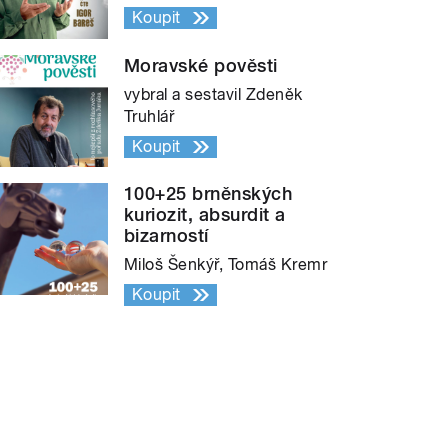
Koupit
Moravské pověsti
vybral a sestavil Zdeněk
Truhlář
Koupit
100+25 brněnských
kuriozit, absurdit a
bizarností
Miloš Šenkýř, Tomáš Kremr
Koupit