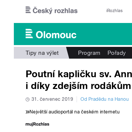
Přejít k hlavnímu obsahu
iRozhlas
Tipy na výlet
Program
Pořady
Poutní kapličku sv. Ann
i díky zdejším rodákům
31. červenec 2019
Od Pradědu na Hanou
Největší audioportál na českém internetu