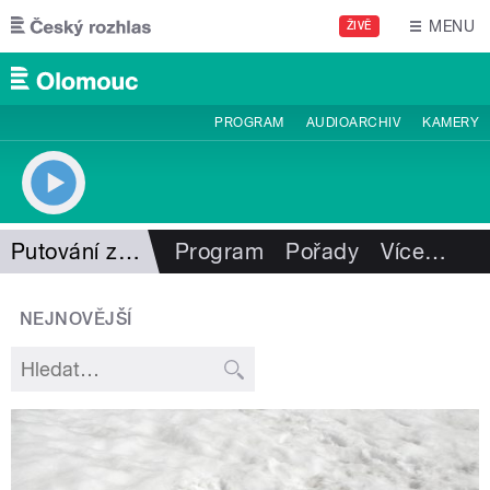
Přejít k hlavnímu obsahu
MENU
ŽIVĚ
PROGRAM
AUDIOARCHIV
KAMERY
Putování za vodou
Program
Pořady
Více
…
NEJNOVĚJŠÍ