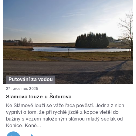
Putování za vodou
27. prosinec 2025
Slámova louže u Šubířova
Ke Slámově louži se váže řada pověstí. Jedna z nich
vypráví o tom, že při rychlé jízdě z kopce vletěl do
bažiny s vozem naloženým slámou mladý sedlák od
Konice. Koně...