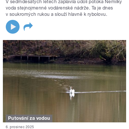
V sedmdesátých letech zaplavila údolí potoka Nemilky
voda stejnojmenné vodárenské nádrže. Ta je dnes
v soukromých rukou a slouží hlavně k rybolovu.
Putování za vodou
6. prosinec 2025