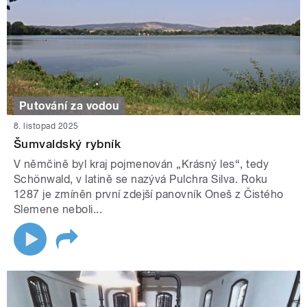
Putování za vodou
8. listopad 2025
Šumvaldský rybník
V němčině byl kraj pojmenován „Krásný les“, tedy
Schönwald, v latině se nazývá Pulchra Silva. Roku
1287 je zmíněn první zdejší panovník Oneš z Čistého
Slemene neboli...