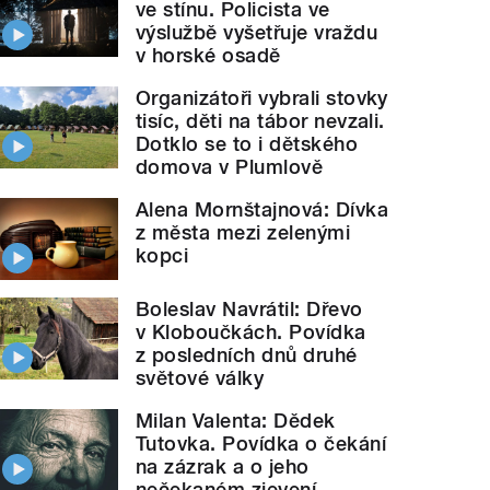
ve stínu. Policista ve
výslužbě vyšetřuje vraždu
v horské osadě
Organizátoři vybrali stovky
tisíc, děti na tábor nevzali.
Dotklo se to i dětského
domova v Plumlově
Alena Mornštajnová: Dívka
z města mezi zelenými
kopci
Boleslav Navrátil: Dřevo
v Kloboučkách. Povídka
z posledních dnů druhé
světové války
Milan Valenta: Dědek
Tutovka. Povídka o čekání
na zázrak a o jeho
nečekaném zjevení