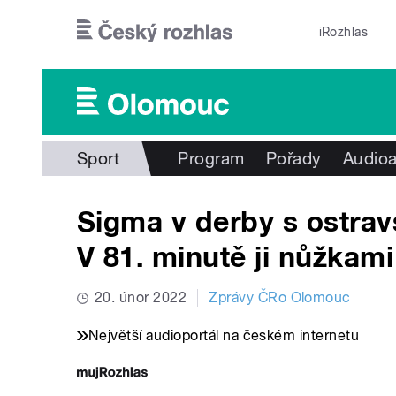
Přejít k hlavnímu obsahu
iRozhlas
Sport
Program
Pořady
Audioa
Sigma v derby s ostra
V 81. minutě ji nůžkam
20. únor 2022
Zprávy ČRo Olomouc
Největší audioportál na českém internetu