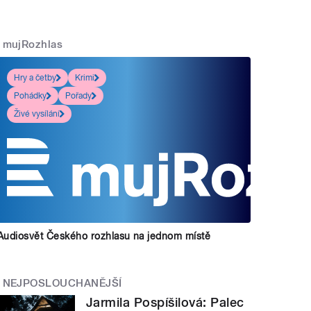
mujRozhlas
Hry a četby
Krimi
Pohádky
Pořady
Živé vysílání
Audiosvět Českého rozhlasu na jednom místě
NEJPOSLOUCHANĚJŠÍ
Jarmila Pospíšilová: Palec