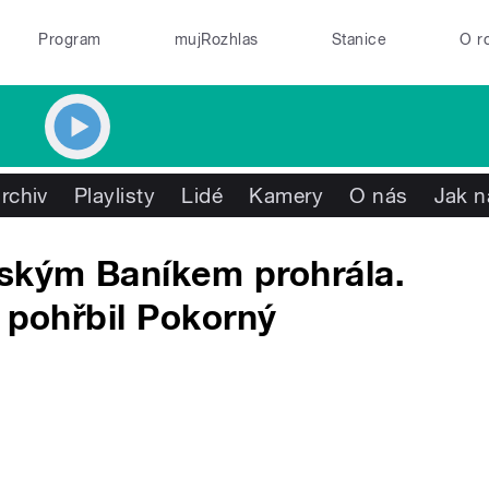
Program
mujRozhlas
Stanice
O r
rchiv
Playlisty
Lidé
Kamery
O nás
Jak n
vským Baníkem prohrála.
i pohřbil Pokorný