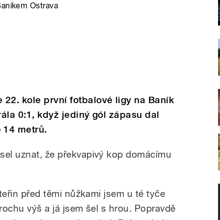
 Baníkem Ostrava
22. kole první fotbalové ligy na Baník
rála 0:1, když jediný gól zápasu dal
 14 metrů.
usel uznat, že překvapivý kop domácímu
vteřin před těmi nůžkami jsem u té tyče
trochu výš a já jsem šel s hrou. Popravdě