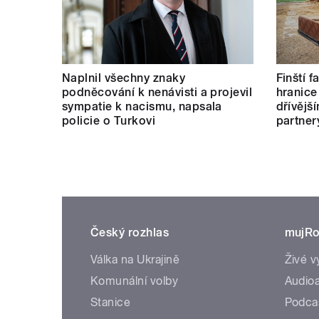
Naplnil všechny znaky
Finští 
podněcování k nenávisti a projevil
hranice
sympatie k nacismu, napsala
dřívějš
policie o Turkovi
partner
Český rozhlas
mujRo
Válka na Ukrajině
Živé v
Komunální volby
Audioa
Stanice
Podca