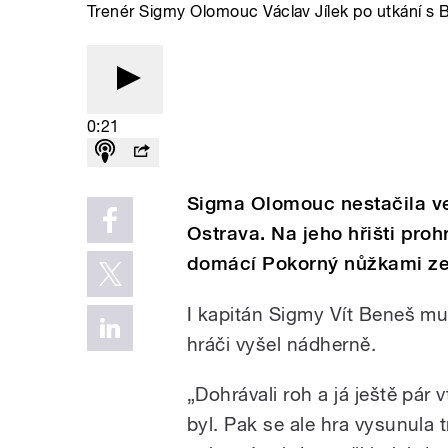
Trenér Sigmy Olomouc Václav Jílek po utkání s
0:21
Sigma Olomouc nestačila ve 
Ostrava. Na jeho hřišti proh
domácí Pokorný nůžkami ze
I kapitán Sigmy Vít Beneš m
hráči vyšel nádherně.
„Dohrávali roh a já ještě pár 
byl. Pak se ale hra vysunula 