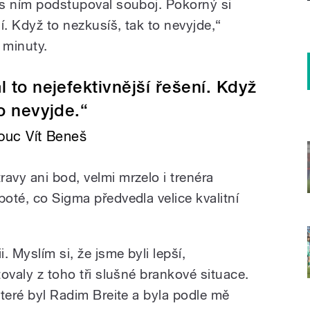
o s ním podstupoval souboj. Pokorný si
ní. Když to nezkusíš, tak to nevyjde,“
 minuty.
l to nejefektivnější řešení. Když
to nevyjde.“
uc Vít Beneš
avy ani bod, velmi mrzelo i trenéra
poté, co Sigma předvedla velice kvalitní
. Myslím si, že jsme byli lepší,
tovaly z toho tři slušné brankové situace.
 které byl Radim Breite a byla podle mě