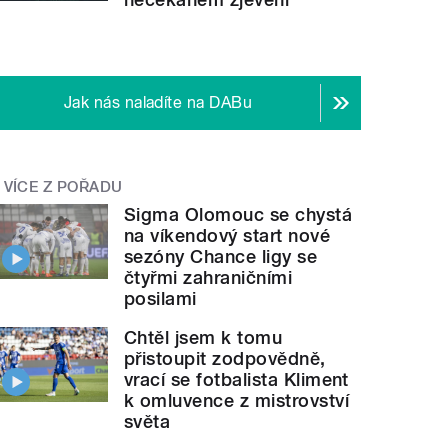
Jak nás naladíte na DABu
VÍCE Z POŘADU
Sigma Olomouc se chystá
na víkendový start nové
sezóny Chance ligy se
čtyřmi zahraničními
posilami
Chtěl jsem k tomu
přistoupit zodpovědně,
vrací se fotbalista Kliment
k omluvence z mistrovství
světa