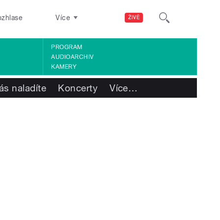
ozhlase
Více
ŽIVĚ
PROGRAM
AUDIOARCHIV
KAMERY
ás naladíte
Koncerty
Více
…