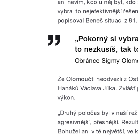
ani nevím, kdo u něj byl, kd
vybral to nejefektivnější řeše
popisoval Beneš situaci z 81.
„Pokorný si vybra
to nezkusíš, tak 
Obránce Sigmy Olomo
Že Olomoučtí neodvezli z Ostr
Hanáků Václava Jílka. Zvlášť 
výkon.
„Druhý poločas byl v naší režii
agresivnější, přesnější. Rezul
Bohužel ani v té největší, ve