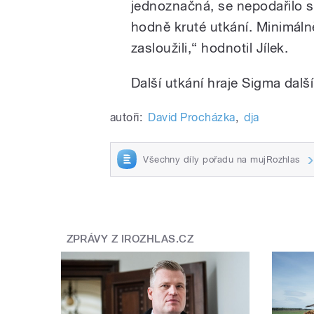
jednoznačná, se nepodařilo sk
hodně kruté utkání. Minimáln
zasloužili,“ hodnotil Jílek.
Další utkání hraje Sigma další
autoři:
David Procházka
,
dja
Všechny díly pořadu na mujRozhlas
ZPRÁVY Z IROZHLAS.CZ