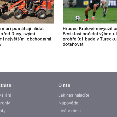
farmáři pomáhají hlídat
Hradec Králové nevyužil pr
 před Rusy, svými
Besiktasi početní výhodu.
ími největšími obchodními
prohře 0:1 bude v Turecku
y
dotahovat
zhlas
O nás
ysílání
Jak nás naladíte
rchiv
Nápověda
sty
Lidé v rádiu