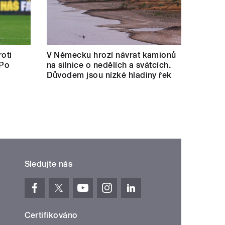
oti
V Německu hrozí návrat kamionů
 Po
na silnice o nedělích a svátcích.
Důvodem jsou nízké hladiny řek
Sledujte nás
Certifikováno