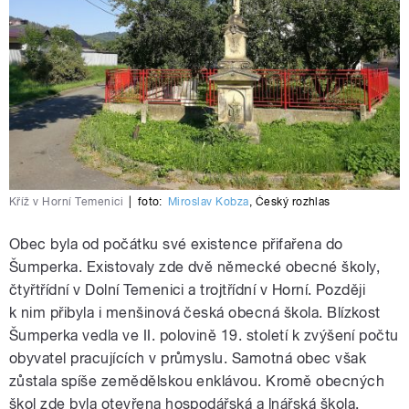
Kříž v Horní Temenici
|
foto:
Miroslav Kobza
,
Český rozhlas
Obec byla od počátku své existence přifařena do
Šumperka. Existovaly zde dvě německé obecné školy,
čtyřtřídní v Dolní Temenici a trojtřídní v Horní. Později
k nim přibyla i menšinová česká obecná škola. Blízkost
Šumperka vedla ve II. polovině 19. století k zvýšení počtu
obyvatel pracujících v průmyslu. Samotná obec však
zůstala spíše zemědělskou enklávou. Kromě obecných
škol zde byla otevřena hospodářská a lnářská škola.