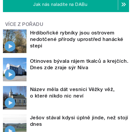
Jak nás naladíte na DABu
VÍCE Z POŘADU
Hrdibořické rybníky jsou ostrovem
nedotčené přírody uprostřed hanácké
stepi
Otinoves bývala rájem tkalců a krejčích.
Dnes zde zraje sýr Niva
Název měla dát vesnici Věžky věž,
o které nikdo nic neví
Ješov stával kdysi úplně jinde, než stojí
dnes