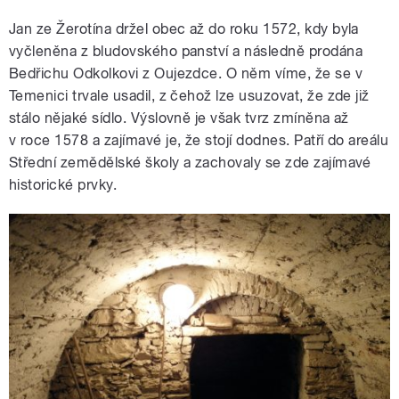
Jan ze Žerotína držel obec až do roku 1572, kdy byla
vyčleněna z bludovského panství a následně prodána
Bedřichu Odkolkovi z Oujezdce. O něm víme, že se v
Temenici trvale usadil, z čehož lze usuzovat, že zde již
stálo nějaké sídlo. Výslovně je však tvrz zmíněna až
v roce 1578 a zajímavé je, že stojí dodnes. Patří do areálu
Střední zemědělské školy a zachovaly se zde zajímavé
historické prvky.