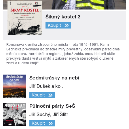
Šikmý kostel 3
Koupit
Románová kronika ztraceného města - léta 1945–1961. Karin
Lednická předkládá do značné míry převratný, dosavadní paradigma
měnící obraz hornického regionu, jehož zahlazenou historii stále
překrývá tlustá vrstva mýtů a zakořeněných stereotypů o „černé
zemi a rudém kraji“.
Sedmikrásky na nebi
Jiří Dušek a kol.
Koupit
Půlnoční párty S+Š
Jiří Suchý, Jiří Šlitr
Koupit