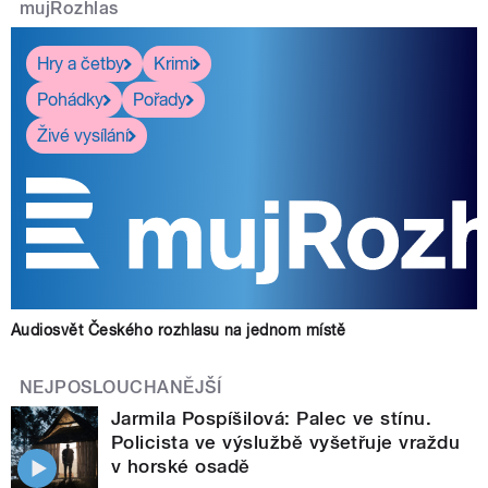
mujRozhlas
Hry a četby
Krimi
Pohádky
Pořady
Živé vysílání
Audiosvět Českého rozhlasu na jednom místě
NEJPOSLOUCHANĚJŠÍ
Jarmila Pospíšilová: Palec ve stínu.
Policista ve výslužbě vyšetřuje vraždu
v horské osadě