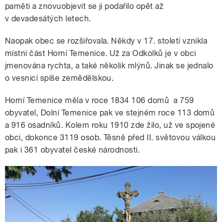
paměti a znovuobjevit se ji podařilo opět až
v devadesátých letech.
Naopak obec se rozšiřovala. Někdy v 17. století vznikla
místní část Horní Temenice. Už za Odkolků je v obci
jmenována rychta, a také několik mlýnů. Jinak se jednalo
o vesnici spíše zemědělskou.
Horní Temenice měla v roce 1834 106 domů a 759
obyvatel, Dolní Temenice pak ve stejném roce 113 domů
a 916 osadníků. Kolem roku 1910 zde žilo, už ve spojené
obci, dokonce 3119 osob. Těsně před II. světovou válkou
pak i 361 obyvatel české národnosti.