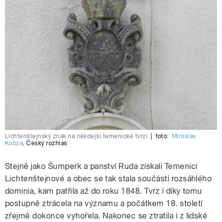
Lichtenštejnský znak na někdejší temenické tvrzi
|
foto:
Miroslav
Kobza
,
Český rozhlas
Stejně jako Šumperk a panství Ruda získali Temenici
Lichtenštejnové a obec se tak stala součástí rozsáhlého
dominia, kam patřila až do roku 1848. Tvrz i díky tomu
postupně ztrácela na významu a počátkem 18. století
zřejmě dokonce vyhořela. Nakonec se ztratila i z lidské