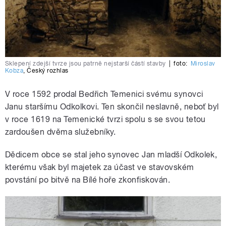
Sklepení zdejší tvrze jsou patrně nejstarší částí stavby
|
foto:
Miroslav
Kobza
,
Český rozhlas
V roce 1592 prodal Bedřich Temenici svému synovci
Janu staršímu Odkolkovi. Ten skončil neslavně, neboť byl
v roce 1619 na Temenické tvrzi spolu s se svou tetou
zardoušen dvěma služebníky.
Dědicem obce se stal jeho synovec Jan mladší Odkolek,
kterému však byl majetek za účast ve stavovském
povstání po bitvě na Bílé hoře zkonfiskován.