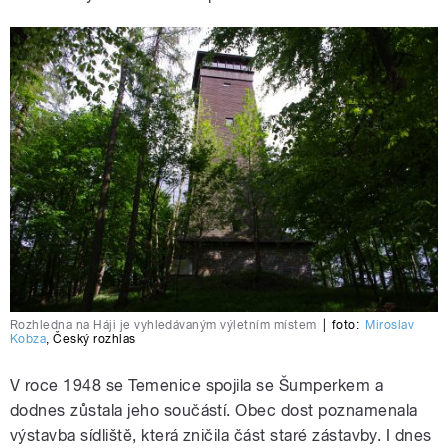
Rozhledna na Háji je vyhledávaným výletním místem
|
foto:
Miroslav
Kobza
,
Český rozhlas
V roce 1948 se Temenice spojila se Šumperkem a
dodnes zůstala jeho součástí. Obec dost poznamenala
výstavba sídliště, která zničila část staré zástavby. I dnes