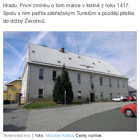
Hradu. První zmínku o tom máme v listině z roku 1417.
Spolu s ním patřila zábřežským Tunklům a později přešla
do držby Žerotínů.
Temenická tvrz
|
foto:
Miroslav Kobza
,
Český rozhlas