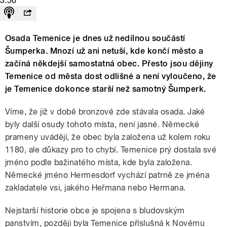
3:56
Osada Temenice je dnes už nedílnou součástí
Šumperka. Mnozí už ani netuší, kde končí město a
začíná někdejší samostatná obec. Přesto jsou dějiny
Temenice od města dost odlišné a není vyloučeno, že
je Temenice dokonce starší než samotný Šumperk.
Víme, že již v době bronzové zde stávala osada. Jaké
byly další osudy tohoto místa, není jasné. Německé
prameny uvádějí, že obec byla založena už kolem roku
1180, ale důkazy pro to chybí. Temenice prý dostala své
jméno podle bažinatého místa, kde byla založena.
Německé jméno Hermesdorf vychází patrně ze jména
zakladatele vsi, jakého Heřmana nebo Hermana.
Nejstarší historie obce je spojena s bludovským
panstvím, později byla Temenice příslušná k Novému