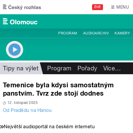
Přejít k hlavnímu obsahu
MENU
ŽIVĚ
PROGRAM
AUDIOARCHIV
KAMERY
Tipy na výlet
Program
Pořady
Více
…
Temenice byla kdysi samostatným
panstvím. Tvrz zde stojí dodnes
12. listopad 2025
Od Pradědu na Hanou
Největší audioportál na českém internetu