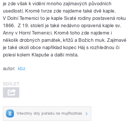
je zde však k vidění mnoho zajímavých původních
usedlostí. Kromě tvrze zde najdeme také dvě kaple.
V Dolní Temenici to je kaple Svaté rodiny postavená roku
1866. Z 19. století je také nedávno opravená kaple sv.
Anny v Horní Temenici. Kromě toho zde najdeme i
několik drobných památek, křížů a Božích muk. Zajímavé
je také okolí obce například kopec Háj s rozhlednou či
polesí kolem Klapuše a další místa.
autor:
kbz
Všechny díly pořadu na mujRozhlas