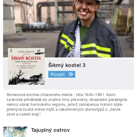
Šikmý kostel 3
Koupit
Románová kronika ztraceného města - léta 1945–1961. Karin
Lednická předkládá do značné míry převratný, dosavadní paradigma
měnící obraz hornického regionu, jehož zahlazenou historii stále
překrývá tlustá vrstva mýtů a zakořeněných stereotypů o „černé
zemi a rudém kraji“.
Tajuplný ostrov