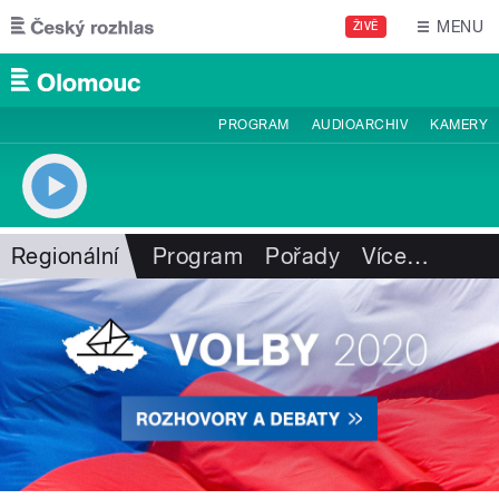
Přejít k hlavnímu obsahu
MENU
ŽIVĚ
PROGRAM
AUDIOARCHIV
KAMERY
Regionální
Program
Pořady
Více
…