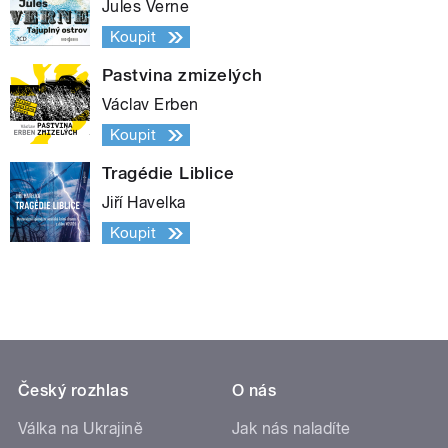
Jules Verne
Koupit
Pastvina zmizelých
Václav Erben
Koupit
Tragédie Liblice
Jiří Havelka
Koupit
Český rozhlas
O nás
Válka na Ukrajině
Jak nás naladíte