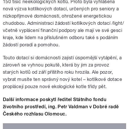
150 tisíc neekologických kotlů. Proto byla vyhlášena
nová výzva kotlíkových dotací, určených pro seniory a
nízkopříjmové domácnosti, ohrožené energetickou
chudobou. Administraci žádostí kotlíkových dotací /light/
včetně vyplácení finanční podpory ale mají ve své gesci
kraje, kde lidem na příslušném odboru také s podáním
žádostí poradí a pomohou.
Touto dotací si domácnosti zajistí úspornější vytápění, a
zároveň se vyhnou pokutě, která by jim za provoz
starých kotlů od září příštího roku hrozila. Ale pozor,
vybrat musíte ten správný nový kotel – kotlíkové dotace
proplácejí pouze nové ekologické kotle třídy pět.
Další informace poskytl ředitel Státního fondu
životního prostředí, ing. Petr Valdman v Dobré radě
Českého rozhlasu Olomouc.