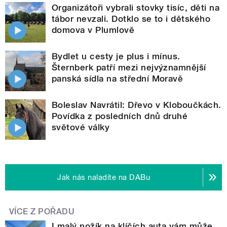
Organizátoři vybrali stovky tisíc, děti na
tábor nevzali. Dotklo se to i dětského
domova v Plumlově
Bydlet u cesty je plus i mínus.
Šternberk patří mezi nejvýznamnější
panská sídla na střední Moravě
Boleslav Navrátil: Dřevo v Kloboučkách.
Povídka z posledních dnů druhé
světové války
Jak nás naladíte na DABu
VÍCE Z POŘADU
I malý nožík na klíčích auta vám může