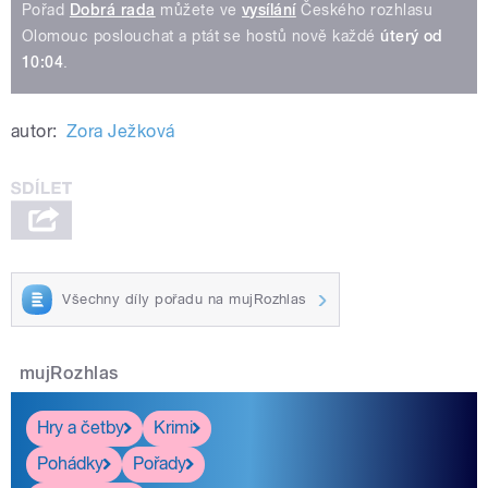
Pořad
Dobrá rada
můžete ve
vysílání
Českého rozhlasu
Olomouc poslouchat a ptát se hostů nově každé
úterý od
10:04
.
autor:
Zora Ježková
Všechny díly pořadu na mujRozhlas
mujRozhlas
Hry a četby
Krimi
Pohádky
Pořady