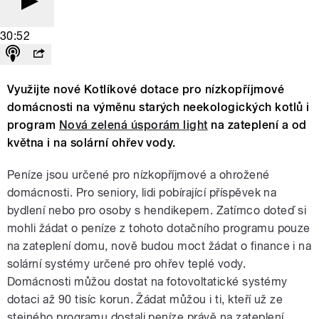
30:52
Využijte nové Kotlíkové dotace pro nízkopříjmové
domácnosti na výměnu starých neekologických kotlů i
program
Nová zelená úsporám light
na zateplení a od
května i na solární ohřev vody.
Peníze jsou určené pro nízkopříjmové a ohrožené
domácnosti. Pro seniory, lidi pobírající příspěvek na
bydlení nebo pro osoby s hendikepem. Zatímco doteď si
mohli žádat o peníze z tohoto dotačního programu pouze
na zateplení domu, nově budou moct žádat o finance i na
solární systémy určené pro ohřev teplé vody.
Domácnosti můžou dostat na fotovoltatické systémy
dotaci až 90 tisíc korun. Žádat můžou i ti, kteří už ze
stejného programu dostali peníze právě na zateplení