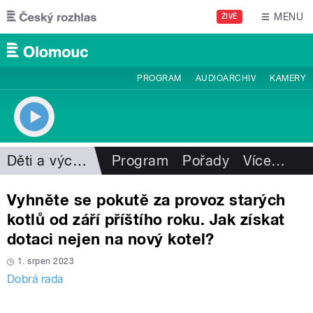
Přejít k hlavnímu obsahu
MENU
ŽIVĚ
PROGRAM
AUDIOARCHIV
KAMERY
Děti a výchova
Program
Pořady
Více
…
Vyhněte se pokutě za provoz starých
kotlů od září příštího roku. Jak získat
dotaci nejen na nový kotel?
1. srpen 2023
Dobrá rada