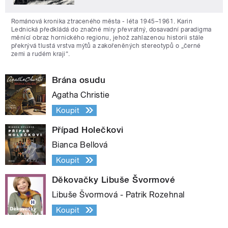
Románová kronika ztraceného města - léta 1945–1961. Karin
Lednická předkládá do značné míry převratný, dosavadní paradigma
měnící obraz hornického regionu, jehož zahlazenou historii stále
překrývá tlustá vrstva mýtů a zakořeněných stereotypů o „černé
zemi a rudém kraji“.
Brána osudu
Agatha Christie
Koupit
Případ Holečkovi
Bianca Bellová
Koupit
Děkovačky Libuše Švormové
Libuše Švormová - Patrik Rozehnal
Koupit