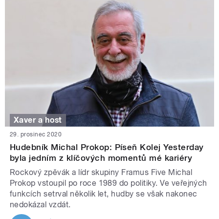
Xaver a host
29. prosinec 2020
Hudebník Michal Prokop: Píseň Kolej Yesterday
byla jedním z klíčových momentů mé kariéry
Rockový zpěvák a lídr skupiny Framus Five Michal
Prokop vstoupil po roce 1989 do politiky. Ve veřejných
funkcích setrval několik let, hudby se však nakonec
nedokázal vzdát.