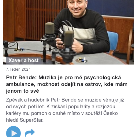
Xaver a host
7. leden 2021
Petr Bende: Muzika je pro mě psychologická
ambulance, možnost odejít na ostrov, kde mám
jenom to své
Zpěvák a hudebník Petr Bende se muzice věnuje již
od svých pěti let. K získání popularity a rozjezdu
kariéry mu pomohlo druhé místo v soutěži Česko
hledá SuperStar.