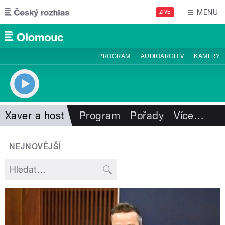
Přejít k hlavnímu obsahu
MENU
ŽIVĚ
PROGRAM
AUDIOARCHIV
KAMERY
Xaver a host
Program
Pořady
Více
…
NEJNOVĚJŠÍ