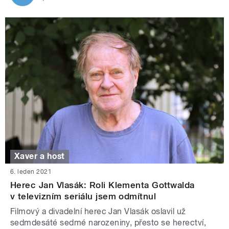
Xaver a host
6. leden 2021
Herec Jan Vlasák: Roli Klementa Gottwalda
v televizním seriálu jsem odmítnul
Filmový a divadelní herec Jan Vlasák oslavil už
sedmdesáté sedmé narozeniny, přesto se herectví,