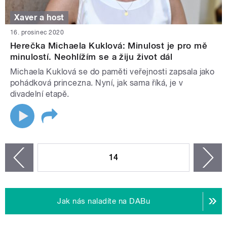
Xaver a host
16. prosinec 2020
Herečka Michaela Kuklová: Minulost je pro mě
minulostí. Neohlížím se a žiju život dál
Michaela Kuklová se do paměti veřejnosti zapsala jako
pohádková princezna. Nyní, jak sama říká, je v
divadelní etapě.
STRÁNKY
14
n
zí
Jak nás naladíte na DABu