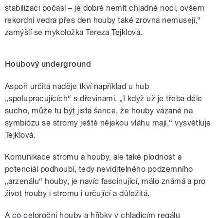
stabilizaci počasí – je dobré nemít chladné noci, ovšem
rekordní vedra přes den houby také zrovna nemusejí,“
zamýšlí se mykoložka Tereza Tejklová.
Houbový underground
Aspoň určitá naděje tkví například u hub
„spolupracujících“ s dřevinami. „I když už je třeba déle
sucho, může tu být jistá šance, že houby vázané na
symbiózu se stromy ještě nějakou vláhu mají,“ vysvětluje
Tejklová.
Komunikace stromu a houby, ale také plodnost a
potenciál podhoubí, tedy neviditelného podzemního
„arzenálu“ houby, je navíc fascinující, málo známá a pro
život houby i stromu i určující a důležitá.
A co celoroční houby a hříbky v chladicím regálu