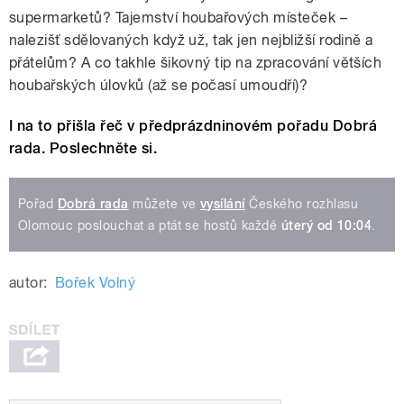
supermarketů? Tajemství houbařových místeček –
nalezišť sdělovaných když už, tak jen nejbližší rodině a
přátelům? A co takhle šikovný tip na zpracování větších
houbařských úlovků (až se počasí umoudří)?
I na to přišla řeč v předprázdninovém pořadu Dobrá
rada. Poslechněte si.
Pořad
Dobrá rada
můžete ve
vysílání
Českého rozhlasu
Olomouc poslouchat a ptát se hostů každé
úterý od 10:04
.
autor:
Bořek Volný