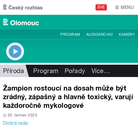
Přejít k hlavnímu obsahu
MENU
ŽIVĚ
PROGRAM
AUDIOARCHIV
KAMERY
Příroda
Program
Pořady
Více
…
Žampion rostoucí na dosah může být
zrádný, zápašný a hlavně toxický, varují
každoročně mykologové
20. červen 2023
Dobrá rada