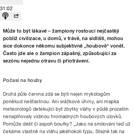
31:02
Může to být lákavé – žampiony rostoucí nejčastěji
poblíž civilizace, u domů, v trávě, na sídlišti, mohou
sice dokonce někomu subjektivně „houbově“ vonět.
Často jde ale o žampion zápašný, způsobující za
sezónu nejednu otravu či přiotrávení.
Počasí na houby
Druhá půle června zdá se býti nejen mykologům
poněkud nešťastnou. Ani srážkové úhrny, ani mapka
meteorologů detekující byť zbytky vláhy v půdě prozatím
nenaplňovaly vidinou hromadných houbových úlovků.
Pomůže déšť či aspoň bouřky? „Jako na smilování teď už
čekáme vlastně na vláhu jakéhokoli typu. Stejně tak na