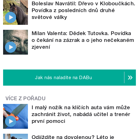
Boleslav Navrátil: Dřevo v Kloboučkách.
Povídka z posledních dnů druhé
světové války
Milan Valenta: Dědek Tutovka. Povídka
o čekání na zázrak a o jeho nečekaném
zjevení
Jak nás naladíte na DABu
VÍCE Z POŘADU
I malý nožík na klíčích auta vám může
zachránit život, nabádá učitel a trenér
první pomoci
Odjíždíte na dovolenou? Léto je