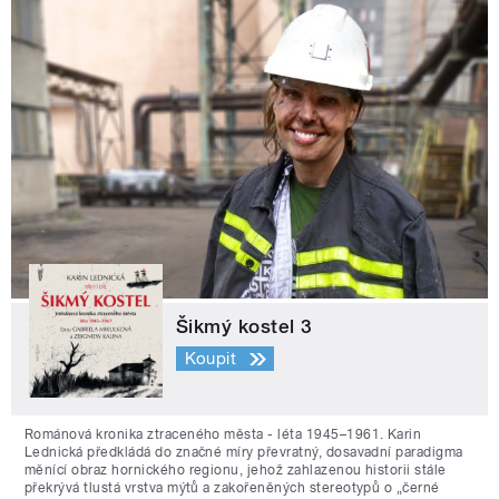
Šikmý kostel 3
Koupit
Románová kronika ztraceného města - léta 1945–1961. Karin
Lednická předkládá do značné míry převratný, dosavadní paradigma
měnící obraz hornického regionu, jehož zahlazenou historii stále
překrývá tlustá vrstva mýtů a zakořeněných stereotypů o „černé