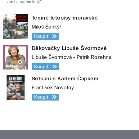
zemi a rudém kraji“.
Temné letopisy moravské
Miloš Šenkýř
Koupit
Děkovačky Libuše Švormové
Libuše Švormová - Patrik Rozehnal
Koupit
Setkání s Karlem Čapkem
František Novotný
Koupit