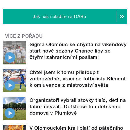
Jak nás naladíte na DABu
VÍCE Z POŘADU
Sigma Olomouc se chystá na víkendový
start nové sezóny Chance ligy se
čtyřmi zahraničními posilami
Chtěl jsem k tomu přistoupit
zodpovědně, vrací se fotbalista Kliment
k omluvence z mistrovství světa
Organizátoři vybrali stovky tisíc, děti na
tábor nevzali. Dotklo se to i dětského
domova v Plumlově
V Olomouckém kraji platí od pátečního