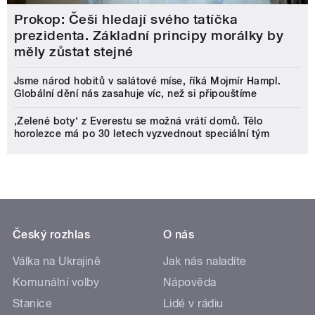
Prokop: Češi hledají svého tatíčka
prezidenta. Základní principy morálky by
měly zůstat stejné
Jsme národ hobitů v salátové míse, říká Mojmír Hampl.
Globální dění nás zasahuje víc, než si připouštíme
‚Zelené boty‘ z Everestu se možná vrátí domů. Tělo
horolezce má po 30 letech vyzvednout speciální tým
Český rozhlas
O nás
Válka na Ukrajině
Jak nás naladíte
Komunální volby
Nápověda
Stanice
Lidé v rádiu