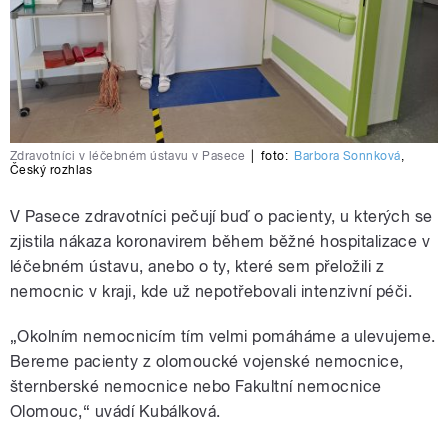
Zdravotníci v léčebném ústavu v Pasece
|
foto:
Barbora Sonnková
,
Český rozhlas
V Pasece zdravotníci pečují buď o pacienty, u kterých se
zjistila nákaza koronavirem během běžné hospitalizace v
léčebném ústavu, anebo o ty, které sem přeložili z
nemocnic v kraji, kde už nepotřebovali intenzivní péči.
„Okolním nemocnicím tím velmi pomáháme a ulevujeme.
Bereme pacienty z olomoucké vojenské nemocnice,
šternberské nemocnice nebo Fakultní nemocnice
Olomouc,“ uvádí Kubálková.