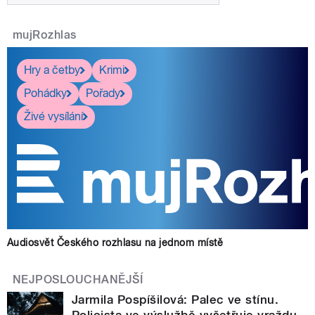
mujRozhlas
Hry a četby
Krimi
Pohádky
Pořady
Živé vysílání
Audiosvět Českého rozhlasu na jednom místě
NEJPOSLOUCHANĚJŠÍ
Jarmila Pospíšilová: Palec ve stínu.
Policista ve výslužbě vyšetřuje vraždu