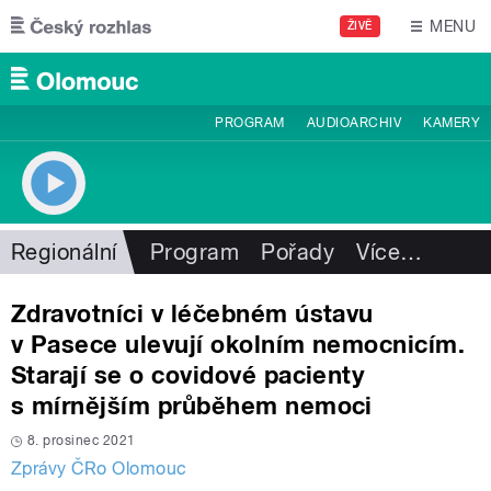
Přejít k hlavnímu obsahu
MENU
ŽIVĚ
PROGRAM
AUDIOARCHIV
KAMERY
Regionální
Program
Pořady
Více
…
Zdravotníci v léčebném ústavu
v Pasece ulevují okolním nemocnicím.
Starají se o covidové pacienty
s mírnějším průběhem nemoci
8. prosinec 2021
Zprávy ČRo Olomouc