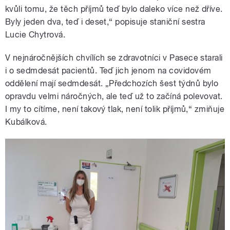
kvůli tomu, že těch příjmů teď bylo daleko více než dříve.
Byly jeden dva, teď i deset,“ popisuje staniční sestra
Lucie Chytrová.
V nejnáročnějších chvílích se zdravotníci v Pasece starali
i o sedmdesát pacientů. Teď jich jenom na covidovém
oddělení mají sedmdesát. „Předchozích šest týdnů bylo
opravdu velmi náročných, ale teď už to začíná polevovat.
I my to cítíme, není takový tlak, není tolik příjmů,“ zmiňuje
Kubálková.