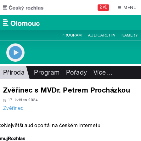
Přejít k hlavnímu obsahu
MENU
ŽIVĚ
PROGRAM
AUDIOARCHIV
KAMERY
Příroda
Program
Pořady
Více
…
Zvěřinec s MVDr. Petrem Procházkou
17. květen 2024
Zvěřinec
Největší audioportál na českém internetu