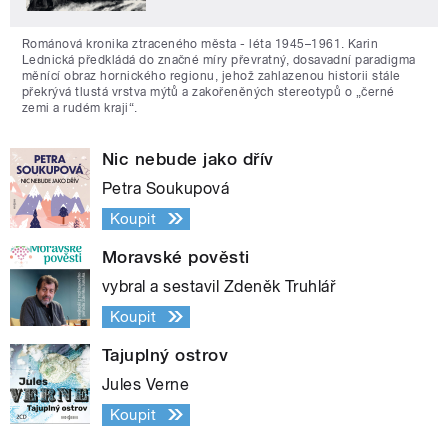
Románová kronika ztraceného města - léta 1945–1961. Karin
Lednická předkládá do značné míry převratný, dosavadní paradigma
měnící obraz hornického regionu, jehož zahlazenou historii stále
překrývá tlustá vrstva mýtů a zakořeněných stereotypů o „černé
zemi a rudém kraji“.
Nic nebude jako dřív
Petra Soukupová
Koupit
Moravské pověsti
vybral a sestavil Zdeněk Truhlář
Koupit
Tajuplný ostrov
Jules Verne
Koupit