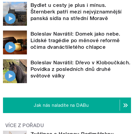
Bydlet u cesty je plus i mínus.
Šternberk patří mezi nejvýznamnější
panská sídla na střední Moravě
Boleslav Navrátil: Domek jako nebe.
Lidské tragédie po měnové reformě
očima dvanáctiletého chlapce
Boleslav Navrátil: Dřevo v Kloboučkách.
Povídka z posledních dnů druhé
světové války
Jak nás naladíte na DABu
VÍCE Z POŘADU
Zvěřinec s Helenou Radiměřskou