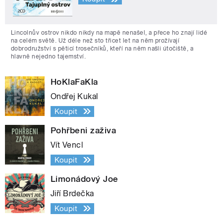
Lincolnův ostrov nikdo nikdy na mapě nenašel, a přece ho znají lidé
na celém světě. Už déle než sto třicet let na něm prožívají
dobrodružství s pěticí trosečníků, kteří na něm našli útočiště, a
hlavně nejedno tajemství.
HoKlaFaKla
Ondřej Kukal
Koupit
Pohřbeni zaživa
Vít Vencl
Koupit
Limonádový Joe
Jiří Brdečka
Koupit