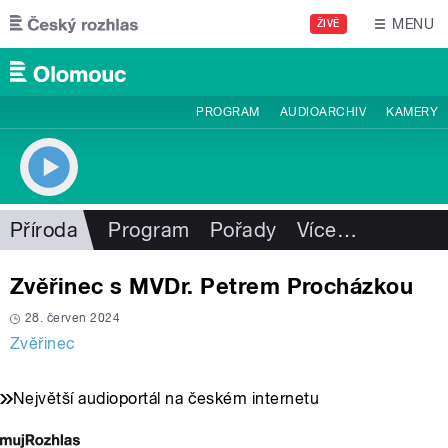
Přejít k hlavnímu obsahu
MENU
ŽIVĚ
PROGRAM
AUDIOARCHIV
KAMERY
Příroda
Program
Pořady
Více
…
Zvěřinec s MVDr. Petrem Procházkou
28. červen 2024
Zvěřinec
Největší audioportál na českém internetu